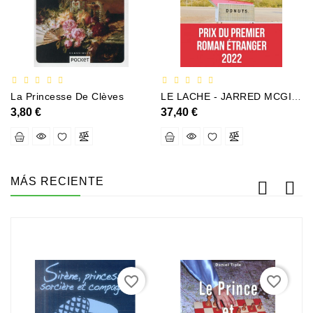
La Princesse De Clèves
LE LACHE - JARRED MCGINNIS
3,80 €
37,40 €
MÁS RECIENTE
favorite_border
favorite_border