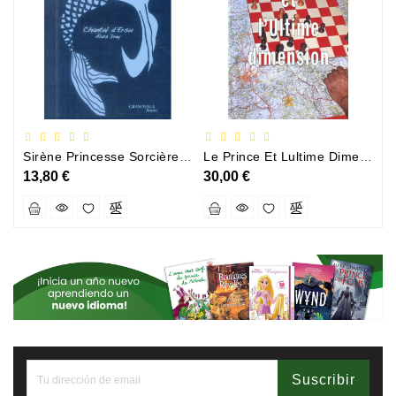
Sirène Princesse Sorcière Et Compagnie
Le Prince Et Lultime Dimension
13,80 €
30,00 €
3
Suscribir