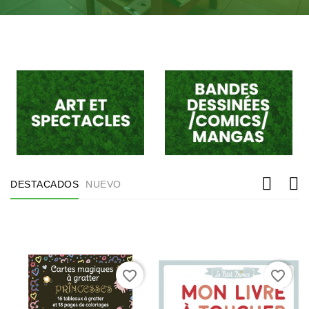
DESTACADOS
NUEVO
favorite_border
favorite_border