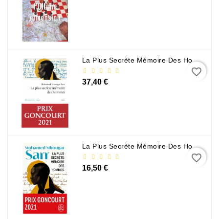
Sciences
Et
Techniques
La Plus Secrète Mémoire Des Hommes - Mohamed Mbougar Sarr
Tourisme
favorite_border
Et
Voyages
37,40 €
Scolaire
Vie
Pratique
&
La Plus Secrète Mémoire Des Hommes - Mohamed Mbougar Sarr
favorite_border
Loisirs
16,50 €
Contacte
Con
Nosotros