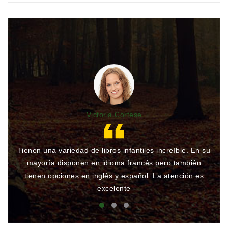
Victoria Cortese
Tienen una variedad de libros infantiles increíble. En su
Gr
mayoría disponen en idioma francés pero también
qu
tienen opciones en inglés y español. La atención es
rá
excelente