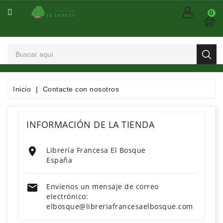
CATEGORÍA
0
Arts
Et
Spectacles
Bandes
Inicio
Contacte con nosotros
Dessinées
/
Comics
INFORMACIÓN DE LA TIENDA
/
Mangas

Librería Francesa El Bosque
España
Consommables
Dictionnaires

Envíenos un mensaje de correo
/
electrónico:
Encyclopédies
elbosque@libreriafrancesaelbosque.com
/