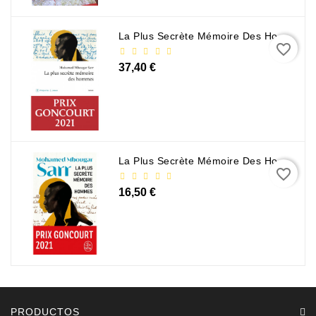
La Plus Secrète Mémoire Des Hommes - Mohamed Mbougar Sarr
favorite_border
37,40 €
La Plus Secrète Mémoire Des Hommes - Mohamed Mbougar Sarr
favorite_border
16,50 €
PRODUCTOS