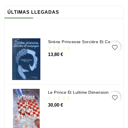
ÚLTIMAS LLEGADAS
Sirène Princesse Sorcière Et Compagnie
favorite_border
13,80 €
Le Prince Et Lultime Dimension
favorite_border
30,00 €