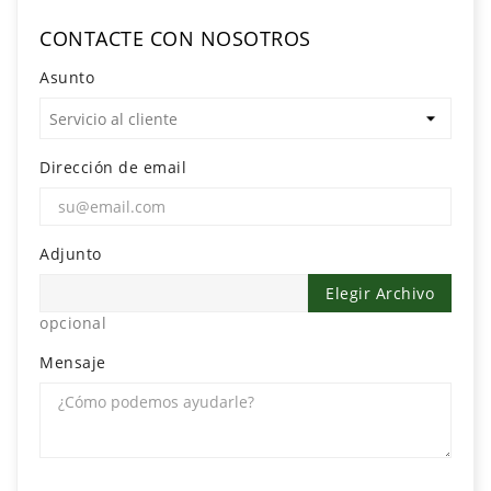
Documentation
CONTACTE CON NOSOTROS
Entreprise
Asunto
Économie
Et
Droit
Dirección de email
Fantasy
Et
Science-
Fiction
Adjunto
Elegir Archivo
Jeunesse
opcional
Merchandising
Mensaje
Littérature
Générale
Parascolaire