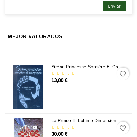
Policier
Et
Thriller
Religion
MEJOR VALORADOS
Et
Ésotérisme
Romans
Sirène Princesse Sorcière Et Compagnie
Et
favorite_border
Nouvelles
13,80 €
De
Genre
Romance
Sciences
Le Prince Et Lultime Dimension
Humaines
favorite_border
Et
Sociales
30,00 €