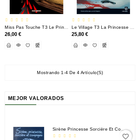
Policier
Et
Thriller
Miss Pas Touche T3 Le Prince Charmant
Le Village T3 La Princesse Blanche
26,00 €
25,80 €
Religion
Et
Ésotérisme
Romans
Et
Mostrando 1-4 De 4 Artículo(s)
Nouvelles
De
Genre
MEJOR VALORADOS
Romance
Sciences
Humaines
Sirène Princesse Sorcière Et Compagnie
Et
favorite_border
Sociales