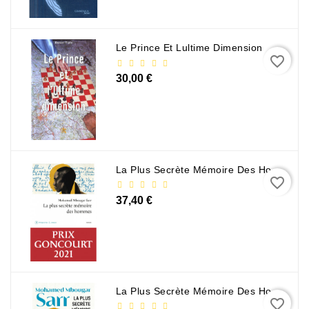
Le Prince Et Lultime Dimension
favorite_border
30,00 €
La Plus Secrète Mémoire Des Hommes - Mohamed Mbougar Sarr
favorite_border
37,40 €
La Plus Secrète Mémoire Des Hommes - Mohamed Mbougar Sarr
favorite_border