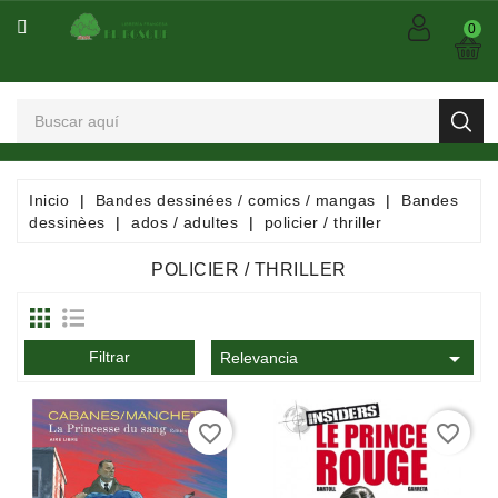
CATEGORÍA
0
Arts
Et
Spectacles
Bandes
Inicio
Bandes dessinées / comics / mangas
Bandes
Dessinées
dessinèes
ados / adultes
policier / thriller
/
Comics
POLICIER / THRILLER
/
Mangas

Filtrar
Consommables
Relevancia
Dictionnaires
favorite_border
favorite_border
/
Encyclopédies
/