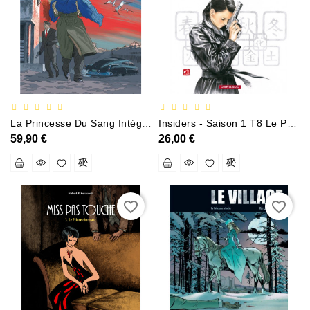
Documentation
Entreprise
Économie
Et
Droit
Fantasy
La Princesse Du Sang Intégrale
Insiders - Saison 1 T8 Le Prince Rouge
Et
59,90 €
26,00 €
Science-
Fiction
Jeunesse
favorite_border
favorite_border
Merchandising
Littérature
Générale
Parascolaire