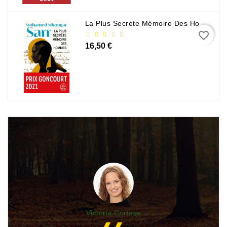
La Plus Secrète Mémoire Des Hommes - Mohamed Mbougar Sarr
favorite_border
16,50 €
Victoria Cortese