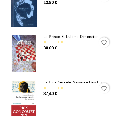
13,80 €
Sciences
Et
Techniques
Tourisme
Le Prince Et Lultime Dimension
Et
favorite_border
Voyages
30,00 €
Scolaire
Vie
Pratique
&
La Plus Secrète Mémoire Des Hommes - Mohamed Mbougar Sarr
Loisirs
favorite_border
37,40 €
Contacte
Con
Nosotros