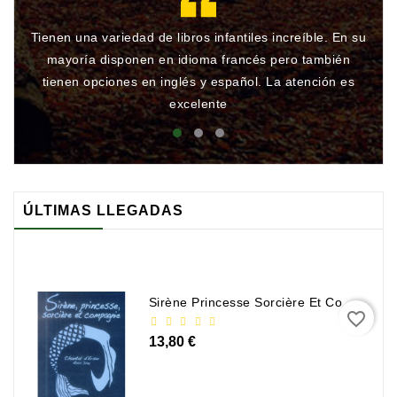
Tienen una variedad de libros infantiles increíble. En su
Gr
mayoría disponen en idioma francés pero también
qu
tienen opciones en inglés y español. La atención es
rá
excelente
ÚLTIMAS LLEGADAS
Sirène Princesse Sorcière Et Compagnie
favorite_border
13,80 €