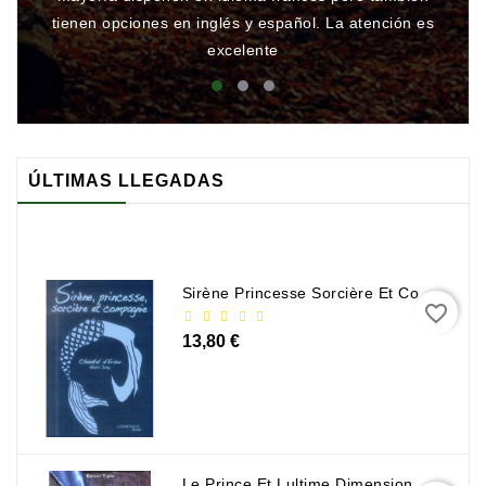
tienen opciones en inglés y español. La atención es
rá
excelente
ÚLTIMAS LLEGADAS
Sirène Princesse Sorcière Et Compagnie
favorite_border
13,80 €
Le Prince Et Lultime Dimension