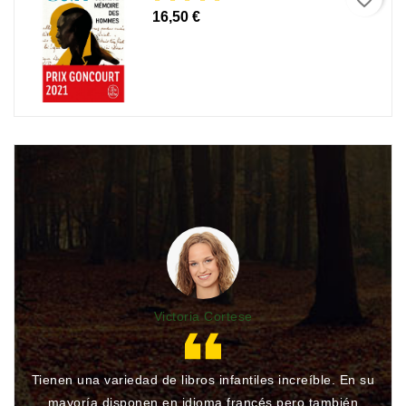
16,50 €
Victoria Cortese
Tienen una variedad de libros infantiles increíble. En su
Gr
mayoría disponen en idioma francés pero también
qu