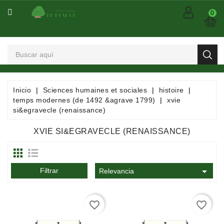
CATEGORÍA
0
Arts
Et
Spectacles
Bandes
Inicio
Sciences humaines et sociales
histoire
Dessinées
temps modernes (de 1492 &agrave 1799)
xvie
/
si&egravecle (renaissance)
Comics
/
XVIE SI&EGRAVECLE (RENAISSANCE)
Mangas
Consommables

Filtrar
Relevancia
Dictionnaires
/
favorite_border
favorite_border
Encyclopédies
/