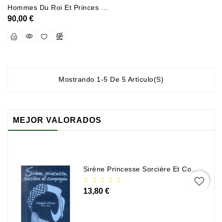
Hommes Du Roi Et Princes De L Eglise Romaine Les Cardinaux Francais Et L Art I - Les Cardinaux Fra
Sciences
90,00 €
Et
Techniques
Tourisme
Et
Mostrando 1-5 De 5 Artículo(s)
Voyages
Scolaire
MEJOR VALORADOS
Vie
Pratique
&
Loisirs
Sirène Princesse Sorcière Et Compagnie
favorite_border
Contacte
13,80 €
Con
Nosotros