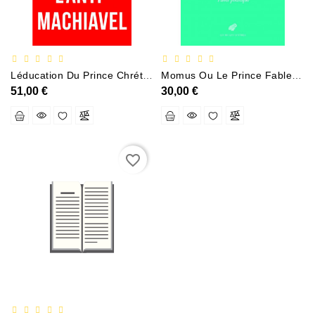
Policier
Et
Thriller
Léducation Du Prince Chrétien
Momus Ou Le Prince Fable Politique
Religion
51,00 €
30,00 €
Et
Ésotérisme
Romans
Et
favorite_border
Nouvelles
De
Genre
Romance
Sciences
Humaines
Et
Sociales