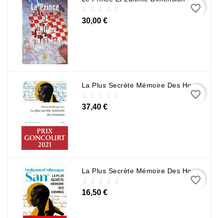
favorite_border
30,00 €
La Plus Secrète Mémoire Des Hommes - Mohamed Mbougar Sarr
favorite_border
37,40 €
La Plus Secrète Mémoire Des Hommes - Mohamed Mbougar Sarr
favorite_border
16,50 €