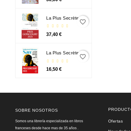
La Plus Secrète Mémoire Des Hommes - Mohamed Mbougar Sarr
favorite_border
37,40 €
La Plus Secrète Mémoire Des Hommes - Mohamed Mbougar Sarr
favorite_border
16,50 €
PRODUCT
SOBRE NOSOTROS
Ofertas
Somos una librería especializada en libros
franceses desde hace mas de 35 años .