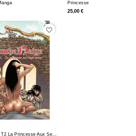
Manga
Princesse
25,00 €
favorite_border
Blanche-Neige T2 La Princesse Aux Sept Nains