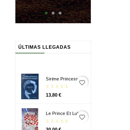
maj
ÚLTIMAS LLEGADAS
Sirène Princesse Sorcière Et Compagnie
favorite_border
13,80 €
Le Prince Et Lultime Dimension
favorite_border
30,00 €