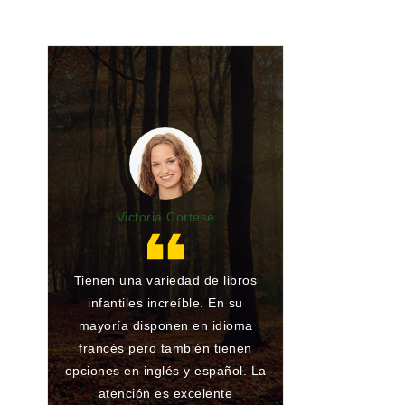
Victoria Cortese
Lu
Tienen una variedad de libros
Gran librería y 
infantiles increíble. En su
de toda la vida.
mayoría disponen en idioma
he encargado al
francés pero también tienen
han conseguido
opciones en inglés y español. La
ningún problema
atención es excelente
que atienden 