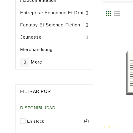
/ Documentation
Entreprise, Gestion Et Management
Entreprise Économie Et Droit
Fantasy Et Science-Fiction
Eveil / Petite Enfance (- De 3 Ans)
Livres Illustrès / Enfance ( De 3 Ans)
Littérature Jeunesse Généralités
Jeunesse
Merchandising
More
FILTRAR POR
DISPONIBILIDAD
En stock
(4)