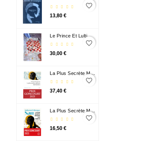
favorite_border
13,80 €
Le Prince Et Lultime Dimension
favorite_border
30,00 €
La Plus Secrète Mémoire Des Hommes - Mohamed Mbougar Sarr
favorite_border
37,40 €
La Plus Secrète Mémoire Des Hommes - Mohamed Mbougar Sarr
favorite_border
16,50 €