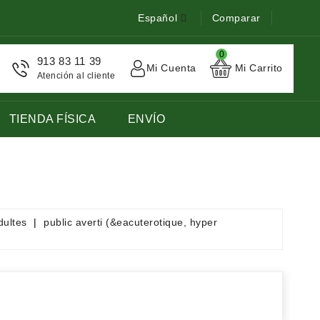
Español
Comparar
0
913 83 11 39
Mi Cuenta
Mi Carrito
Atención al cliente
TIENDA FÍSICA
ENVÍO
STOCK DE LIBROS DE FRANCES LENGUA EXTRANJERA
dultes
public averti (&eacuterotique, hyper