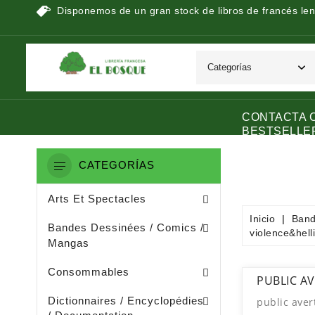
Disponemos de un gran stock de libros de francés len
CONTACTA 
BESTSELLE
CATEGORÍAS
Peinture / Arts Graphiques
Arts Appliquès / Arts Dècoratifs
Sculpture / Arts Plastiques
Arts Et Spectacles
Inicio
Band
Manga / Manhwa / Man Hua
Bandes Dessinées / Comics /
violence&hell
Mangas
Papeterie (dérivée De La Littératu
Collage / Images / Autocollants
Consommables
PUBLIC A
Dictionnaires De Français
Ouvrages De Documentation
Dictionnaires / Encyclopédies
public aver