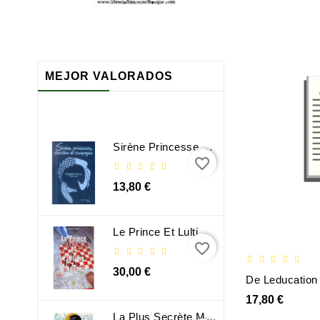
MEJOR VALORADOS
Sirène Princesse Sorcière Et Compagnie
favorite_border
13,80 €
Le Prince Et Lultime Dimension
favorite_border
30,00 €
17,80 €
La Plus Secrète Mémoire Des Hommes - Mohamed Mbougar Sarr