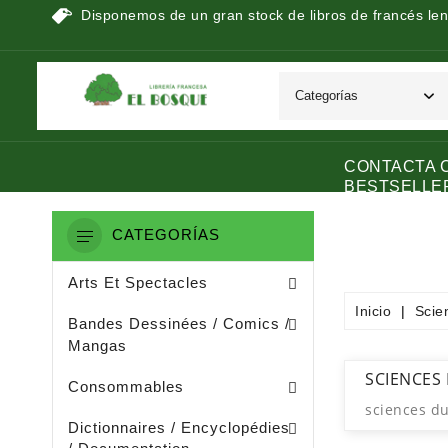
Disponemos de un gran stock de libros de francés len
CONTACTA 
BESTSELLE
CATEGORÍAS
Peinture / Arts Graphiques
Arts Appliquès / Arts Dècoratifs
Sculpture / Arts Plastiques
Arts Et Spectacles
Inicio
Scie
Manga / Manhwa / Man Hua
Bandes Dessinées / Comics /
Mangas
Papeterie (dérivée De La Littératu
Collage / Images / Autocollants
SCIENCES
Consommables
sciences d
Dictionnaires De Français
Ouvrages De Documentation
Dictionnaires / Encyclopédies