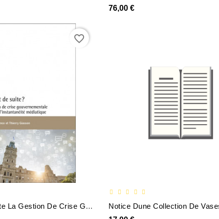
76,00 €
favorite_border
Là Tout De Suite La Gestion De Crise Gouvernementale À Lère De Linstantanéite Médiatique