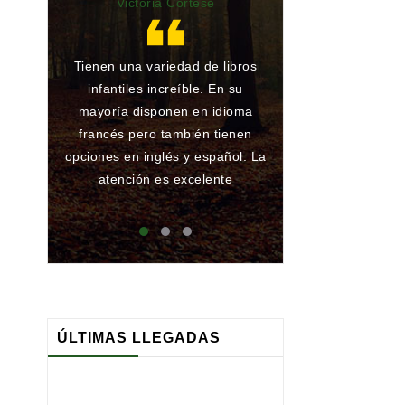
Victoria Cortese
Lu
Tienen una variedad de libros
Gran librería y 
infantiles increíble. En su
de toda la vida.
mayoría disponen en idioma
he encargado al
francés pero también tienen
han conseguido
opciones en inglés y español. La
ningún problema
atención es excelente
que atienden 
maj
ÚLTIMAS LLEGADAS