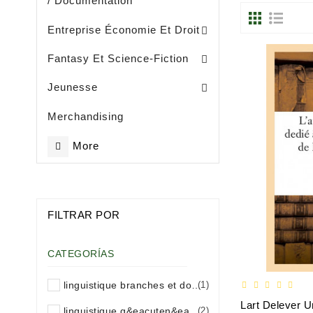
/ Documentation
Entreprise, Gestion Et Management
Entreprise Économie Et Droit
Fantasy Et Science-Fiction
Eveil / Petite Enfance (- De 3 Ans)
Livres Illustrès / Enfance ( De 3 Ans)
Littérature Jeunesse Généralités
Jeunesse
Merchandising
More
FILTRAR POR
CATEGORÍAS
linguistique branches et domaines
(1)
linguistique g&eacuten&eacuteralit&eacutes
(2)