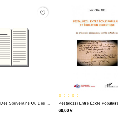
favorite_border
De Leducation Des Souverains Ou Des Princes Destines A Letre Discours Prononce Dans La Seance - D
60,00 €