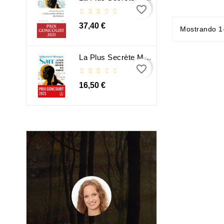
favorite_border
37,40 €
Mostrando 1-
La Plus Secrète Mémoire Des Hommes - Mohamed Mbougar Sarr
favorite_border
16,50 €