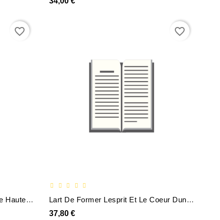
34,00 €
favorite_border
favorite_border
Catalogue Des Objets Dart Et De Haute Curiosite Composant La Celebre Collection Du Prince - Soltyko
Lart De Former Lesprit Et Le Coeur Dun Prince Seconde Edition
37,80 €