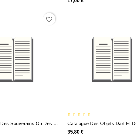
17,00 €
favorite_border
De Leducation Des Souverains Ou Des Princes Destines A Letre Discours - Academie Royale Des Scien
35,80 €