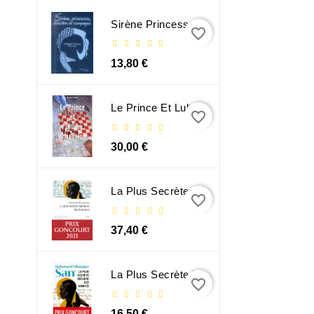
Sirène Princesse Sorcière Et Compagnie
favorite_border
13,80 €
Le Prince Et Lultime Dimension
favorite_border
30,00 €
La Plus Secrète Mémoire Des Hommes - Mohamed Mbougar Sarr
favorite_border
37,40 €
La Plus Secrète Mémoire Des Hommes - Mohamed Mbougar Sarr
favorite_border
16,50 €