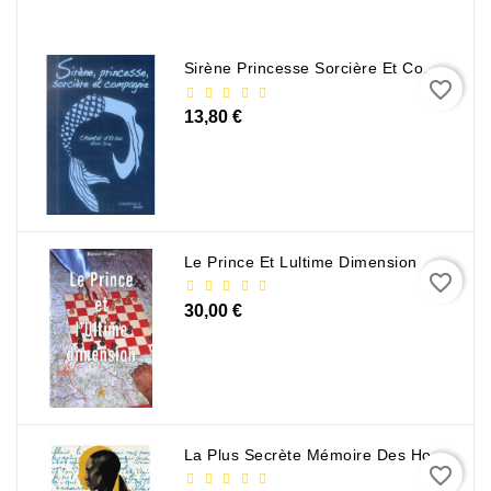
Sirène Princesse Sorcière Et Compagnie
favorite_border
13,80 €
Le Prince Et Lultime Dimension
favorite_border
30,00 €
La Plus Secrète Mémoire Des Hommes - Mohamed Mbougar Sarr
favorite_border