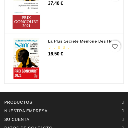
37,40 €
La Plus Secrète Mémoire Des Hommes - Mohamed Mbougar Sarr
favorite_border
16,50 €
PRODUCTOS
NUESTRA EMPRESA
SU CUENTA
DATOS DE CONTACTO