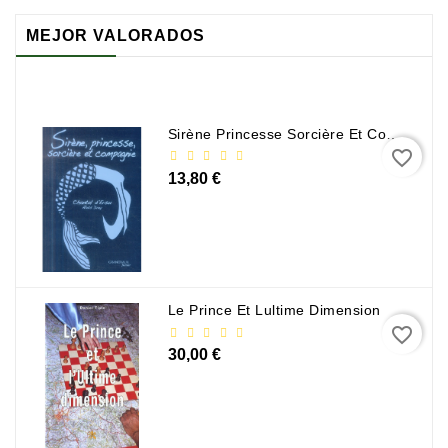
Documentation
MEJOR VALORADOS
Entreprise
Économie
Et
Droit
Sirène Princesse Sorcière Et Compagnie
favorite_border
Fantasy
13,80 €
Et
Science-
Fiction
Jeunesse
Le Prince Et Lultime Dimension
Merchandising
favorite_border
30,00 €
Littérature
Générale
Parascolaire