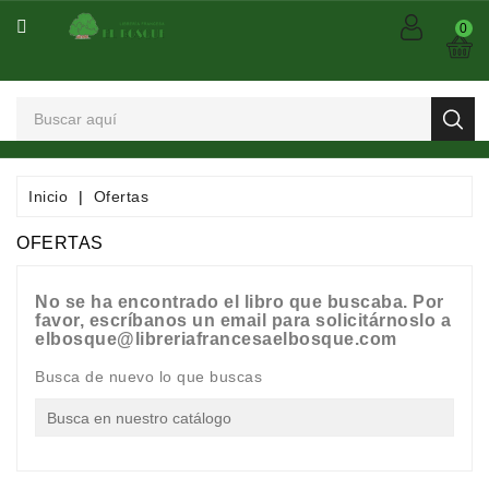
CATEGORÍA
0
Arts
Et
Spectacles
Bandes
Inicio
Ofertas
Dessinées
/
OFERTAS
Comics
/
No se ha encontrado el libro que buscaba. Por
Mangas
favor, escríbanos un email para solicitárnoslo a
elbosque@libreriafrancesaelbosque.com
Consommables
Busca de nuevo lo que buscas
Dictionnaires
/
Encyclopédies

/