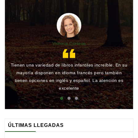
Sciences
Et
Techniques
Tourisme
Victoria Cortese
Et
Voyages
Scolaire
Tienen una variedad de libros infantiles increíble. En su
Gr
mayoría disponen en idioma francés pero también
qu
Vie
tienen opciones en inglés y español. La atención es
rá
Pratique
excelente
&
Loisirs
Contacte
Con
ÚLTIMAS LLEGADAS
Nosotros