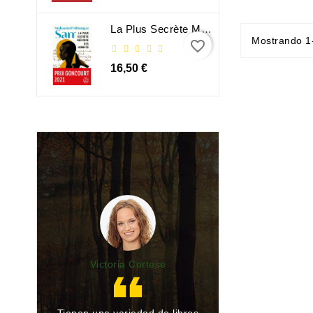
La Plus Secrète Mémoire Des Hommes - Mohamed Mbougar Sarr
Mostrando 1-
favorite_border
16,50 €
Victoria Cortese
Lu