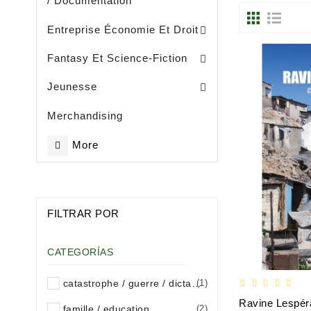
/ Documentation
Entreprise, Gestion Et Management
Entreprise Économie Et Droit
Fantasy Et Science-Fiction
Eveil / Petite Enfance (- De 3 Ans)
Livres Illustrès / Enfance ( De 3 Ans)
Littérature Jeunesse Généralités
Jeunesse
Merchandising
More
FILTRAR POR
CATEGORÍAS
catastrophe / guerre / dictature
(1)
famille / education
(2)