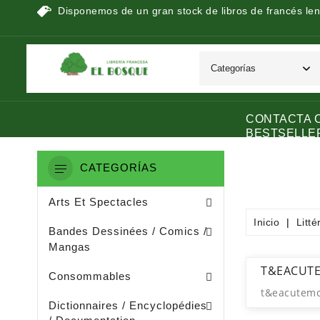
Disponemos de un gran stock de libros de francés len
CONTACTA 
BESTSELLE
CATEGORÍAS
Peinture / Arts Graphiques
Arts Appliquès / Arts Dècoratifs
Sculpture / Arts Plastiques
Arts Et Spectacles
Inicio
Litt
Manga / Manhwa / Man Hua
Bandes Dessinées / Comics /
Mangas
Papeterie (dérivée De La Littératu
Collage / Images / Autocollants
T&EACUT
Consommables
t&eacutem
Dictionnaires De Français
Ouvrages De Documentation
Dictionnaires / Encyclopédies