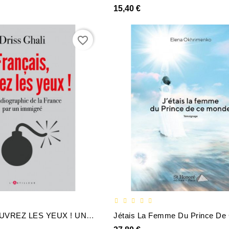
15,40 €
favorite_border
FRANÇAIS, OUVREZ LES YEUX ! UNE RADIOGRAPHIE DE LA FRANCE PAR UN IMMIGRE - DRISS GHALI