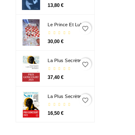
13,80 €
Le Prince Et Lultime Dimension
favorite_border
30,00 €
La Plus Secrète Mémoire Des Hommes - Mohamed Mbougar Sarr
favorite_border
37,40 €
La Plus Secrète Mémoire Des Hommes - Mohamed Mbougar Sarr
favorite_border
16,50 €