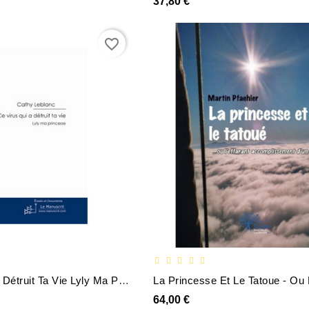
37,80 €
favorite_border
Ce Virus Qui A Détruit Ta Vie Lyly Ma Princesse
64,00 €