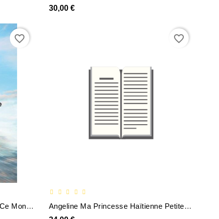
30,00 €
favorite_border
favorite_border
Jétais La Femme Du Prince De Ce Monde
Angeline Ma Princesse Haïtienne Petite Fille Miraculée