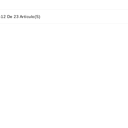
12 De 23 Artículo(s)
is
Dori Alvarez Valencia