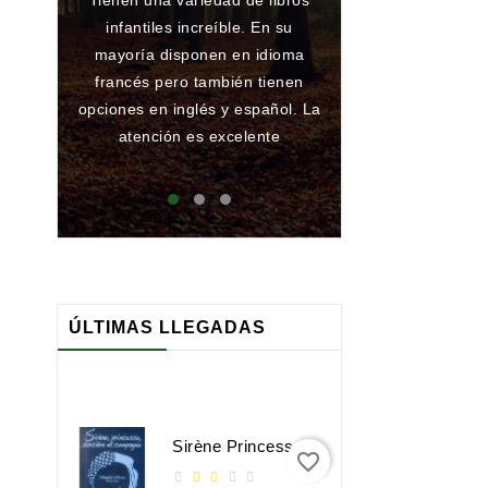
Tienen una variedad de libros
Gran librería y 
infantiles increíble. En su
de toda la vida.
mayoría disponen en idioma
he encargado al
francés pero también tienen
han conseguido
opciones en inglés y español. La
ningún problema
atención es excelente
que atienden 
maj
ÚLTIMAS LLEGADAS
Sirène Princesse Sorcière Et Compagnie
favorite_border