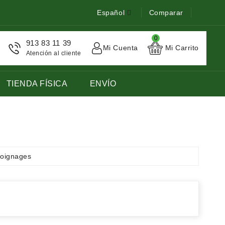
Español
Comparar
0
913 83 11 39
Mi Cuenta
Mi Carrito
Atención al cliente
TIENDA FÍSICA
ENVÍO
STOCK DE LIBROS DE FRANCES LENGUA EXTRANJERA
oignages