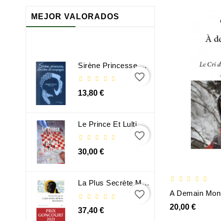
MEJOR VALORADOS
Sirène Princesse Sorcière Et Compagnie
favorite_border
13,80 €
Le Prince Et Lultime Dimension
favorite_border
30,00 €
La Plus Secrète Mémoire Des Hommes - Mohamed Mbougar Sarr
favorite_border
20,00 €
37,40 €