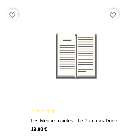
favorite_border
favorite_border
Les Medbernaoutes - Le Parcours Dune Vie
19,00 €