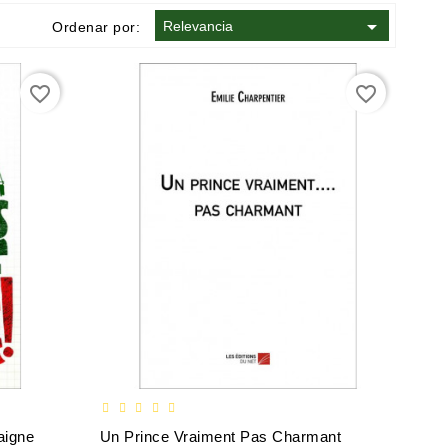

Relevancia
Ordenar por:
favorite_border
favorite_border
aigne
Un Prince Vraiment Pas Charmant