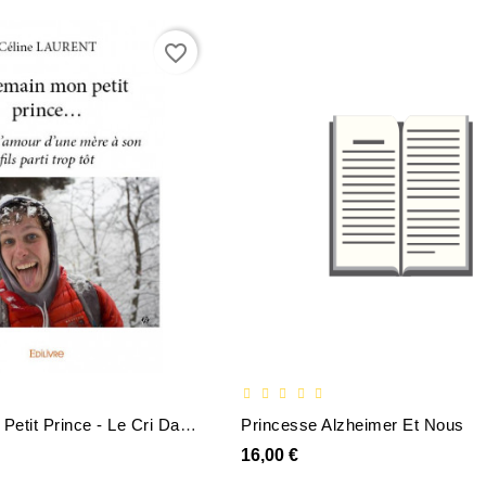
favorite_border
A Demain Mon Petit Prince - Le Cri Damour Dune Mere A Son Fils Parti Trop Tot
Princesse Alzheimer Et Nous
16,00 €