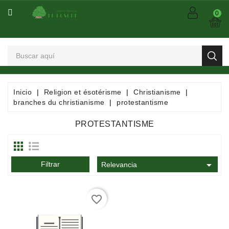
CATEGORÍA
0
Arts
Et
Spectacles
Bandes
Inicio
Religion et ésotérisme
Christianisme
Dessinées
branches du christianisme
protestantisme
/
Comics
PROTESTANTISME
/
Mangas

Filtrar
Consommables
Relevancia
Dictionnaires
favorite_border
/
Encyclopédies
/