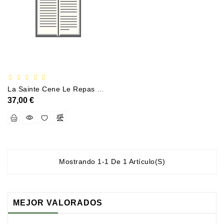
Documentation
Entreprise
Économie
Et
Droit
Fantasy
La Sainte Cene Le Repas Qui Mene A La Sante Et La Vie - Liberez Lapuissance De La Sainte Cene
Et
37,00 €
Science-
Fiction
Jeunesse
Merchandising
Mostrando 1-1 De 1 Artículo(s)
Littérature
Générale
MEJOR VALORADOS
Parascolaire