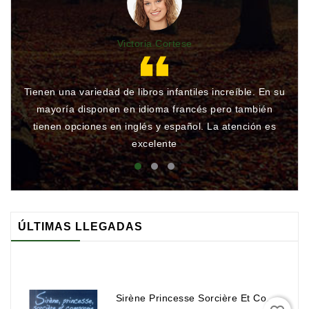
Victoria Cortese
Tienen una variedad de libros infantiles increíble. En su
Gr
mayoría disponen en idioma francés pero también
qu
tienen opciones en inglés y español. La atención es
rá
excelente
ÚLTIMAS LLEGADAS
Sirène Princesse Sorcière Et Compagnie