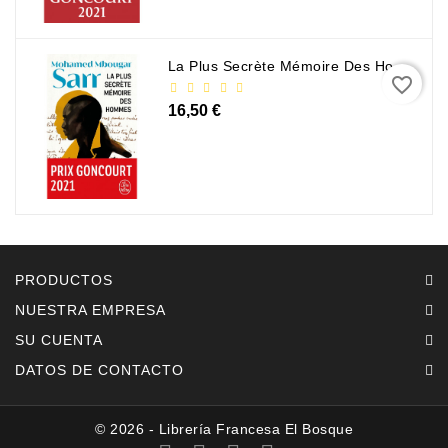
La Plus Secrète Mémoire Des Hommes - Mohamed Mbougar Sarr
favorite_border
16,50 €
PRODUCTOS
NUESTRA EMPRESA
SU CUENTA
DATOS DE CONTACTO
© 2026 - Librería Francesa El Bosque