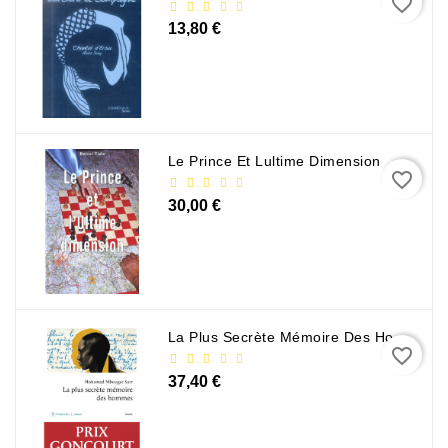
favorite_border
13,80 €
Le Prince Et Lultime Dimension
favorite_border
30,00 €
La Plus Secrète Mémoire Des Hommes - Mohamed Mbougar Sarr
favorite_border
37,40 €