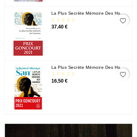
La Plus Secrète Mémoire Des Hommes - Mohamed Mbougar Sarr
favorite_border
37,40 €
La Plus Secrète Mémoire Des Hommes - Mohamed Mbougar Sarr
favorite_border
16,50 €