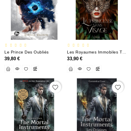
Documentation
Entreprise
Économie
Et
Droit
Fantasy
Le Prince Des Oubliés
Les Royaumes Immobiles T1 La Princesse Sans Visage
Et
39,80 €
33,90 €
Science-
Fiction
Jeunesse
favorite_border
favorite_border
Merchandising
Littérature
Générale
Parascolaire