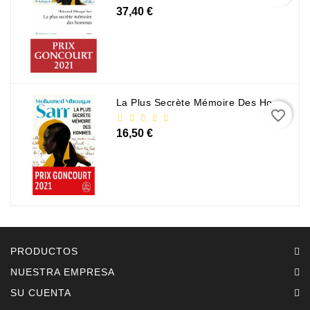
37,40 €
La Plus Secrète Mémoire Des Hommes - Mohamed Mbougar Sarr
favorite_border
16,50 €
PRODUCTOS
NUESTRA EMPRESA
SU CUENTA