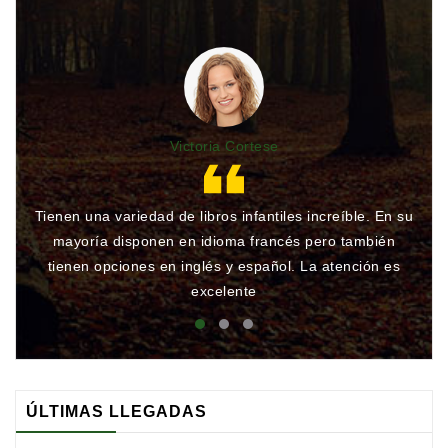
Victoria Cortese
Tienen una variedad de libros infantiles increíble. En su
Gr
mayoría disponen en idioma francés pero también
qu
tienen opciones en inglés y español. La atención es
rá
excelente
ÚLTIMAS LLEGADAS