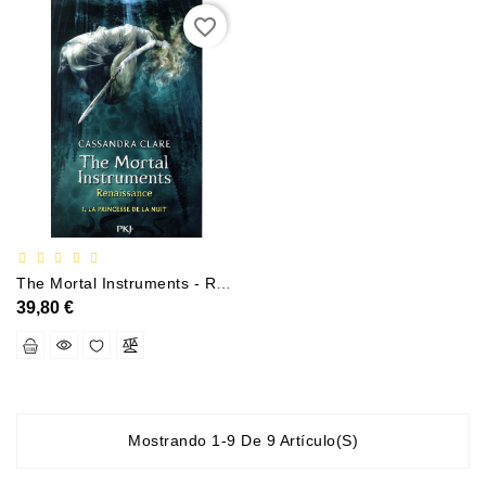
favorite_border
The Mortal Instruments - Renaissance T1 La Princesse De La Nuit
39,80 €
Mostrando 1-9 De 9 Artículo(s)