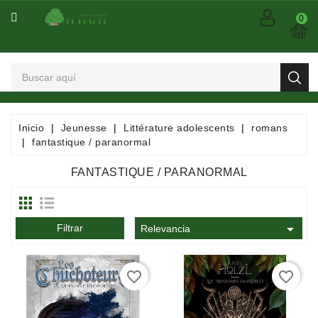
CATEGORÍA
0
Arts
Et
Spectacles
Bandes
Inicio
Jeunesse
Littérature adolescents
romans
Dessinées
fantastique / paranormal
/
Comics
FANTASTIQUE / PARANORMAL
/
Mangas

Filtrar
Consommables
Relevancia
Dictionnaires
favorite_border
favorite_border
/
Encyclopédies
/