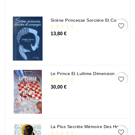
Sirène Princesse Sorcière Et Compagnie
favorite_border
13,80 €
Le Prince Et Lultime Dimension
favorite_border
30,00 €
La Plus Secrète Mémoire Des Hommes - Mohamed Mbougar Sarr
favorite_border