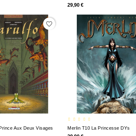
29,90 €
favorite_border
 Prince Aux Deux Visages
Merlin T10 La Princesse DYs