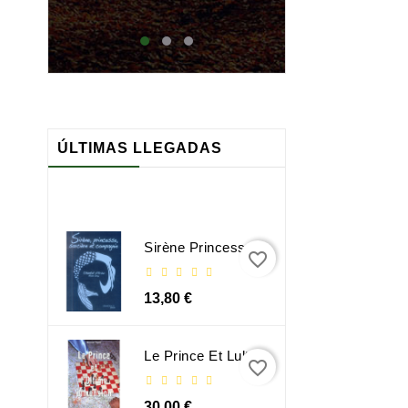
maj
ÚLTIMAS LLEGADAS
Sirène Princesse Sorcière Et Compagnie
favorite_border
13,80 €
Le Prince Et Lultime Dimension
favorite_border
30,00 €