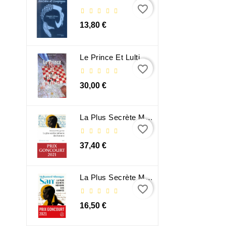
favorite_border
13,80 €
Le Prince Et Lultime Dimension
favorite_border
30,00 €
La Plus Secrète Mémoire Des Hommes - Mohamed Mbougar Sarr
favorite_border
37,40 €
La Plus Secrète Mémoire Des Hommes - Mohamed Mbougar Sarr
favorite_border
16,50 €