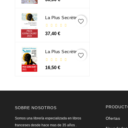
La Plus Secrète Mémoire Des Hommes - Mohamed Mbougar Sarr
favorite_border
37,40 €
La Plus Secrète Mémoire Des Hommes - Mohamed Mbougar Sarr
favorite_border
16,50 €
PRODUCT
SOBRE NOSOTROS
Ofertas
Somos una librería especializada en libros
franceses desde hace mas de 35 años .