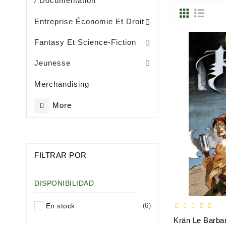
/ Documentation
Entreprise, Gestion Et Management
Entreprise Économie Et Droit
Fantasy Et Science-Fiction
Eveil / Petite Enfance (- De 3 Ans)
Livres Illustrès / Enfance ( De 3 Ans)
Littérature Jeunesse Généralités
Jeunesse
Merchandising
More
FILTRAR POR
DISPONIBILIDAD
En stock
(6)