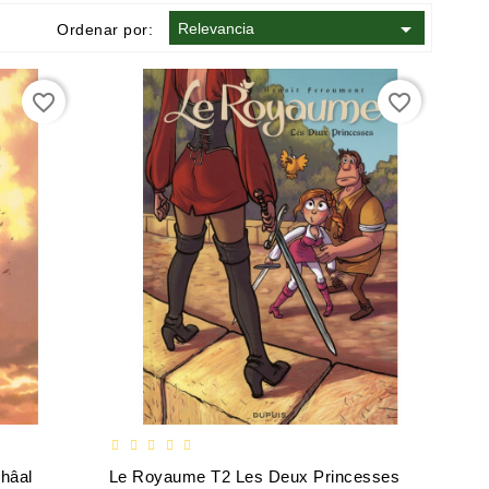

Relevancia
Ordenar por:
favorite_border
favorite_border
hâal
Le Royaume T2 Les Deux Princesses