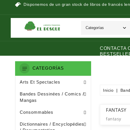
Disponemos de un gran stock de libros de francés len
CONTACTA 
BESTSELLE
CATEGORÍAS
Peinture / Arts Graphiques
Arts Appliquès / Arts Dècoratifs
Sculpture / Arts Plastiques
Arts Et Spectacles
Inicio
Band
Manga / Manhwa / Man Hua
Bandes Dessinées / Comics /
Mangas
Papeterie (dérivée De La Littératu
Collage / Images / Autocollants
FANTASY
Consommables
fantasy
Dictionnaires De Français
Ouvrages De Documentation
Dictionnaires / Encyclopédies