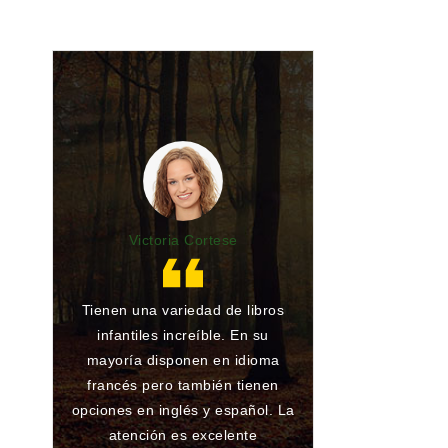
Victoria Cortese
Lu
Tienen una variedad de libros
Gran librería y 
infantiles increíble. En su
de toda la vida.
mayoría disponen en idioma
he encargado al
francés pero también tienen
han conseguido
opciones en inglés y español. La
ningún problema
atención es excelente
que atienden 