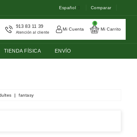
Español
Comparar
0
913 83 11 39
Mi Cuenta
Mi Carrito
Atención al cliente
TIENDA FÍSICA
ENVÍO
STOCK DE LIBROS DE FRANCES LENGUA EXTRANJERA
dultes
fantasy