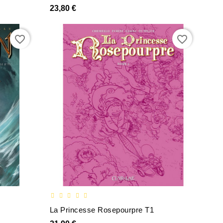
23,80 €
favorite_border
favorite_border
La Princesse Rosepourpre T1