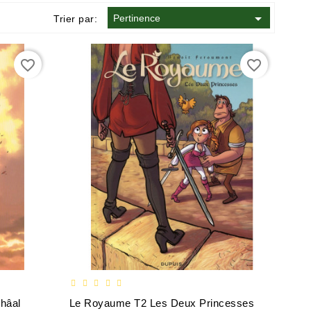

Pertinence
Trier par:
favorite_border
favorite_border
hâal
Le Royaume T2 Les Deux Princesses