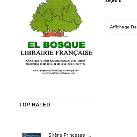
29,90 €
Affichage De
TOP RATED
Sirène Princesse Sorcière Et Compagnie