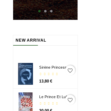
maj
NEW ARRIVAL
Sirène Princesse Sorcière Et Compagnie
favorite_border
13,80 €
Le Prince Et Lultime Dimension
favorite_border
30,00 €