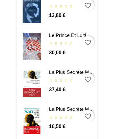
favorite_border
13,80 €
Le Prince Et Lultime Dimension
favorite_border
30,00 €
La Plus Secrète Mémoire Des Hommes - Mohamed Mbougar Sarr
favorite_border
37,40 €
La Plus Secrète Mémoire Des Hommes - Mohamed Mbougar Sarr
favorite_border
16,50 €