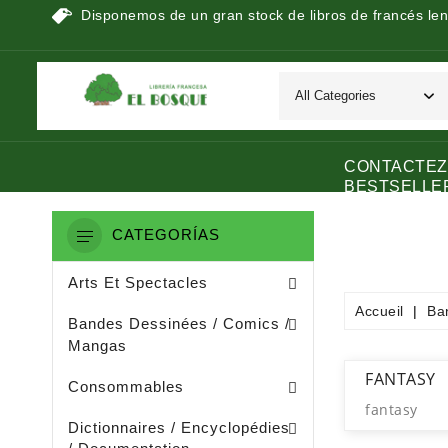
Disponemos de un gran stock de libros de francés len
CONTACTEZ
BESTSELLE
CATEGORÍAS
Peinture / Arts Graphiques
Arts Appliquès / Arts Dècoratifs
Sculpture / Arts Plastiques
Arts Et Spectacles
Accueil
Ba
Manga / Manhwa / Man Hua
Bandes Dessinées / Comics /
Mangas
Papeterie (dérivée De La Littératu
Collage / Images / Autocollants
FANTASY
Consommables
fantasy
Dictionnaires De Français
Ouvrages De Documentation
Dictionnaires / Encyclopédies