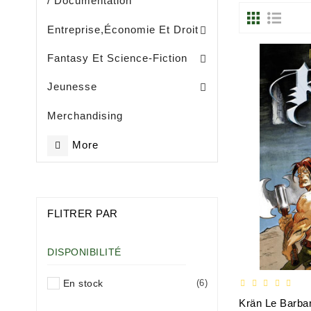
/ Documentation
Entreprise, Gestion Et Management
Entreprise,économie Et Droit
Fantasy Et Science-Fiction
Eveil / Petite Enfance (- De 3 Ans)
Livres Illustrès / Enfance ( De 3 Ans)
Littérature Jeunesse Généralités
Jeunesse
Merchandising
More
FLITRER PAR
DISPONIBILITÉ
En stock
(6)