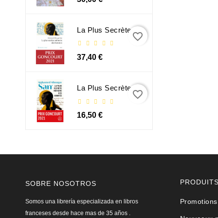
La Plus Secrète Mémoire Des Hommes - Mohamed Mbougar Sarr
favorite_border
37,40 €
La Plus Secrète Mémoire Des Hommes - Mohamed Mbougar Sarr
favorite_border
16,50 €
PRODUIT
SOBRE NOSOTROS
Promotions
Somos una librería especializada en libros
franceses desde hace mas de 35 años .