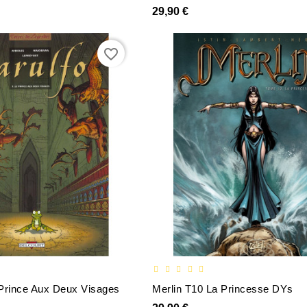
29,90 €
favorite_border
 Prince Aux Deux Visages
Merlin T10 La Princesse DYs