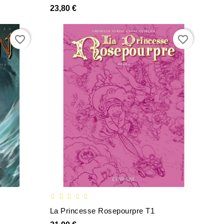
23,80 €
favorite_border
favorite_border
La Princesse Rosepourpre T1