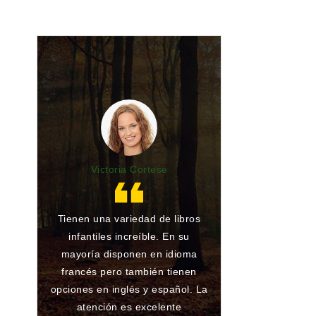
Victoria Cortese
Lu
Tienen una variedad de libros
Gran librería y 
infantiles increíble. En su
de toda la vida.
mayoría disponen en idioma
he encargado al
francés pero también tienen
han conseguido
opciones en inglés y español. La
ningún problema
atención es excelente
que atienden 