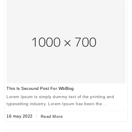
This Is Secound Post For WbBlog
T
Lorem Ipsum is simply dummy text of the printing and
L
typesetting industry. Lorem Ipsum has been the ...
t
16
may
2022
1
Read More