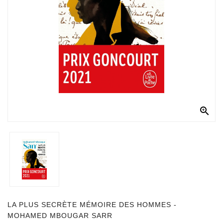
Documentation
Entreprise,économie
Et
Droit
Fantasy
Et
Science-
Fiction

Jeunesse
Merchandising
Littérature
Générale
Parascolaire
LA PLUS SECRÈTE MÉMOIRE DES HOMMES -
MOHAMED MBOUGAR SARR