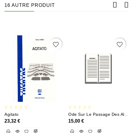
16 AUTRE PRODUIT
favorite_border
favorite_border
Agitato
Ode Sur Le Passage Des Alpes Hommage Aux Manes De S A S Monseigneur Le Prince De Conti - Par M
23,32 €
15,00 €