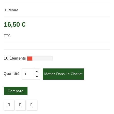
Policier
Et
Revue
Thriller
16,50 €
Religion
Et
Ésotérisme
TTC
Romans
Et
Nouvelles
10 Éléments
De
Genre
Quantité
Mettez Dans Le Chariot
Romance
Sciences
Compare
Humaines
Et
Sociales