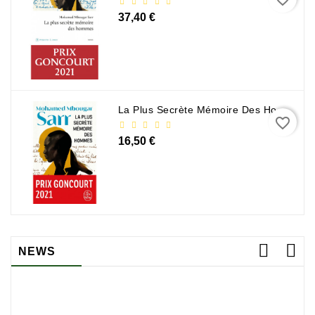
37,40 €
La Plus Secrète Mémoire Des Hommes - Mohamed Mbougar Sarr
favorite_border
16,50 €
NEWS