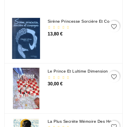
Sirène Princesse Sorcière Et Compagnie
favorite_border
13,80 €
Le Prince Et Lultime Dimension
favorite_border
30,00 €
La Plus Secrète Mémoire Des Hommes - Mohamed Mbougar Sarr
favorite_border