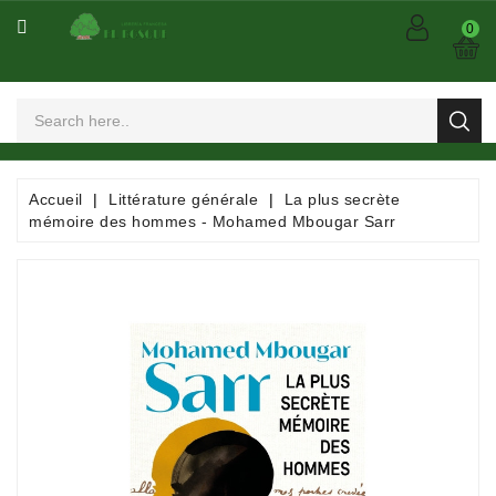
CATÉGORIE
0
Arts
Et
Spectacles
Bandes
Accueil
Littérature générale
La plus secrète
Dessinées
mémoire des hommes - Mohamed Mbougar Sarr
/
Comics
/
Mangas
Consommables
Dictionnaires
/
Encyclopédies
/