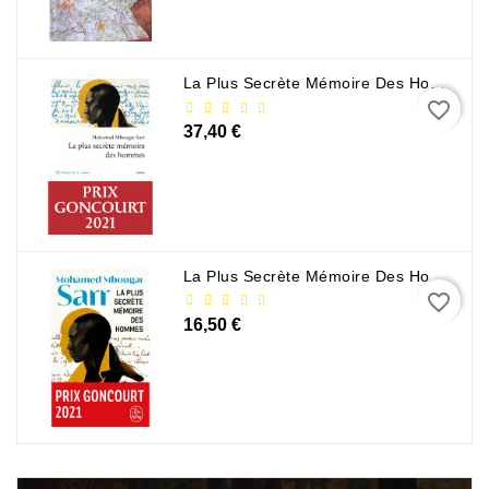
La Plus Secrète Mémoire Des Hommes - Mohamed Mbougar Sarr
favorite_border
37,40 €
La Plus Secrète Mémoire Des Hommes - Mohamed Mbougar Sarr
favorite_border
16,50 €