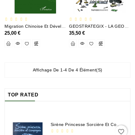
Policier
Et
Thriller
Migration Chinoise Et Développement Au Cameroun
GEOSTRATEGIX - LA GEOPOLITIQUE MONDIALE DE 1945 A NOS JOURS EN BD - PASCAL BONIFACE / TOMMY
Religion
25,00 €
35,50 €
Et
Ésotérisme
Romans
Et
Nouvelles
Affichage De 1-4 De 4 Élément(s)
De
Genre
Romance
TOP RATED
Sciences
Humaines
Et
Sirène Princesse Sorcière Et Compagnie
Sociales
favorite_border