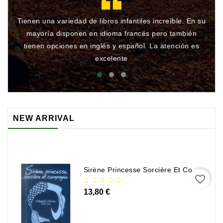
Tienen una variedad de libros infantiles increíble. En su
Gr
mayoría disponen en idioma francés pero también
qu
tienen opciones en inglés y español. La atención es
rá
excelente
NEW ARRIVAL
Sirène Princesse Sorcière Et Compagnie
favorite_border
13,80 €