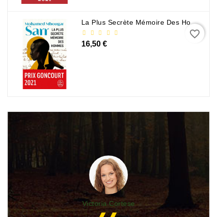
La Plus Secrète Mémoire Des Hommes - Mohamed Mbougar Sarr
favorite_border
16,50 €
Victoria Cortese