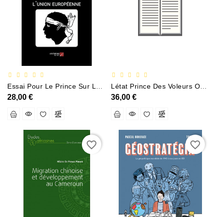
Documentation
Entreprise,économie
Et
Droit
Fantasy
Et
Essai Pour Le Prince Sur La Corse Dans LUnion Européenne
Létat Prince Des Voleurs Ou La Cause Unique Du Chomage
Science-
28,00 €
36,00 €
Fiction
Jeunesse
Merchandising
favorite_border
favorite_border
Littérature
Générale
Parascolaire