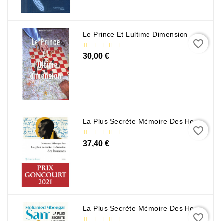
Le Prince Et Lultime Dimension
favorite_border
30,00 €
La Plus Secrète Mémoire Des Hommes - Mohamed Mbougar Sarr
favorite_border
37,40 €
La Plus Secrète Mémoire Des Hommes - Mohamed Mbougar Sarr
favorite_border