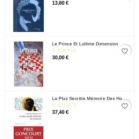
13,80 €
Sciences
Et
Techniques
Tourisme
Et
Le Prince Et Lultime Dimension
Voyages
favorite_border
30,00 €
Scolaire
Vie
Pratique
&
Loisirs
La Plus Secrète Mémoire Des Hommes - Mohamed Mbougar Sarr
favorite_border
Contactez-
37,40 €
Nous