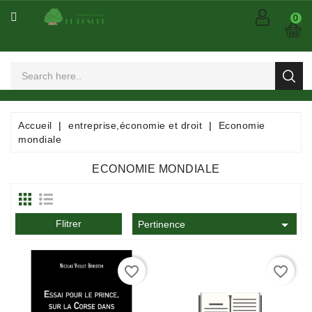
CATÉGORIE
0
Arts
Et
Spectacles
Bandes
Accueil
entreprise,économie et droit
Economie
Dessinées
mondiale
/
Comics
ECONOMIE MONDIALE
/
Mangas

Flitrer
Consommables
Pertinence
Dictionnaires
favorite_border
favorite_border
/
Encyclopédies
/