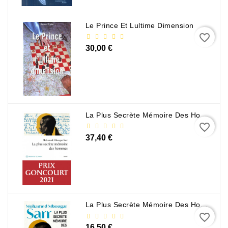
Le Prince Et Lultime Dimension
favorite_border
30,00 €
La Plus Secrète Mémoire Des Hommes - Mohamed Mbougar Sarr
favorite_border
37,40 €
La Plus Secrète Mémoire Des Hommes - Mohamed Mbougar Sarr
favorite_border
16,50 €