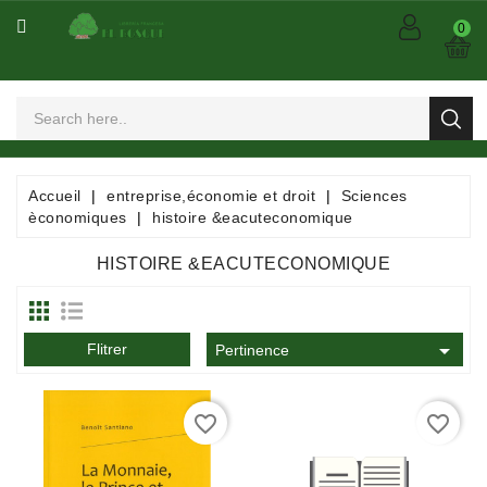
CATÉGORIE
0
Arts
Et
Spectacles
Bandes
Accueil
entreprise,économie et droit
Sciences
Dessinées
èconomiques
histoire &eacuteconomique
/
Comics
HISTOIRE &EACUTECONOMIQUE
/
Mangas

Flitrer
Consommables
Pertinence
Dictionnaires
favorite_border
favorite_border
/
Encyclopédies
/