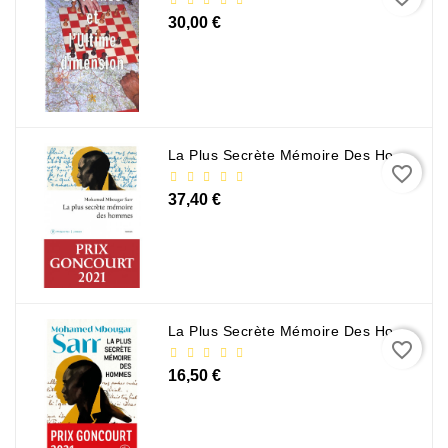
30,00 €
La Plus Secrète Mémoire Des Hommes - Mohamed Mbougar Sarr
favorite_border
37,40 €
La Plus Secrète Mémoire Des Hommes - Mohamed Mbougar Sarr
favorite_border
16,50 €