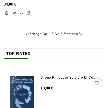
Sciences
34,00 €
Et
Techniques
Tourisme
Et
Affichage De 1-5 De 5 Élément(s)
Voyages
Scolaire
TOP RATED
Vie
Pratique
&
Loisirs
Sirène Princesse Sorcière Et Compagnie
favorite_border
Contactez-
13,80 €
Nous