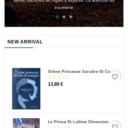
tienen opciones en inglés y español. La atención es
rá
excelente
NEW ARRIVAL
Sirène Princesse Sorcière Et Compagnie
favorite_border
13,80 €
Le Prince Et Lultime Dimension
favorite_border