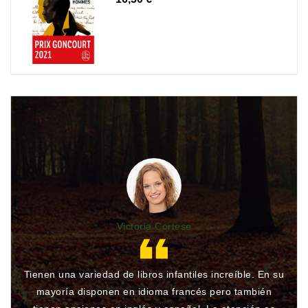
Victoria Cortese
Tienen una variedad de libros infantiles increíble. En su
Gr
mayoría disponen en idioma francés pero también
qu