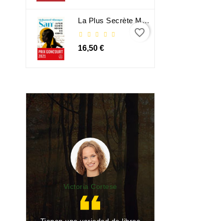
La Plus Secrète Mémoire Des Hommes - Mohamed Mbougar Sarr
favorite_border
16,50 €
Victoria Cortese
Lu