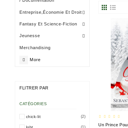
/ Documentation
Entreprise, Gestion Et Management
Entreprise,économie Et Droit
Fantasy Et Science-Fiction
Eveil / Petite Enfance (- De 3 Ans)
Livres Illustrès / Enfance ( De 3 Ans)
Littérature Jeunesse Généralités
Jeunesse
Merchandising
More
FLITRER PAR
CATÉGORIES
chick-lit
(2)
Un Prince Pou
lgbt
(1)