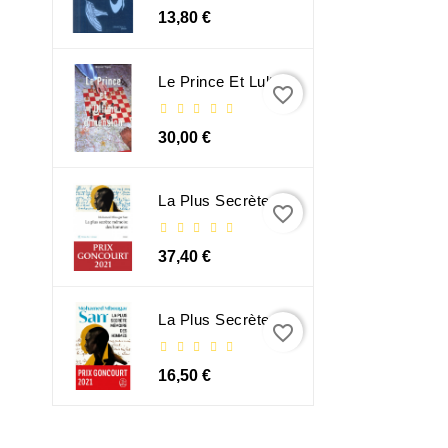
13,80 €
Le Prince Et Lultime Dimension
favorite_border
30,00 €
La Plus Secrète Mémoire Des Hommes - Mohamed Mbougar Sarr
favorite_border
37,40 €
La Plus Secrète Mémoire Des Hommes - Mohamed Mbougar Sarr
favorite_border
16,50 €