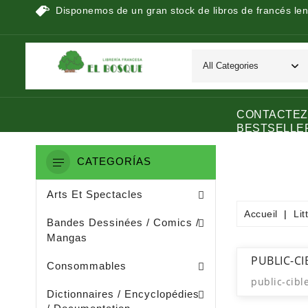
Disponemos de un gran stock de libros de francés len
CONTACTEZ
BESTSELLE
CATEGORÍAS
Peinture / Arts Graphiques
Arts Appliquès / Arts Dècoratifs
Sculpture / Arts Plastiques
Arts Et Spectacles
Accueil
Lit
Manga / Manhwa / Man Hua
Bandes Dessinées / Comics /
Mangas
Papeterie (dérivée De La Littératu
Collage / Images / Autocollants
PUBLIC-CI
Consommables
public-cibl
Dictionnaires De Français
Ouvrages De Documentation
Dictionnaires / Encyclopédies