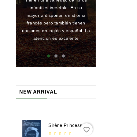
Tienen una variedad de libros
Gran librería y 
infantiles increíble. En su
de toda la vida.
mayoría disponen en idioma
he encargado al
francés pero también tienen
han conseguido
opciones en inglés y español. La
ningún problema
atención es excelente
que atienden 
maj
NEW ARRIVAL
Sirène Princesse Sorcière Et Compagnie
favorite_border