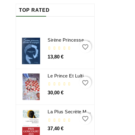
TOP RATED
Sirène Princesse Sorcière Et Compagnie
favorite_border
13,80 €
Le Prince Et Lultime Dimension
favorite_border
30,00 €
La Plus Secrète Mémoire Des Hommes - Mohamed Mbougar Sarr
favorite_border
37,40 €