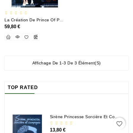
Policier
Et
Thriller
La Création De Prince Of Persia Carnets De Bord De Jordan Mechner 1985-1993
59,80 €
Religion
Et
Ésotérisme
Romans
Et
Affichage De 1-3 De 3 Élément(s)
Nouvelles
De
Genre
TOP RATED
Romance
Sciences
Humaines
Sirène Princesse Sorcière Et Compagnie
Et
favorite_border
Sociales
13,80 €