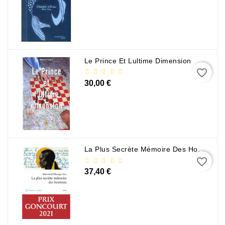
Sciences
Et
Techniques
Tourisme
Le Prince Et Lultime Dimension
Et
favorite_border
Voyages
30,00 €
Scolaire
Vie
Pratique
&
La Plus Secrète Mémoire Des Hommes - Mohamed Mbougar Sarr
Loisirs
favorite_border
37,40 €
Contactez-
Nous