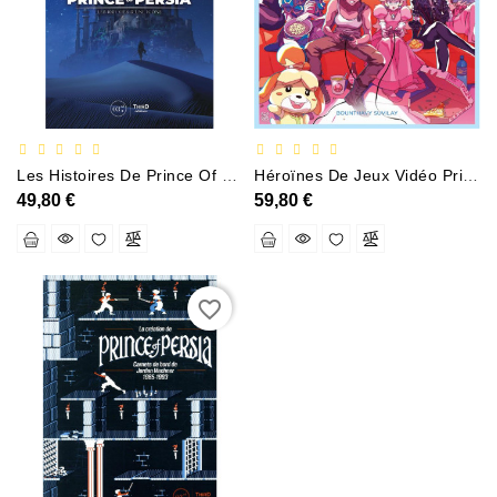
Documentation
Entreprise,économie
Et
Droit
Fantasy
Les Histoires De Prince Of Persia
Héroïnes De Jeux Vidéo Princesses Sans Détresse
Et
49,80 €
59,80 €
Science-
Fiction
Jeunesse
favorite_border
Merchandising
Littérature
Générale
Parascolaire