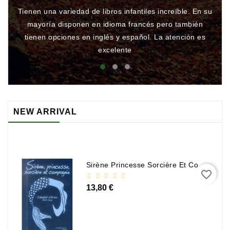
Tienen una variedad de libros infantiles increíble. En su
Gr
mayoría disponen en idioma francés pero también
qu
tienen opciones en inglés y español. La atención es
rá
excelente
NEW ARRIVAL
Sirène Princesse Sorcière Et Compagnie
favorite_border
13,80 €