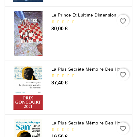
Le Prince Et Lultime Dimension
favorite_border
30,00 €
La Plus Secrète Mémoire Des Hommes - Mohamed Mbougar Sarr
favorite_border
37,40 €
La Plus Secrète Mémoire Des Hommes - Mohamed Mbougar Sarr
favorite_border
16,50 €