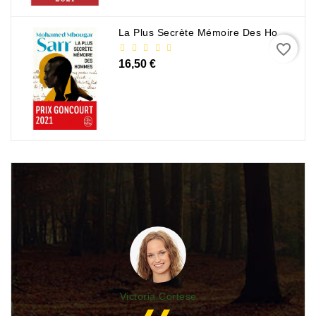
La Plus Secrète Mémoire Des Hommes - Mohamed Mbougar Sarr
favorite_border
16,50 €
Victoria Cortese