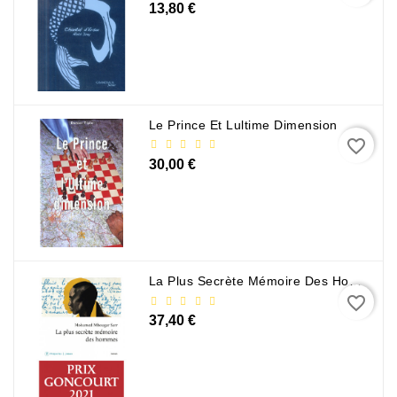
13,80 €
Sciences
Et
Techniques
Tourisme
Et
Le Prince Et Lultime Dimension
Voyages
favorite_border
30,00 €
Scolaire
Vie
Pratique
&
Loisirs
La Plus Secrète Mémoire Des Hommes - Mohamed Mbougar Sarr
favorite_border
Contactez-
37,40 €
Nous