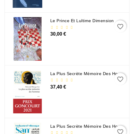
Le Prince Et Lultime Dimension
favorite_border
30,00 €
La Plus Secrète Mémoire Des Hommes - Mohamed Mbougar Sarr
favorite_border
37,40 €
La Plus Secrète Mémoire Des Hommes - Mohamed Mbougar Sarr
favorite_border