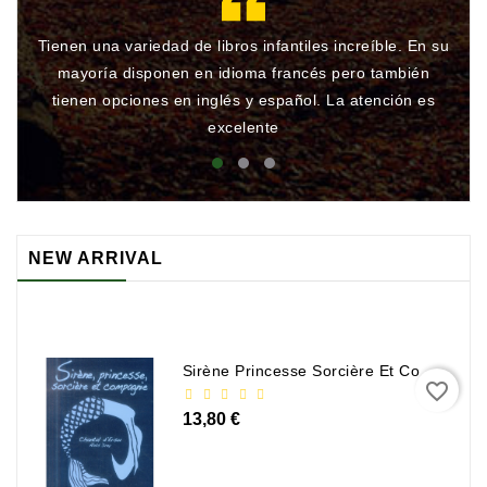
Tienen una variedad de libros infantiles increíble. En su
Gr
mayoría disponen en idioma francés pero también
qu
tienen opciones en inglés y español. La atención es
rá
excelente
NEW ARRIVAL
Sirène Princesse Sorcière Et Compagnie
favorite_border
13,80 €