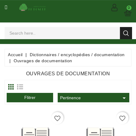
CATÉGORIE
0
Arts
Et
Spectacles
Bandes
Accueil
Dictionnaires / encyclopédies / documentation
Dessinées
Ouvrages de documentation
/
Comics
OUVRAGES DE DOCUMENTATION
/
Mangas

Flitrer
Consommables
Pertinence
Dictionnaires
favorite_border
favorite_border
/
Encyclopédies
/