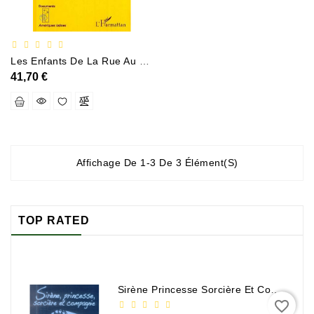
Policier
Et
Thriller
Les Enfants De La Rue Au Guatamala - Princesses Et Reveurs - (avec Cinquante-Neuf Filles Et Garcons
Religion
41,70 €
Et
Ésotérisme
Romans
Et
Nouvelles
Affichage De 1-3 De 3 Élément(s)
De
Genre
Romance
TOP RATED
Sciences
Humaines
Et
Sirène Princesse Sorcière Et Compagnie
Sociales
favorite_border