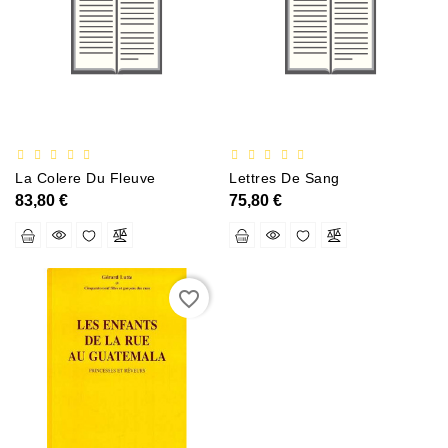
Documentation
Entreprise,économie
Et
Droit
Fantasy
Et
La Colere Du Fleuve
Lettres De Sang
Science-
83,80 €
75,80 €
Fiction
Jeunesse
Merchandising
favorite_border
Littérature
Générale
Parascolaire