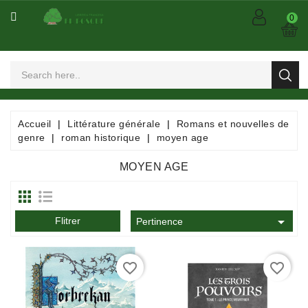
CATÉGORIE
0
Arts
Et
Spectacles
Bandes
Accueil
Littérature générale
Romans et nouvelles de
Dessinées
genre
roman historique
moyen age
/
Comics
MOYEN AGE
/
Mangas

Flitrer
Consommables
Pertinence
Dictionnaires
favorite_border
favorite_border
/
Encyclopédies
/