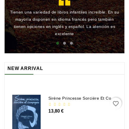
Tienen una variedad de libros infantiles increíble. En su
Gr
mayoría disponen en idioma francés pero también
qu
tienen opciones en inglés y español. La atención es
rá
excelente
NEW ARRIVAL
Sirène Princesse Sorcière Et Compagnie
favorite_border
13,80 €