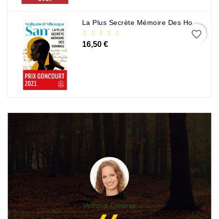
La Plus Secrète Mémoire Des Hommes - Mohamed Mbougar Sarr
favorite_border
16,50 €
Victoria Cortese