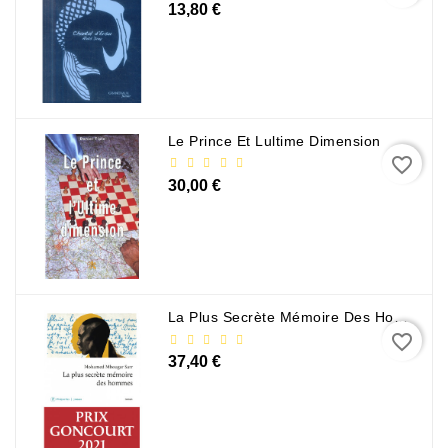
13,80 €
Sciences
Et
Techniques
Tourisme
Et
Le Prince Et Lultime Dimension
Voyages
favorite_border
30,00 €
Scolaire
Vie
Pratique
&
Loisirs
La Plus Secrète Mémoire Des Hommes - Mohamed Mbougar Sarr
favorite_border
Contactez-
37,40 €
Nous