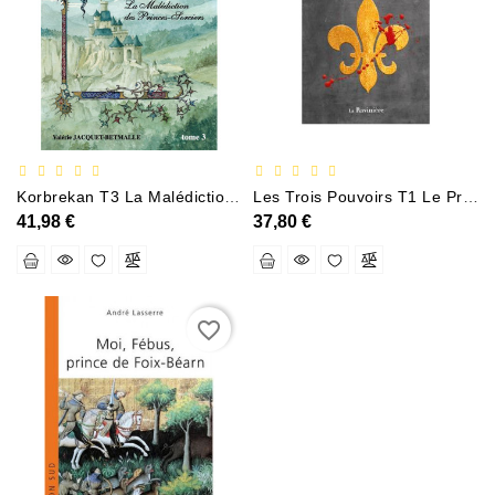
Documentation
Entreprise,économie
Et
Droit
Fantasy
Et
Korbrekan T3 La Malédiction Des Princes-Sorciers
Les Trois Pouvoirs T1 Le Prince Meurtrier
Science-
41,98 €
37,80 €
Fiction
Jeunesse
Merchandising
favorite_border
Littérature
Générale
Parascolaire