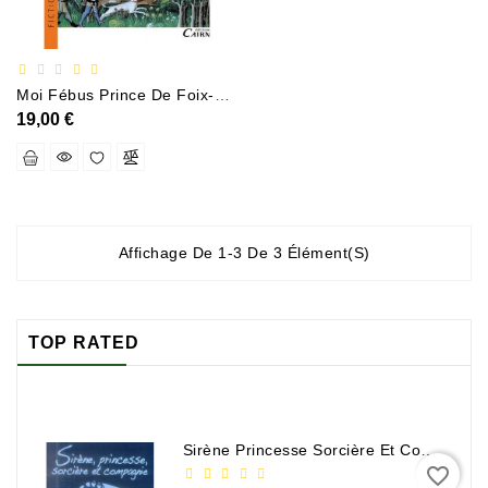
Policier
Et
Thriller
Moi Fébus Prince De Foix-Béarn
Religion
19,00 €
Et
Ésotérisme
Romans
Et
Nouvelles
Affichage De 1-3 De 3 Élément(s)
De
Genre
Romance
TOP RATED
Sciences
Humaines
Et
Sirène Princesse Sorcière Et Compagnie
Sociales
favorite_border