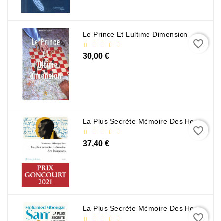
Le Prince Et Lultime Dimension
favorite_border
30,00 €
La Plus Secrète Mémoire Des Hommes - Mohamed Mbougar Sarr
favorite_border
37,40 €
La Plus Secrète Mémoire Des Hommes - Mohamed Mbougar Sarr
favorite_border