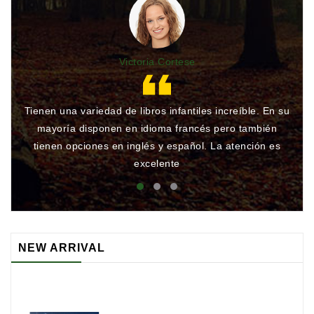
Victoria Cortese
Tienen una variedad de libros infantiles increíble. En su
Gr
mayoría disponen en idioma francés pero también
qu
tienen opciones en inglés y español. La atención es
rá
excelente
NEW ARRIVAL