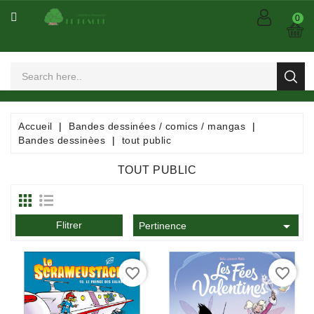
CATÉGORIE
0
Arts
Et
Spectacles
Bandes
Accueil
Bandes dessinées / comics / mangas
Dessinées
Bandes dessinèes
tout public
/
Comics
TOUT PUBLIC
/
Mangas

Flitrer
Consommables
Pertinence
Dictionnaires
favorite_border
favorite_border
/
Encyclopédies
/