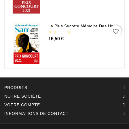
La Plus Secrète Mémoire Des Hommes - Mohamed Mbougar Sarr
favorite_border
16,50 €
PRODUITS
NOTRE SOCIÉTÉ
VOTRE COMPTE
INFORMATIONS DE CONTACT