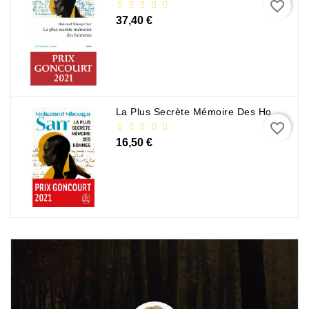
favorite_border
37,40 €
La Plus Secrète Mémoire Des Hommes - Mohamed Mbougar Sarr
favorite_border
16,50 €