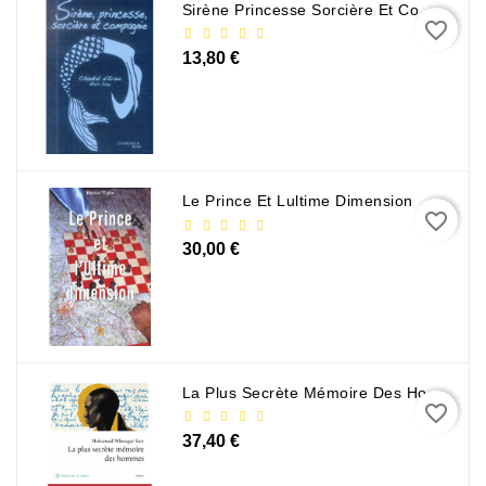
Sirène Princesse Sorcière Et Compagnie
favorite_border
13,80 €
Le Prince Et Lultime Dimension
favorite_border
30,00 €
La Plus Secrète Mémoire Des Hommes - Mohamed Mbougar Sarr
favorite_border
37,40 €