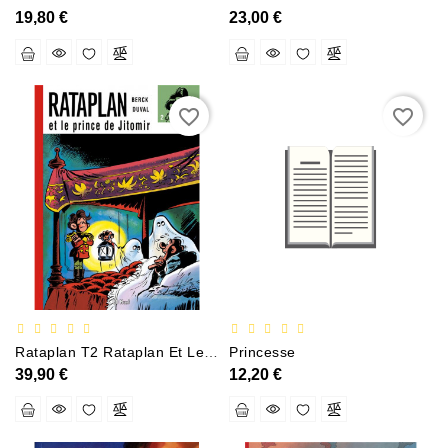
Sciences
19,80 €
23,00 €
Et
Techniques
Tourisme
favorite_border
favorite_border
Et
Voyages
Scolaire
Vie
Pratique
&
Loisirs
Contactez-
Rataplan T2 Rataplan Et Le Prince De Jitomir
Princesse
Nous
39,90 €
12,20 €