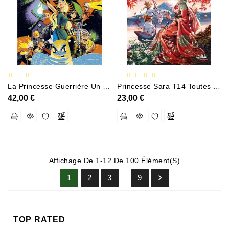
La Princesse Guerrière Un Conte Inspiré Du Folklore Russe
Princesse Sara T14 Toutes Les Aurores Du Monde
42,00 €
23,00 €
Affichage De 1-12 De 100 Élément(s)

1
2
3
9
…
TOP RATED