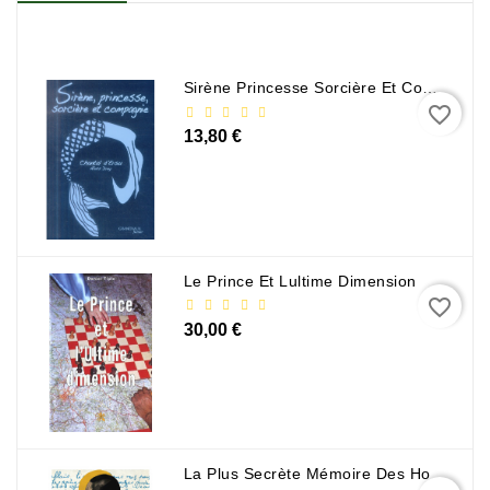
Sirène Princesse Sorcière Et Compagnie
favorite_border
13,80 €
Le Prince Et Lultime Dimension
favorite_border
30,00 €
La Plus Secrète Mémoire Des Hommes - Mohamed Mbougar Sarr