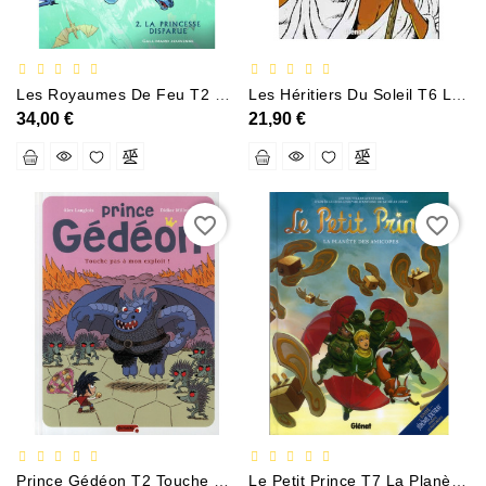
Policier
Et
Thriller
Les Royaumes De Feu T2 La Princesse Disparue
Les Héritiers Du Soleil T6 La Princesse Endormie
Religion
34,00 €
21,90 €
Et
Ésotérisme
Romans
Et
favorite_border
favorite_border
Nouvelles
De
Genre
Romance
Sciences
Humaines
Et
Sociales
Prince Gédéon T2 Touche Pas À Mon Exploit !
Le Petit Prince T7 La Planète Des Amicopes