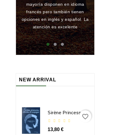
mayoría disponen en idioma
he encargado al
francés pero también tienen
han conseguido
opciones en inglés y español. La
ningún problema
atención es excelente
que atienden 
maj
NEW ARRIVAL
Sirène Princesse Sorcière Et Compagnie
favorite_border
13,80 €