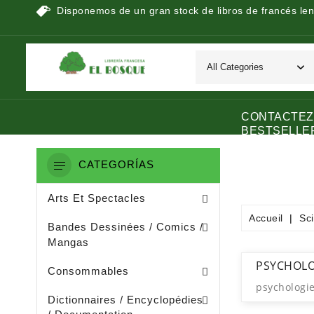
Disponemos de un gran stock de libros de francés len
CONTACTEZ
BESTSELLE
CATEGORÍAS
Peinture / Arts Graphiques
Arts Appliquès / Arts Dècoratifs
Sculpture / Arts Plastiques
Arts Et Spectacles
Accueil
Sc
Manga / Manhwa / Man Hua
Bandes Dessinées / Comics /
Mangas
Papeterie (dérivée De La Littératu
Collage / Images / Autocollants
PSYCHOLO
Consommables
psychologi
Dictionnaires De Français
Ouvrages De Documentation
Dictionnaires / Encyclopédies