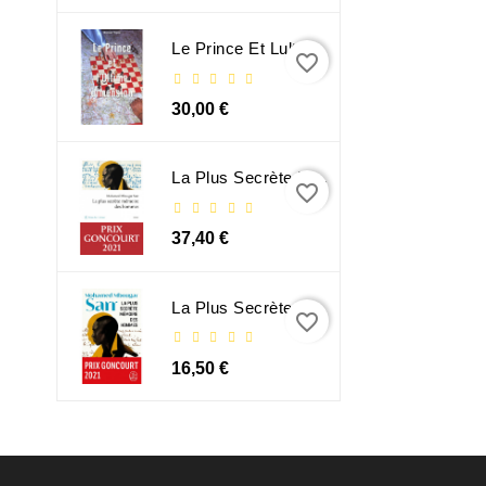
Le Prince Et Lultime Dimension
favorite_border
30,00 €
La Plus Secrète Mémoire Des Hommes - Mohamed Mbougar Sarr
favorite_border
37,40 €
La Plus Secrète Mémoire Des Hommes - Mohamed Mbougar Sarr
favorite_border
16,50 €