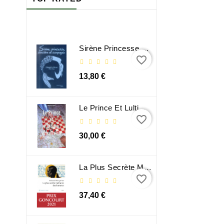
Sirène Princesse Sorcière Et Compagnie
favorite_border
13,80 €
Le Prince Et Lultime Dimension
favorite_border
30,00 €
La Plus Secrète Mémoire Des Hommes - Mohamed Mbougar Sarr
favorite_border
37,40 €