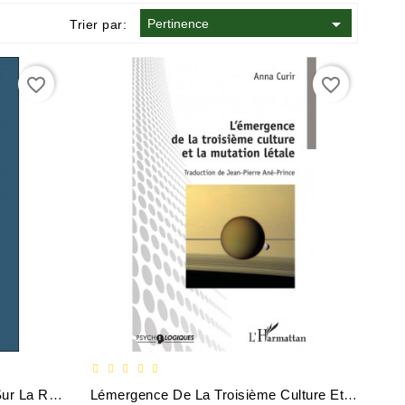

Pertinence
Trier par:
favorite_border
favorite_border
La Princesse Chatte Un Conte Sur La Rédemption Du Féminin
Lémergence De La Troisième Culture Et La Mutation Létale