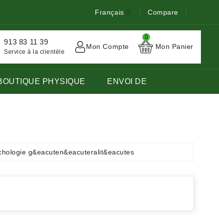
Français
Compare
0
913 83 11 39
Mon Compte
Mon Panier
Service à la clientèle
BOUTIQUE PHYSIQUE
ENVOI DE
TOCK DE LIVRES EN LANGUE FRANÇAISE ÉTRANGÈRE.
chologie g&eacuten&eacuteralit&eacutes