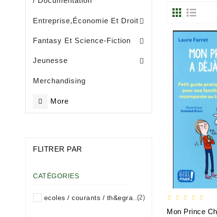
/ Documentation
Entreprise, Gestion Et Management
Entreprise,économie Et Droit
Fantasy Et Science-Fiction
Eveil / Petite Enfance (- De 3 Ans)
Livres Illustrès / Enfance ( De 3 Ans)
Littérature Jeunesse Généralités
Jeunesse
Merchandising
More
FLITRER PAR
CATÉGORIES
ecoles / courants / th&egravemes
(2)