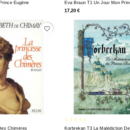
 Prince Eugène
17,20 €
favorite_border
Des Chimères