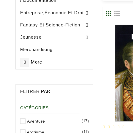
/ Documentation
Entreprise, Gestion Et Management
Entreprise,économie Et Droit
Fantasy Et Science-Fiction
Eveil / Petite Enfance (- De 3 Ans)
Livres Illustrès / Enfance ( De 3 Ans)
Littérature Jeunesse Généralités
Jeunesse
Merchandising
More
FLITRER PAR
CATÉGORIES
Aventure
(17)
erotisme
(11)