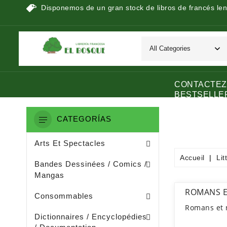
Disponemos de un gran stock de libros de francés len
CONTACTEZ
BESTSELLE
CATEGORÍAS
Peinture / Arts Graphiques
Arts Appliquès / Arts Dècoratifs
Sculpture / Arts Plastiques
Arts Et Spectacles
Accueil
Lit
Manga / Manhwa / Man Hua
Bandes Dessinées / Comics /
Mangas
Papeterie (dérivée De La Littératu
Collage / Images / Autocollants
ROMANS E
Consommables
Romans et 
Dictionnaires De Français
Ouvrages De Documentation
Dictionnaires / Encyclopédies