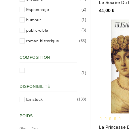
Le Sourire Du
Espionnage
(2)
41,00 €
humour
(1)
public-cible
(3)
roman historique
(63)
COMPOSITION
(1)
DISPONIBILITÉ
En stock
(138)
POIDS
La Princesse 
0kg - 7kg