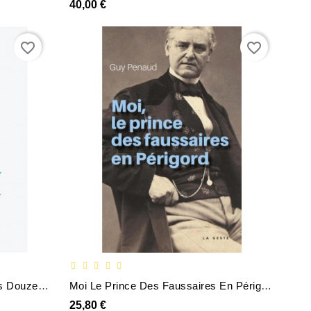
40,00 €
favorite_border
favorite_border
Histoire Du Roi Gonzalve Et Des Douze Princesses
Moi Le Prince Des Faussaires En Périgord
25,80 €