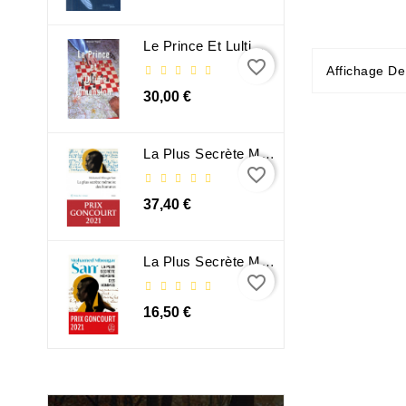
Le Prince Et Lultime Dimension
favorite_border
Affichage D
30,00 €
La Plus Secrète Mémoire Des Hommes - Mohamed Mbougar Sarr
favorite_border
37,40 €
La Plus Secrète Mémoire Des Hommes - Mohamed Mbougar Sarr
favorite_border
16,50 €