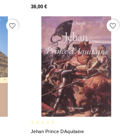
36,00 €
favorite_border
favorite_border
Jehan Prince DAquitaine