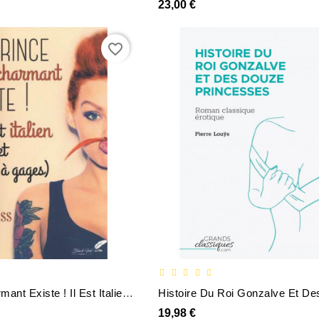
23,00 €
favorite_border
Le Prince Charmant Existe ! Il Est Italien Et Tueur À Gages
19,98 €