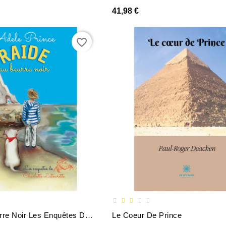
41,98 €
favorite_border
RAIDE Au Beurre Noir Les Enquêtes De Charlotte Latourette
Le Coeur De Prince