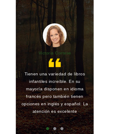
Victoria Cortese
Lu
Tienen una variedad de libros
Gran librería y 
infantiles increíble. En su
de toda la vida.
mayoría disponen en idioma
he encargado al
francés pero también tienen
han conseguido
opciones en inglés y español. La
ningún problema
atención es excelente
que atienden 
maj