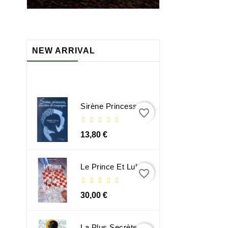
NEW ARRIVAL
Sirène Princesse Sorcière Et Compagnie
favorite_border
13,80 €
Le Prince Et Lultime Dimension
favorite_border
30,00 €
La Plus Secrète Mémoire Des Hommes - Mohamed Mbougar Sarr