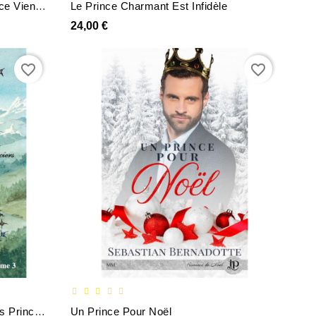
Eva Braun T1 Un Jour Mon Prince Viendra
Le Prince Charmant Est Infidèle
24,00 €
favorite_border
favorite_border
Korbrekan T3 La Malédiction Des Princes-Sorciers
Un Prince Pour Noël