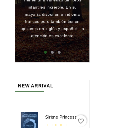
Tienen una variedad de libros
Gran librería y 
infantiles increíble. En su
de toda la vida.
mayoría disponen en idioma
he encargado al
francés pero también tienen
han conseguido
opciones en inglés y español. La
ningún problema
atención es excelente
que atienden 
maj
NEW ARRIVAL
Sirène Princesse Sorcière Et Compagnie
favorite_border