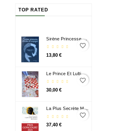
TOP RATED
Sirène Princesse Sorcière Et Compagnie
favorite_border
13,80 €
Le Prince Et Lultime Dimension
favorite_border
30,00 €
La Plus Secrète Mémoire Des Hommes - Mohamed Mbougar Sarr
favorite_border
37,40 €