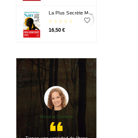
La Plus Secrète Mémoire Des Hommes - Mohamed Mbougar Sarr
favorite_border
16,50 €
Victoria Cortese
Lu