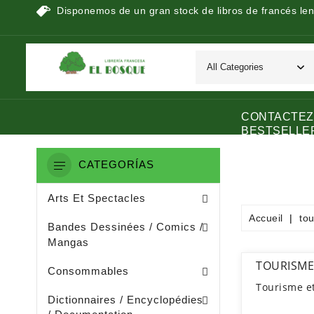
Disponemos de un gran stock de libros de francés len
CONTACTEZ
BESTSELLE
CATEGORÍAS
Peinture / Arts Graphiques
Arts Appliquès / Arts Dècoratifs
Sculpture / Arts Plastiques
Arts Et Spectacles
Accueil
to
Manga / Manhwa / Man Hua
Bandes Dessinées / Comics /
Mangas
Papeterie (dérivée De La Littératu
Collage / Images / Autocollants
TOURISME
Consommables
Tourisme e
Dictionnaires De Français
Ouvrages De Documentation
Dictionnaires / Encyclopédies