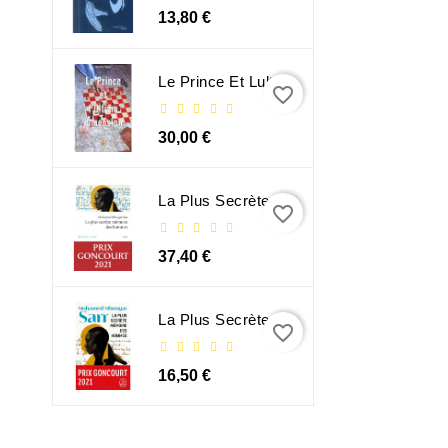
13,80 €
Le Prince Et Lultime Dimension
favorite_border
30,00 €
La Plus Secrète Mémoire Des Hommes - Mohamed Mbougar Sarr
favorite_border
37,40 €
La Plus Secrète Mémoire Des Hommes - Mohamed Mbougar Sarr
favorite_border
16,50 €