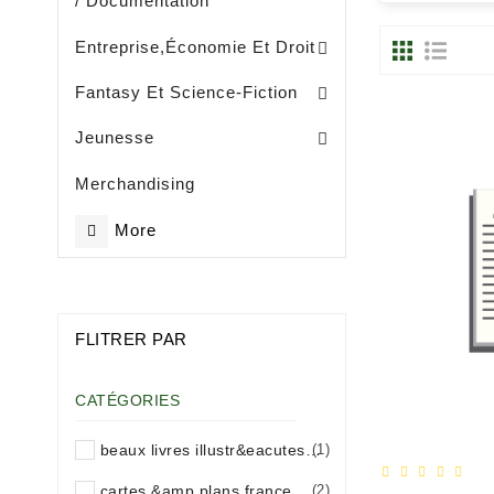
/ Documentation
Entreprise, Gestion Et Management
Entreprise,économie Et Droit
Fantasy Et Science-Fiction
Eveil / Petite Enfance (- De 3 Ans)
Livres Illustrès / Enfance ( De 3 Ans)
Littérature Jeunesse Généralités
Jeunesse
Merchandising
More
FLITRER PAR
CATÉGORIES
beaux livres illustr&eacutes / carnets de voyage france
(1)
cartes &amp plans france
(2)