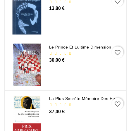
favorite_border
13,80 €
Le Prince Et Lultime Dimension
favorite_border
30,00 €
La Plus Secrète Mémoire Des Hommes - Mohamed Mbougar Sarr
favorite_border
37,40 €