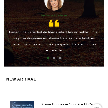
Victoria Cortese
Tienen una variedad de libros infantiles increíble. En su
Gr
mayoría disponen en idioma francés pero también
qu
tienen opciones en inglés y español. La atención es
rá
excelente
NEW ARRIVAL
Sirène Princesse Sorcière Et Compagnie