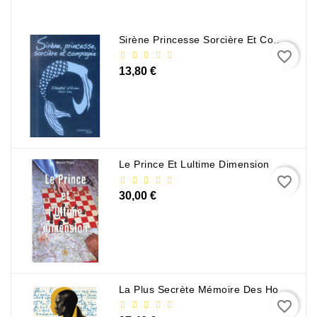
Policier
Et
Thriller
Sirène Princesse Sorcière Et Compagnie
favorite_border
Religion
13,80 €
Et
Ésotérisme
Romans
Et
Nouvelles
Le Prince Et Lultime Dimension
De
favorite_border
Genre
30,00 €
Romance
Sciences
Humaines
Et
La Plus Secrète Mémoire Des Hommes - Mohamed Mbougar Sarr
Sociales
favorite_border