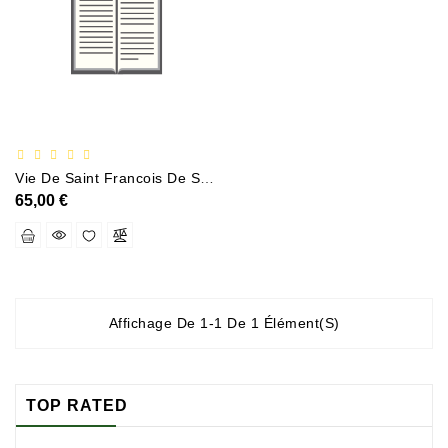
Documentation
Entreprise,économie
Et
Droit
Fantasy
Et
Vie De Saint Francois De Sales Eveque Et Prince De Geneve Docteur De Leglise Nouvelle Edition
Science-
65,00 €
Fiction
Jeunesse
Merchandising
Affichage De 1-1 De 1 Élément(s)
Littérature
Générale
Parascolaire
TOP RATED