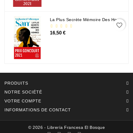
La Plus Secrète Mémoire Des Hommes - Mohamed Mbougar Sarr
favorite_border
16,50 €
PRODUITS
NOTRE SOCIÉTÉ
VOTRE COMPTE
INFORMATIONS DE CONTACT
© 2026 - Librería Francesa El Bosque