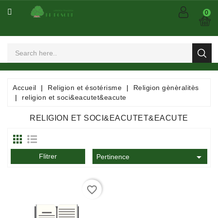
CATÉGORIE
0
Arts
Et
Spectacles
Bandes
Accueil
Religion et ésotérisme
Religion gènèralitès
Dessinées
religion et soci&eacutet&eacute
/
Comics
RELIGION ET SOCI&EACUTET&EACUTE
/
Mangas

Flitrer
Consommables
Pertinence
Dictionnaires
favorite_border
/
Encyclopédies
/