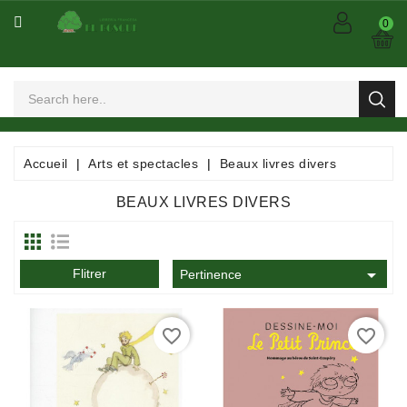
CATÉGORIE
0
Arts
Et
Spectacles
Bandes
Accueil
Arts et spectacles
Beaux livres divers
Dessinées
/
BEAUX LIVRES DIVERS
Comics
/
Mangas

Flitrer
Pertinence
Consommables
favorite_border
favorite_border
Dictionnaires
/
Encyclopédies
/