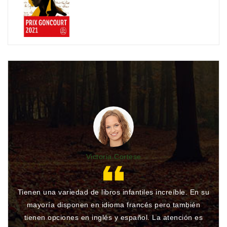
Victoria Cortese
Tienen una variedad de libros infantiles increíble. En su
Gr
mayoría disponen en idioma francés pero también
qu
tienen opciones en inglés y español. La atención es
rá