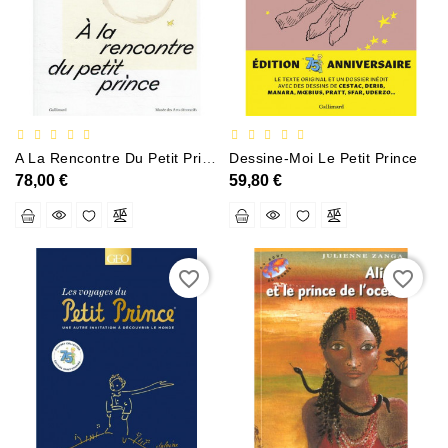
Documentation
Entreprise,économie
Et
Droit
Fantasy
A La Rencontre Du Petit Prince
Dessine-Moi Le Petit Prince
Et
78,00 €
59,80 €
Science-
Fiction
Jeunesse
favorite_border
favorite_border
Merchandising
Littérature
Générale
Parascolaire