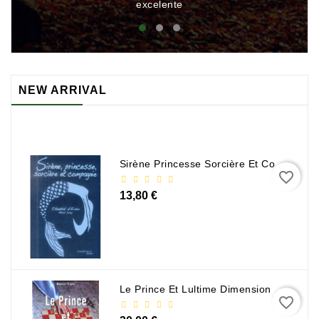
excelente
NEW ARRIVAL
Sirène Princesse Sorcière Et Compagnie
favorite_border
13,80 €
Le Prince Et Lultime Dimension
favorite_border