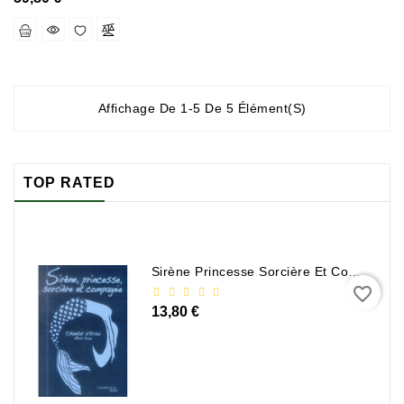
Sciences
Et
Techniques
Tourisme
Affichage De 1-5 De 5 Élément(s)
Et
Voyages
Scolaire
TOP RATED
Vie
Pratique
&
Loisirs
Sirène Princesse Sorcière Et Compagnie
favorite_border
Contactez-
13,80 €
Nous