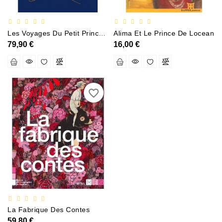
Policier
Et
Thriller
Les Voyages Du Petit Prince Une Autre Invitation À Découvrir Le Monde
Alima Et Le Prince De Locean
79,90 €
16,00 €
Religion
Et
Ésotérisme
Romans
favorite_border
Et
Nouvelles
De
Genre
Romance
Sciences
Humaines
Et
Sociales
La Fabrique Des Contes
59,80 €