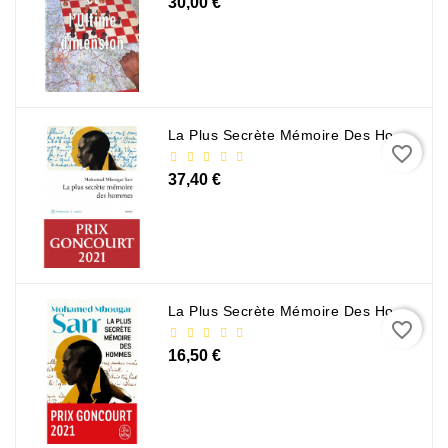
30,00 €
La Plus Secrète Mémoire Des Hommes - Mohamed Mbougar Sarr
favorite_border
37,40 €
La Plus Secrète Mémoire Des Hommes - Mohamed Mbougar Sarr
favorite_border
16,50 €