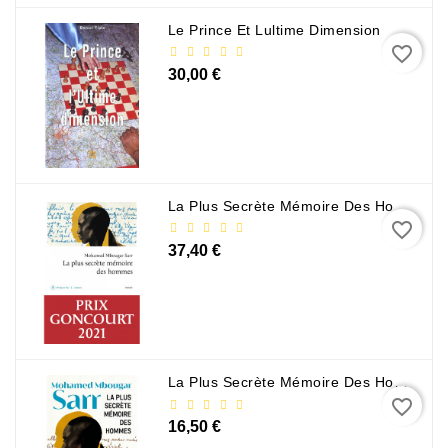
Le Prince Et Lultime Dimension
favorite_border
30,00 €
La Plus Secrète Mémoire Des Hommes - Mohamed Mbougar Sarr
favorite_border
37,40 €
La Plus Secrète Mémoire Des Hommes - Mohamed Mbougar Sarr
favorite_border
16,50 €