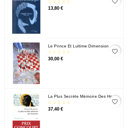
favorite_border
13,80 €
Le Prince Et Lultime Dimension
favorite_border
30,00 €
La Plus Secrète Mémoire Des Hommes - Mohamed Mbougar Sarr
favorite_border
37,40 €