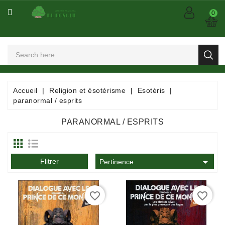
CATÉGORIE
0
Arts
Et
Spectacles
Bandes
Accueil
Religion et ésotérisme
Esotèris
Dessinées
paranormal / esprits
/
Comics
PARANORMAL / ESPRITS
/
Mangas

Flitrer
Consommables
Pertinence
Dictionnaires
favorite_border
favorite_border
/
Encyclopédies
/