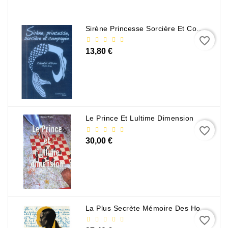
Policier
Et
Thriller
Sirène Princesse Sorcière Et Compagnie
favorite_border
Religion
13,80 €
Et
Ésotérisme
Romans
Et
Nouvelles
Le Prince Et Lultime Dimension
De
favorite_border
Genre
30,00 €
Romance
Sciences
Humaines
Et
La Plus Secrète Mémoire Des Hommes - Mohamed Mbougar Sarr
Sociales
favorite_border