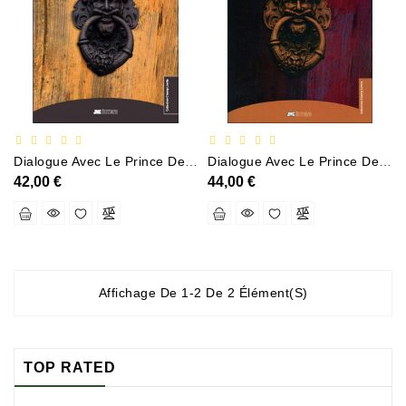
Documentation
Entreprise,économie
Et
Droit
Fantasy
Et
Dialogue Avec Le Prince De Ce Monde T1
Dialogue Avec Le Prince De Ce Monde (tome 2) Les Clefs De Léveil Par Le Plus Provocant Des Anges
Science-
42,00 €
44,00 €
Fiction
Jeunesse
Merchandising
Affichage De 1-2 De 2 Élément(s)
Littérature
Générale
Parascolaire
TOP RATED