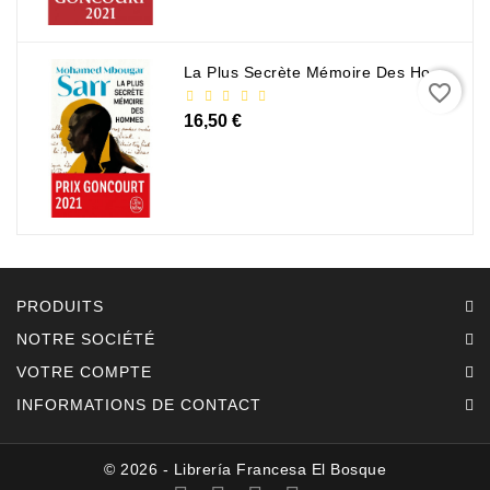
La Plus Secrète Mémoire Des Hommes - Mohamed Mbougar Sarr
favorite_border
16,50 €
PRODUITS
NOTRE SOCIÉTÉ
VOTRE COMPTE
INFORMATIONS DE CONTACT
© 2026 - Librería Francesa El Bosque