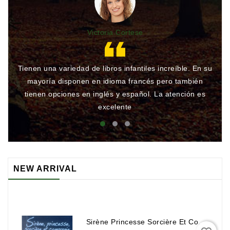
Victoria Cortese
Tienen una variedad de libros infantiles increíble. En su
Gr
mayoría disponen en idioma francés pero también
qu
tienen opciones en inglés y español. La atención es
rá
excelente
NEW ARRIVAL
Sirène Princesse Sorcière Et Compagnie