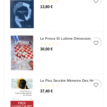
favorite_border
13,80 €
Le Prince Et Lultime Dimension
favorite_border
30,00 €
La Plus Secrète Mémoire Des Hommes - Mohamed Mbougar Sarr
favorite_border
37,40 €