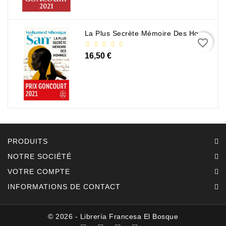
La Plus Secrète Mémoire Des Hommes - Mohamed Mbougar Sarr
favorite_border
16,50 €
PRODUITS
NOTRE SOCIÉTÉ
VOTRE COMPTE
INFORMATIONS DE CONTACT
© 2026 - Librería Francesa El Bosque