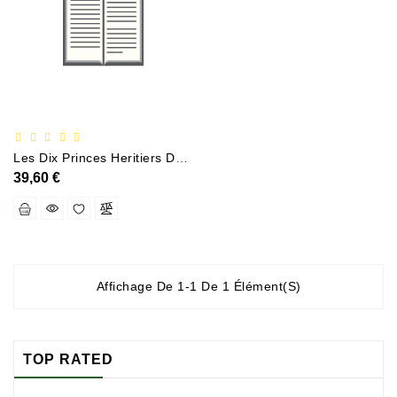
Documentation
Entreprise,économie
Et
Droit
Fantasy
Et
Les Dix Princes Heritiers Des Familles Regrantes Deurope
Science-
39,60 €
Fiction
Jeunesse
Merchandising
Affichage De 1-1 De 1 Élément(s)
Littérature
Générale
Parascolaire
TOP RATED