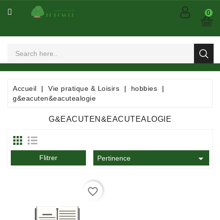
CATÉGORIE
0
Arts
Et
Spectacles
Bandes
Accueil
Vie pratique & Loisirs
hobbies
Dessinées
g&eacuten&eacutealogie
/
Comics
G&EACUTEN&EACUTEALOGIE
/
Mangas

Flitrer
Consommables
Pertinence
Dictionnaires
favorite_border
/
Encyclopédies
/