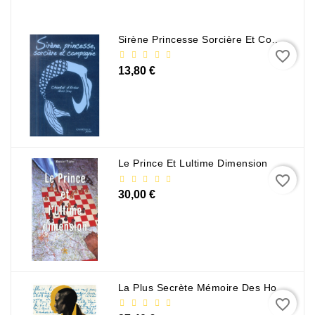
Policier
Et
Thriller
Sirène Princesse Sorcière Et Compagnie
favorite_border
Religion
13,80 €
Et
Ésotérisme
Romans
Et
Nouvelles
Le Prince Et Lultime Dimension
De
favorite_border
Genre
30,00 €
Romance
Sciences
Humaines
Et
La Plus Secrète Mémoire Des Hommes - Mohamed Mbougar Sarr
Sociales
favorite_border