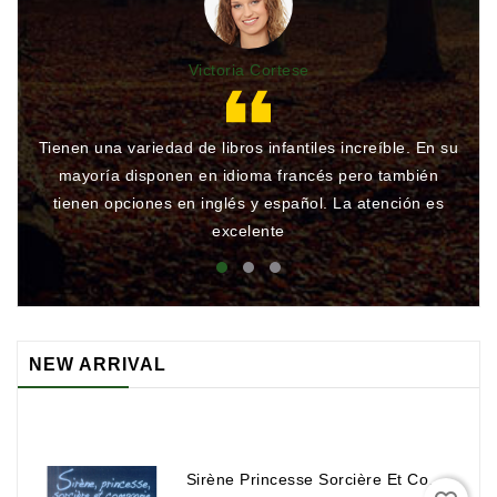
Victoria Cortese
Tienen una variedad de libros infantiles increíble. En su
Gr
mayoría disponen en idioma francés pero también
qu
tienen opciones en inglés y español. La atención es
rá
excelente
NEW ARRIVAL
Sirène Princesse Sorcière Et Compagnie