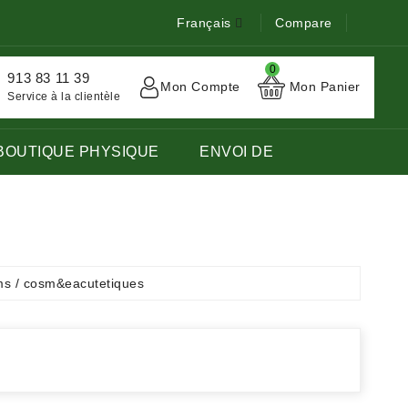
Français
Compare
0
913 83 11 39
Mon Compte
Mon Panier
Service à la clientèle
BOUTIQUE PHYSIQUE
ENVOI DE
TOCK DE LIVRES EN LANGUE FRANÇAISE ÉTRANGÈRE.
ms / cosm&eacutetiques