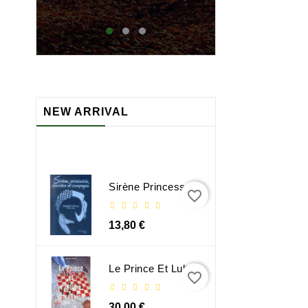
maj
NEW ARRIVAL
Sirène Princesse Sorcière Et Compagnie
favorite_border
13,80 €
Le Prince Et Lultime Dimension
favorite_border
30,00 €