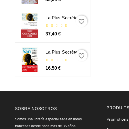
La Plus Secrète Mémoire Des Hommes - Mohamed Mbougar Sarr
favorite_border
37,40 €
La Plus Secrète Mémoire Des Hommes - Mohamed Mbougar Sarr
favorite_border
16,50 €
PRODUIT
SOBRE NOSOTROS
Promotions
Somos una librería especializada en libros
franceses desde hace mas de 35 años .