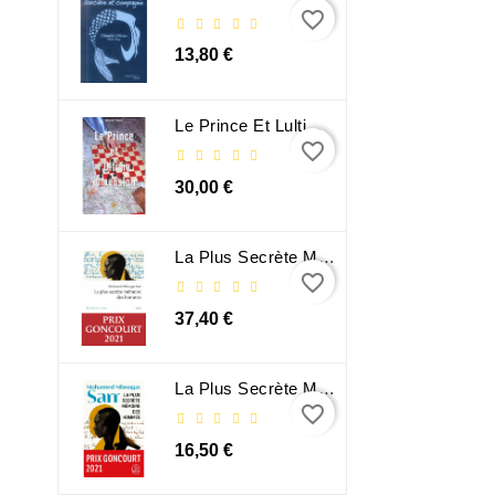
favorite_border
13,80 €
Le Prince Et Lultime Dimension
favorite_border
30,00 €
La Plus Secrète Mémoire Des Hommes - Mohamed Mbougar Sarr
favorite_border
37,40 €
La Plus Secrète Mémoire Des Hommes - Mohamed Mbougar Sarr
favorite_border
16,50 €