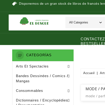
Disponemos de un gran stock de libros de francés len
CONTACTEZ
BESTSELLE
CATEGORÍAS
Peinture / Arts Graphiques
Arts Appliquès / Arts Dècoratifs
Sculpture / Arts Plastiques
Arts Et Spectacles
Accueil
Art
Manga / Manhwa / Man Hua
Bandes Dessinées / Comics /
Mangas
Papeterie (dérivée De La Littératu
Collage / Images / Autocollants
MODE / P
Consommables
mode / par
Dictionnaires De Français
Ouvrages De Documentation
Dictionnaires / Encyclopédies