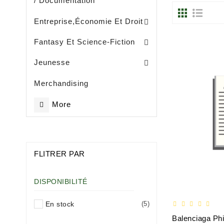
/ Documentation
Entreprise, Gestion Et Management
Entreprise,économie Et Droit
Fantasy Et Science-Fiction
Eveil / Petite Enfance (- De 3 Ans)
Livres Illustrès / Enfance ( De 3 Ans)
Littérature Jeunesse Généralités
Jeunesse
Merchandising
More
FLITRER PAR
DISPONIBILITÉ
En stock
(5)