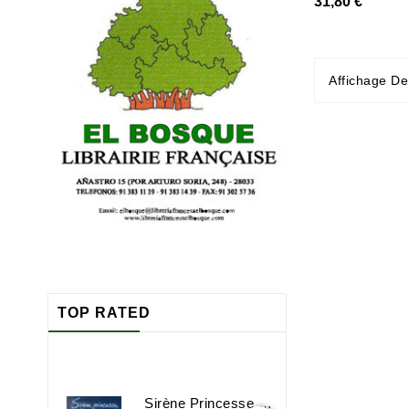
31,80 €
Affichage De
TOP RATED
Sirène Princesse Sorcière Et Compagnie