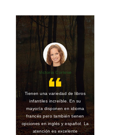
Victoria Cortese
Lu
Tienen una variedad de libros
Gran librería y 
infantiles increíble. En su
de toda la vida.
mayoría disponen en idioma
he encargado al
francés pero también tienen
han conseguido
opciones en inglés y español. La
ningún problema
atención es excelente
que atienden 