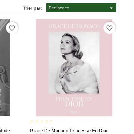

Pertinence
Trier par:
favorite_border
favorite_border
 Mode
Grace De Monaco Princesse En Dior