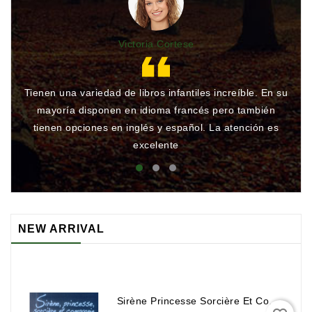
Victoria Cortese
Tienen una variedad de libros infantiles increíble. En su
Gr
mayoría disponen en idioma francés pero también
qu
tienen opciones en inglés y español. La atención es
rá
excelente
NEW ARRIVAL
Sirène Princesse Sorcière Et Compagnie