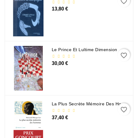
favorite_border
13,80 €
Le Prince Et Lultime Dimension
favorite_border
30,00 €
La Plus Secrète Mémoire Des Hommes - Mohamed Mbougar Sarr
favorite_border
37,40 €