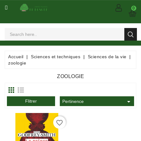
CATÉGORIE
0
Arts
Et
Spectacles
Bandes
Accueil
Sciences et techniques
Sciences de la vie
Dessinées
zoologie
/
Comics
ZOOLOGIE
/
Mangas

Flitrer
Consommables
Pertinence
Dictionnaires
favorite_border
/
Encyclopédies
/