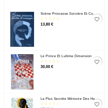
Policier
Et
Thriller
Sirène Princesse Sorcière Et Compagnie
favorite_border
Religion
13,80 €
Et
Ésotérisme
Romans
Et
Nouvelles
Le Prince Et Lultime Dimension
De
favorite_border
Genre
30,00 €
Romance
Sciences
Humaines
Et
La Plus Secrète Mémoire Des Hommes - Mohamed Mbougar Sarr
Sociales
favorite_border