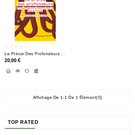
Documentation
Entreprise,économie
Et
Droit
Fantasy
Et
Le Prince Des Profondeurs Lintelligence Exceptionnelle Des Poulpes
Science-
20,00 €
Fiction
Jeunesse
Merchandising
Affichage De 1-1 De 1 Élément(s)
Littérature
Générale
Parascolaire
TOP RATED