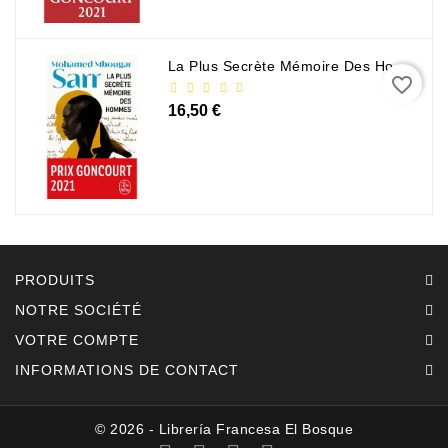
La Plus Secrète Mémoire Des Hommes - Mohamed Mbougar Sarr
favorite_border
16,50 €
PRODUITS
NOTRE SOCIÉTÉ
VOTRE COMPTE
INFORMATIONS DE CONTACT
© 2026 - Librería Francesa El Bosque