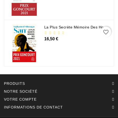
La Plus Secrète Mémoire Des Hommes - Mohamed Mbougar Sarr
favorite_border
16,50 €
PRODUITS
NOTRE SOCIÉTÉ
VOTRE COMPTE
INFORMATIONS DE CONTACT