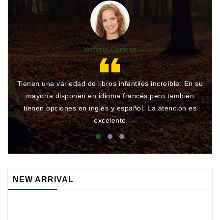
Victoria Cortese
Tienen una variedad de libros infantiles increíble. En su
Gr
mayoría disponen en idioma francés pero también
qu
tienen opciones en inglés y español. La atención es
rá
excelente
NEW ARRIVAL