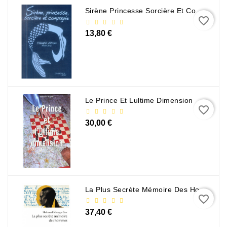
Sirène Princesse Sorcière Et Compagnie
favorite_border
13,80 €
Le Prince Et Lultime Dimension
favorite_border
30,00 €
La Plus Secrète Mémoire Des Hommes - Mohamed Mbougar Sarr
favorite_border
37,40 €