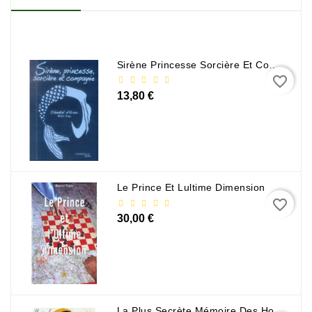
Policier
Et
Thriller
Religion
Sirène Princesse Sorcière Et Compagnie
Et
favorite_border
Ésotérisme
13,80 €
Romans
Et
Nouvelles
De
Genre
Le Prince Et Lultime Dimension
favorite_border
Romance
30,00 €
Sciences
Humaines
Et
Sociales
La Plus Secrète Mémoire Des Hommes - Mohamed Mbougar Sarr