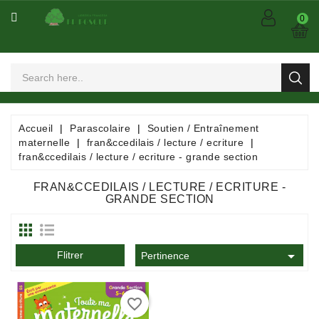
CATÉGORIE
0
Arts
Et
Spectacles
Bandes
Accueil
Parascolaire
Soutien / Entraînement
Dessinées
maternelle
fran&ccedilais / lecture / ecriture
/
fran&ccedilais / lecture / ecriture - grande section
Comics
/
FRAN&CCEDILAIS / LECTURE / ECRITURE -
Mangas
GRANDE SECTION
Consommables

Flitrer
Pertinence
Dictionnaires
/
Encyclopédies
favorite_border
/