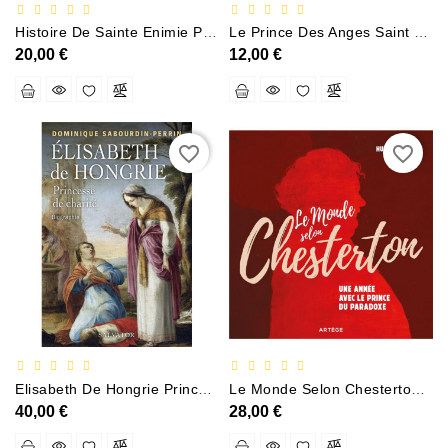
Sciences
Histoire De Sainte Enimie Princesse Royale Merovingienne
Le Prince Des Anges Saint Michel
Et
20,00 €
12,00 €
Techniques
Tourisme
Et
Voyages
favorite_border
favorite_border
Scolaire
Vie
Pratique
&
Loisirs
Contactez-
Nous
Elisabeth De Hongrie Princesse De Charité Biographie
Le Monde Selon Chesterton 365 Jours Avec Le Prince Du Paradoxe
40,00 €
28,00 €