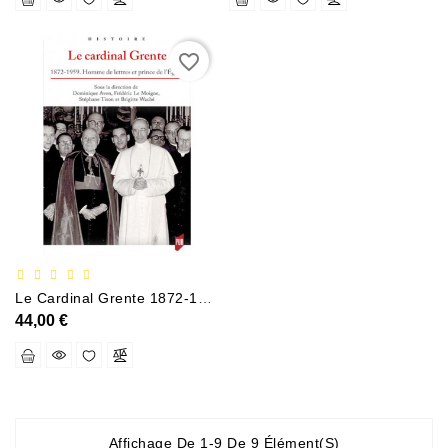
favorite_border
Le Cardinal Grente 1872-1959 Homme De Lettres Et Prince De LÉglise
44,00 €
Affichage De 1-9 De 9 Élément(s)