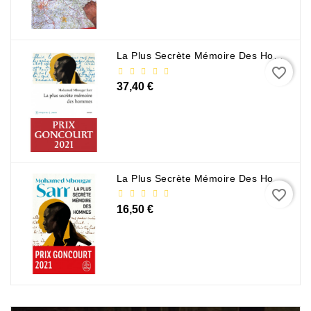
La Plus Secrète Mémoire Des Hommes - Mohamed Mbougar Sarr
favorite_border
37,40 €
La Plus Secrète Mémoire Des Hommes - Mohamed Mbougar Sarr
favorite_border
16,50 €