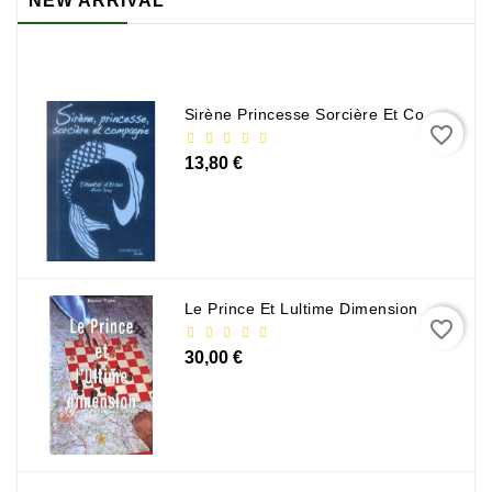
NEW ARRIVAL
Sirène Princesse Sorcière Et Compagnie
favorite_border
13,80 €
Le Prince Et Lultime Dimension
favorite_border
30,00 €