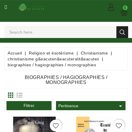
CATÉGORIE
0
Arts
Et
Spectacles
Bandes
Accueil
Religion et ésotérisme
Christianisme
Dessinées
christianisme g&eacuten&eacuteralit&eacutes
/
biographies / hagiographies / monographies
Comics
/
BIOGRAPHIES / HAGIOGRAPHIES /
Mangas
MONOGRAPHIES
Consommables

Flitrer
Pertinence
Dictionnaires
/
Encyclopédies
favorite_border
favorite_border
/