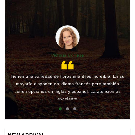
Victoria Cortese
Tienen una variedad de libros infantiles increíble. En su
Gr
mayoría disponen en idioma francés pero también
qu
tienen opciones en inglés y español. La atención es
rá
excelente