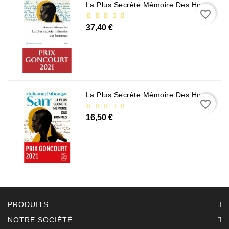
La Plus Secrète Mémoire Des Hommes - Mohamed Mbougar Sarr
favorite_border
37,40 €
La Plus Secrète Mémoire Des Hommes - Mohamed Mbougar Sarr
favorite_border
16,50 €
PRODUITS
NOTRE SOCIÉTÉ