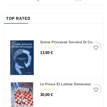
TOP RATED
Sirène Princesse Sorcière Et Compagnie
favorite_border
13,80 €
Le Prince Et Lultime Dimension
favorite_border
30,00 €