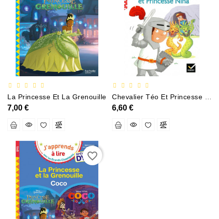
Documentation
Entreprise,économie
Et
Droit
Fantasy
Et
Science-
La Princesse Et La Grenouille
Chevalier Téo Et Princesse Nina
Fiction
7,00 €
6,60 €
Jeunesse
Merchandising
favorite_border
Littérature
Générale
Parascolaire