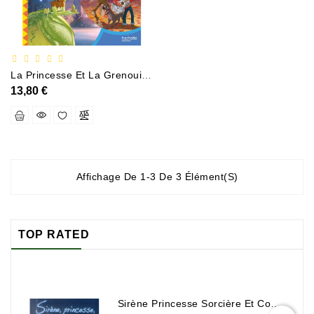
Policier
Et
Thriller
Religion
La Princesse Et La Grenouille Coco Spécial Dys
Et
13,80 €
Ésotérisme
Romans
Et
Nouvelles
De
Affichage De 1-3 De 3 Élément(s)
Genre
Romance
TOP RATED
Sciences
Humaines
Et
Sociales
Sirène Princesse Sorcière Et Compagnie