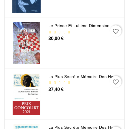
Le Prince Et Lultime Dimension
favorite_border
30,00 €
La Plus Secrète Mémoire Des Hommes - Mohamed Mbougar Sarr
favorite_border
37,40 €
La Plus Secrète Mémoire Des Hommes - Mohamed Mbougar Sarr