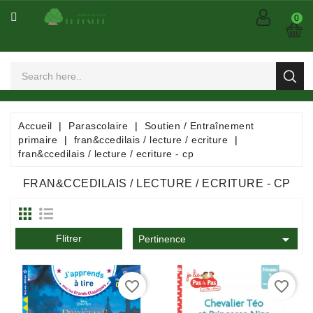
CATÉGORIE
0
Arts
Et
Spectacles
Bandes
Accueil
Parascolaire
Soutien / Entraînement
Dessinées
primaire
fran&ccedilais / lecture / ecriture
/
fran&ccedilais / lecture / ecriture - cp
Comics
/
FRAN&CCEDILAIS / LECTURE / ECRITURE - CP
Mangas
Consommables

Flitrer
Pertinence
Dictionnaires
/
favorite_border
favorite_border
Encyclopédies
/