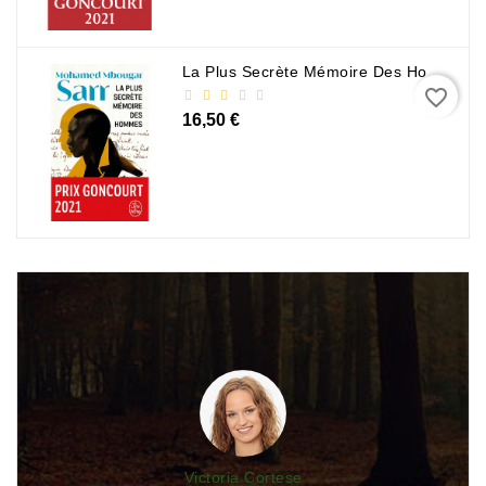
La Plus Secrète Mémoire Des Hommes - Mohamed Mbougar Sarr
favorite_border
16,50 €
Victoria Cortese