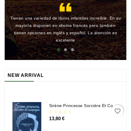
Tienen una variedad de libros infantiles increíble. En su
Gr
mayoría disponen en idioma francés pero también
qu
tienen opciones en inglés y español. La atención es
rá
excelente
NEW ARRIVAL
Sirène Princesse Sorcière Et Compagnie
favorite_border
13,80 €