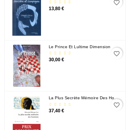
favorite_border
Sciences
13,80 €
Et
Techniques
Tourisme
Et
Voyages
Le Prince Et Lultime Dimension
favorite_border
Scolaire
30,00 €
Vie
Pratique
&
Loisirs
La Plus Secrète Mémoire Des Hommes - Mohamed Mbougar Sarr
Contactez-
favorite_border
Nous
37,40 €