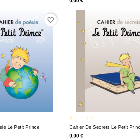
0,00 €
favorite_border
ie Le Petit Prince
Cahier De Secrets Le Petit Prin
0,00 €