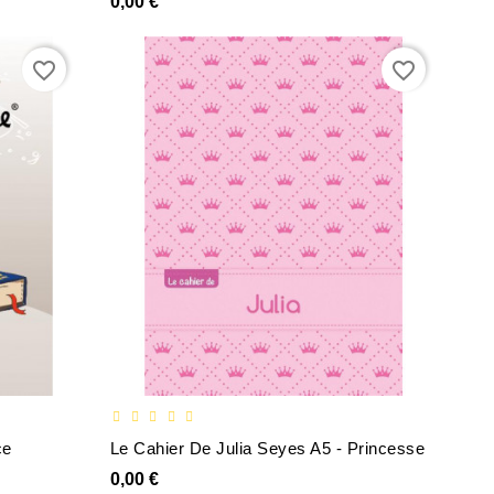
0,00 €
favorite_border
favorite_border
ce
Le Cahier De Julia Seyes A5 - Princesse
0,00 €