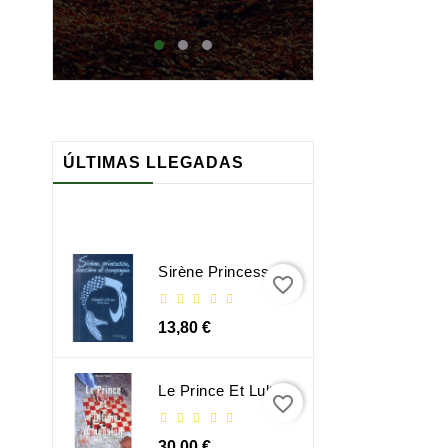
maj
ÚLTIMAS LLEGADAS
Sirène Princesse Sorcière Et Compagnie
favorite_border
13,80 €
Le Prince Et Lultime Dimension
favorite_border
30,00 €