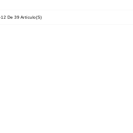
12 De 39 Artículo(s)
is
Dori Alvarez Valencia
papelería de las
Libreria acogedora,llena de libros
 Siempre que les
bonitos,la atención es
gún libro me lo
estupenda,te aconsejan con
 rápido y sin
cariño y conociemiento
. Y las chicas
son realmente