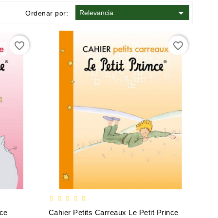

Relevancia
Ordenar por:
favorite_border
favorite_border
nce
Cahier Petits Carreaux Le Petit Prince