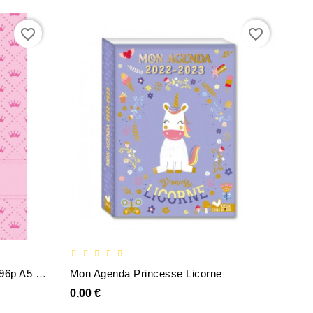
favorite_border
favorite_border
Le Cahier DEmmanuelle Seyes 96p A5 Princesse
Mon Agenda Princesse Licorne
0,00 €