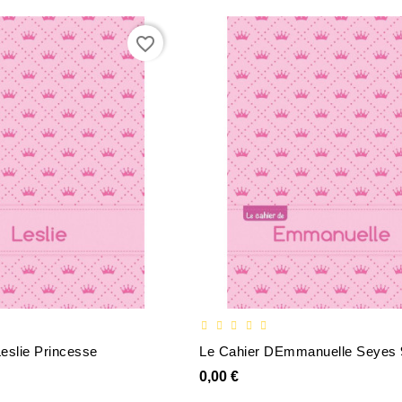
favorite_border
eslie Princesse
0,00 €