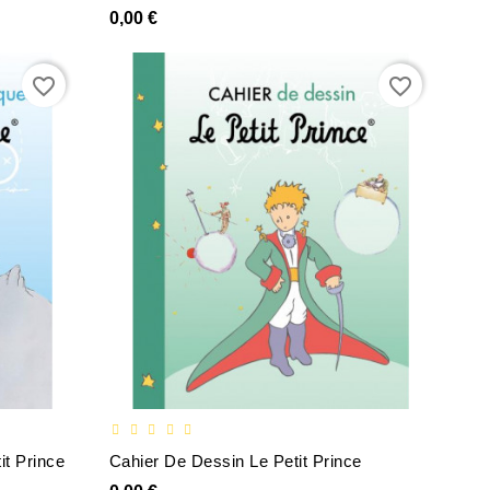
0,00 €
favorite_border
favorite_border
it Prince
Cahier De Dessin Le Petit Prince