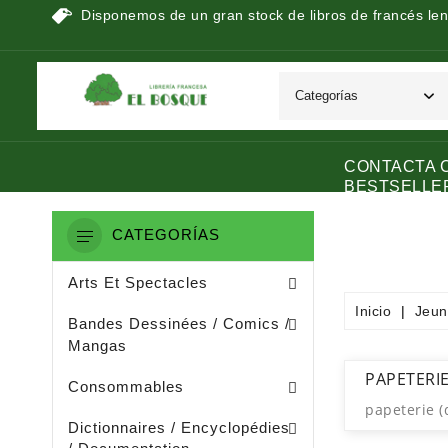
Disponemos de un gran stock de libros de francés len
CONTACTA 
BESTSELLE
CATEGORÍAS
Peinture / Arts Graphiques
Arts Appliquès / Arts Dècoratifs
Sculpture / Arts Plastiques
Arts Et Spectacles
Inicio
Jeun
Manga / Manhwa / Man Hua
Bandes Dessinées / Comics /
Mangas
Papeterie (dérivée De La Littératu
Collage / Images / Autocollants
PAPETERI
Consommables
papeterie (
Dictionnaires De Français
Ouvrages De Documentation
Dictionnaires / Encyclopédies