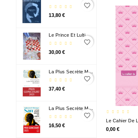
favorite_border
13,80 €
Le Prince Et Lultime Dimension
favorite_border
30,00 €
La Plus Secrète Mémoire Des Hommes - Mohamed Mbougar Sarr
favorite_border
37,40 €
La Plus Secrète Mémoire Des Hommes - Mohamed Mbougar Sarr
favorite_border
Le Cahier De L
16,50 €
0,00 €