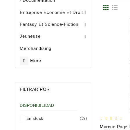
/ Documentation
Entreprise, Gestion Et Management
Entreprise Économie Et Droit
Fantasy Et Science-Fiction
Eveil / Petite Enfance (- De 3 Ans)
Livres Illustrès / Enfance ( De 3 Ans)
Littérature Jeunesse Généralités
Jeunesse
Merchandising
More
FILTRAR POR
DISPONIBILIDAD
En stock
(39)
Marque-Page L