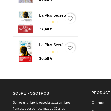
La Plus Secrète Mémoire Des Hommes - Mohamed Mbougar Sarr
favorite_border
37,40 €
La Plus Secrète Mémoire Des Hommes - Mohamed Mbougar Sarr
favorite_border
16,50 €
PRODUCT
SOBRE NOSOTROS
Ofertas
Somos una librería especializada en libros
franceses desde hace mas de 35 años .