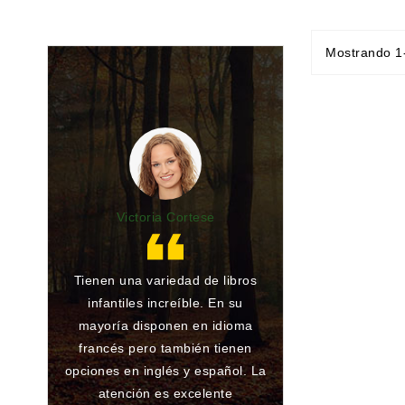
Mostrando 1-
Victoria Cortese
Lu
Tienen una variedad de libros
Gran librería y 
infantiles increíble. En su
de toda la vida.
mayoría disponen en idioma
he encargado al
francés pero también tienen
han conseguido
opciones en inglés y español. La
ningún problema
atención es excelente
que atienden 