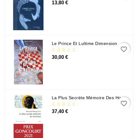
13,80 €
Le Prince Et Lultime Dimension
favorite_border
30,00 €
La Plus Secrète Mémoire Des Hommes - Mohamed Mbougar Sarr
favorite_border
37,40 €