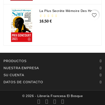
La Plus Secrète Mémoire Des Hommes - Mohamed Mbougar Sarr
favorite_border
16,50 €
PRODUCTOS
NUESTRA EMPRESA
SU CUENTA
DATOS DE CONTACTO
© 2026 - Librería Francesa El Bosque