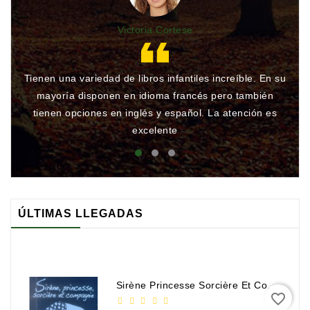
Victoria Cortese
Tienen una variedad de libros infantiles increíble. En su
Gr
mayoría disponen en idioma francés pero también
qu
tienen opciones en inglés y español. La atención es
rá
excelente
ÚLTIMAS LLEGADAS
Sirène Princesse Sorcière Et Compagnie
favorite_border