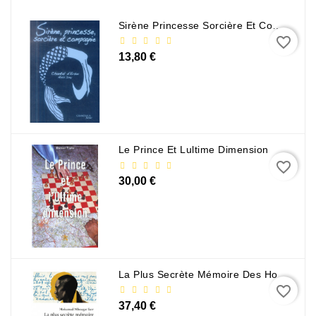
Policier
Sirène Princesse Sorcière Et Compagnie
Et
favorite_border
Thriller
13,80 €
Religion
Et
Ésotérisme
Romans
Le Prince Et Lultime Dimension
Et
favorite_border
Nouvelles
30,00 €
De
Genre
Romance
Sciences
La Plus Secrète Mémoire Des Hommes - Mohamed Mbougar Sarr
Humaines
favorite_border
Et
37,40 €
Sociales