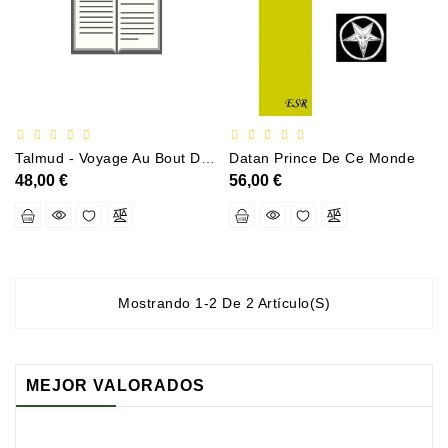
Documentation
Entreprise
Économie
Et
Droit
Talmud - Voyage Au Bout De La Nuit
Datan Prince De Ce Monde
Fantasy
48,00 €
56,00 €
Et
Science-
Fiction
Jeunesse
Mostrando 1-2 De 2 Artículo(s)
Merchandising
Littérature
Générale
MEJOR VALORADOS
Parascolaire