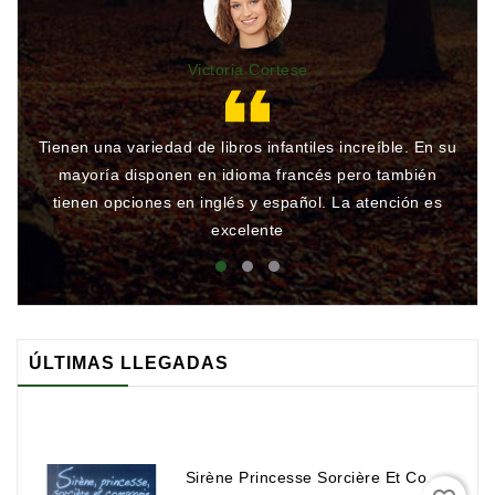
Victoria Cortese
Tienen una variedad de libros infantiles increíble. En su
Gr
mayoría disponen en idioma francés pero también
qu
tienen opciones en inglés y español. La atención es
rá
excelente
ÚLTIMAS LLEGADAS
Sirène Princesse Sorcière Et Compagnie