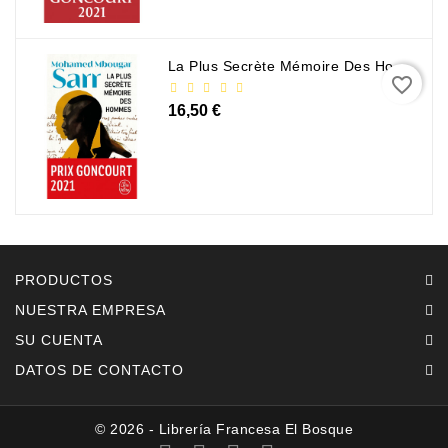
La Plus Secrète Mémoire Des Hommes - Mohamed Mbougar Sarr
favorite_border
16,50 €
PRODUCTOS
NUESTRA EMPRESA
SU CUENTA
DATOS DE CONTACTO
© 2026 - Librería Francesa El Bosque