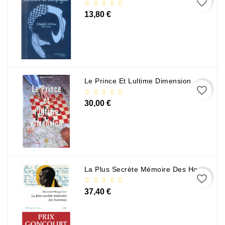
favorite_border
13,80 €
Le Prince Et Lultime Dimension
favorite_border
30,00 €
La Plus Secrète Mémoire Des Hommes - Mohamed Mbougar Sarr
favorite_border
37,40 €