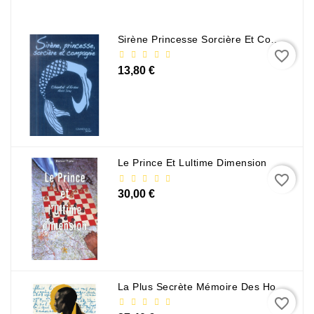
Policier
Et
Sirène Princesse Sorcière Et Compagnie
Thriller
favorite_border
13,80 €
Religion
Et
Ésotérisme
Romans
Et
Le Prince Et Lultime Dimension
Nouvelles
favorite_border
De
30,00 €
Genre
Romance
Sciences
Humaines
La Plus Secrète Mémoire Des Hommes - Mohamed Mbougar Sarr
Et
favorite_border
Sociales