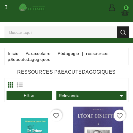
CATEGORÍA
0
Arts
Et
Spectacles
Bandes
Inicio
Parascolaire
Pèdagogie
ressources
Dessinées
p&eacutedagogiques
/
Comics
RESSOURCES P&EACUTEDAGOGIQUES
/
Mangas

Filtrar
Consommables
Relevancia
Dictionnaires
favorite_border
favorite_border
/
Encyclopédies
/