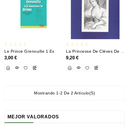
Documentation
Entreprise
Économie
Et
Droit
Fantasy
Le Prince Grenouille 1 Ex
La Princesse De Clèves De Mme De Lafayette
Et
3,00 €
9,20 €
Science-
Fiction
Jeunesse
Merchandising
Mostrando 1-2 De 2 Artículo(s)
Littérature
Générale
MEJOR VALORADOS
Parascolaire