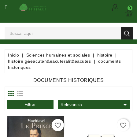
CATEGORÍA
0
Arts
Et
Spectacles
Bandes
Inicio
Sciences humaines et sociales
histoire
Dessinées
histoire g&eacuten&eacuteralit&eacutes
documents
/
historiques
Comics
/
DOCUMENTS HISTORIQUES
Mangas
Consommables

Filtrar
Relevancia
Dictionnaires
/
favorite_border
favorite_border
Encyclopédies
/