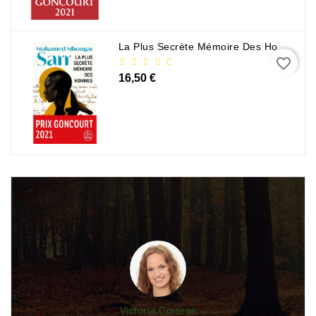
La Plus Secrète Mémoire Des Hommes - Mohamed Mbougar Sarr
favorite_border
16,50 €
Victoria Cortese