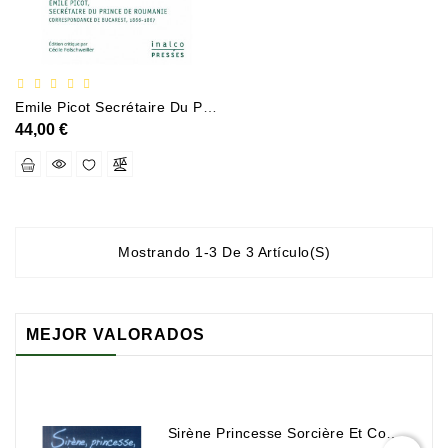
Policier
Et
Thriller
Emile Picot Secrétaire Du Prince De Roumanie Correspondance De Bucarest 1866-1867
Religion
44,00 €
Et
Ésotérisme
Romans
Et
Nouvelles
Mostrando 1-3 De 3 Artículo(s)
De
Genre
Romance
MEJOR VALORADOS
Sciences
Humaines
Et
Sirène Princesse Sorcière Et Compagnie
Sociales