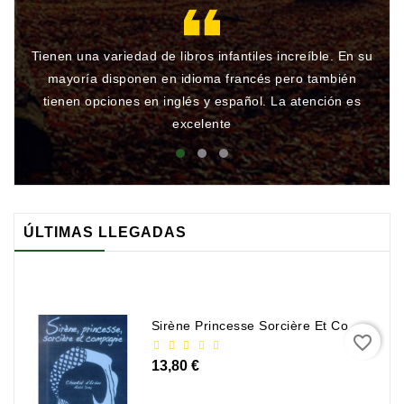
Tienen una variedad de libros infantiles increíble. En su
Gr
mayoría disponen en idioma francés pero también
qu
tienen opciones en inglés y español. La atención es
rá
excelente
ÚLTIMAS LLEGADAS
Sirène Princesse Sorcière Et Compagnie
favorite_border
13,80 €