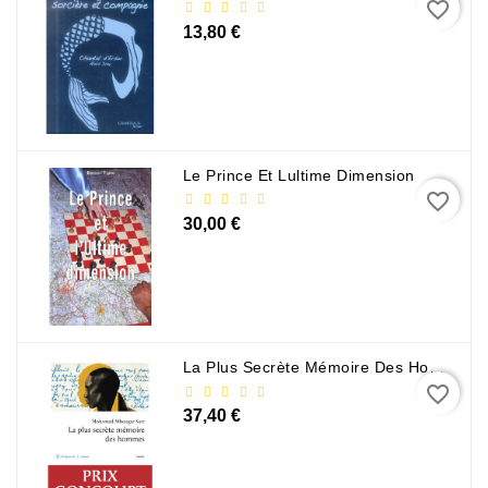
favorite_border
13,80 €
Sciences
Et
Techniques
Tourisme
Et
Le Prince Et Lultime Dimension
Voyages
favorite_border
30,00 €
Scolaire
Vie
Pratique
&
Loisirs
La Plus Secrète Mémoire Des Hommes - Mohamed Mbougar Sarr
favorite_border
Contacte
37,40 €
Con
Nosotros