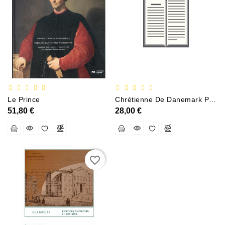
Documentation
Entreprise
Économie
Et
Droit
Fantasy
Et
Le Prince
Chrétienne De Danemark Princesse Des Temps Modernes
Science-
51,80 €
28,00 €
Fiction
Jeunesse
Merchandising
favorite_border
Littérature
Générale
Parascolaire