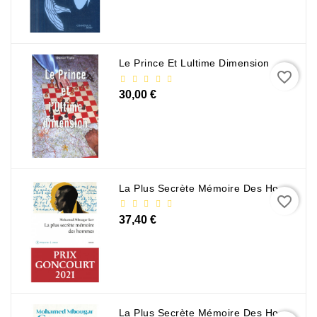
Le Prince Et Lultime Dimension
favorite_border
30,00 €
La Plus Secrète Mémoire Des Hommes - Mohamed Mbougar Sarr
favorite_border
37,40 €
La Plus Secrète Mémoire Des Hommes - Mohamed Mbougar Sarr