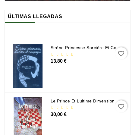
ÚLTIMAS LLEGADAS
Sirène Princesse Sorcière Et Compagnie
favorite_border
13,80 €
Le Prince Et Lultime Dimension
favorite_border
30,00 €