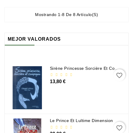
Mostrando 1-8 De 8 Artículo(s)
MEJOR VALORADOS
Sirène Princesse Sorcière Et Compagnie
favorite_border
13,80 €
Le Prince Et Lultime Dimension
favorite_border