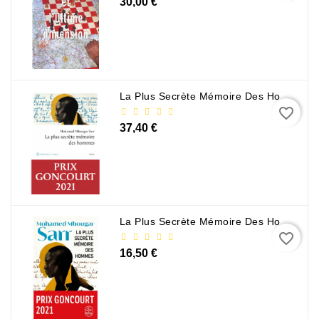
30,00 €
La Plus Secrète Mémoire Des Hommes - Mohamed Mbougar Sarr
favorite_border
37,40 €
La Plus Secrète Mémoire Des Hommes - Mohamed Mbougar Sarr
favorite_border
16,50 €