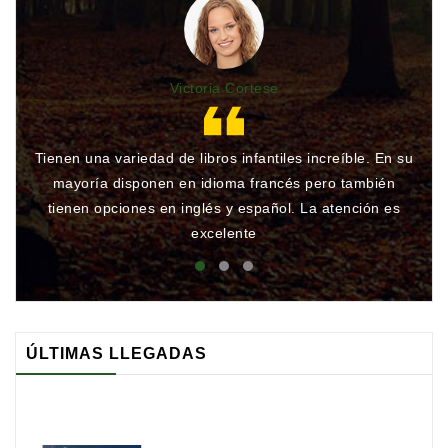
Victoria Cortese
Tienen una variedad de libros infantiles increíble. En su
Gr
mayoría disponen en idioma francés pero también
qu
tienen opciones en inglés y español. La atención es
rá
excelente
ÚLTIMAS LLEGADAS