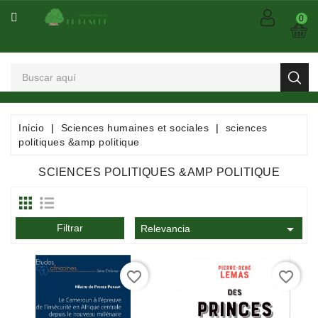
CATEGORÍA
0
Arts
Et
Spectacles
Bandes
Inicio
Sciences humaines et sociales
sciences
Dessinées
politiques &amp politique
/
Comics
SCIENCES POLITIQUES &AMP POLITIQUE
/
Mangas

Filtrar
Consommables
Relevancia
Dictionnaires
favorite_border
favorite_border
/
Encyclopédies
/