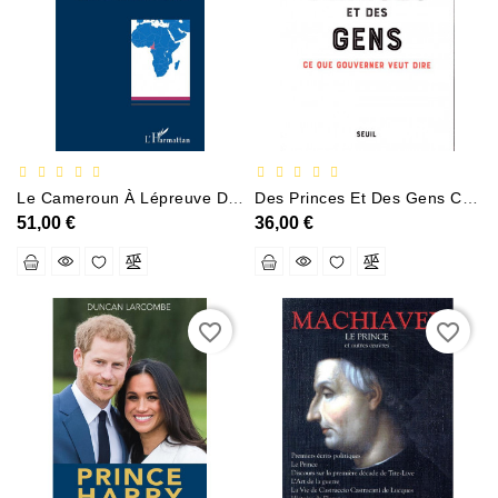
Documentation
Entreprise
Économie
Et
Droit
Fantasy
Le Cameroun À Lépreuve De Linsécurite En Afrique Centrale Depuis Le Nouveau Millenaire
Des Princes Et Des Gens Ce Que Gouverner Veut Dire
Et
51,00 €
36,00 €
Science-
Fiction
Jeunesse
favorite_border
favorite_border
Merchandising
Littérature
Générale
Parascolaire