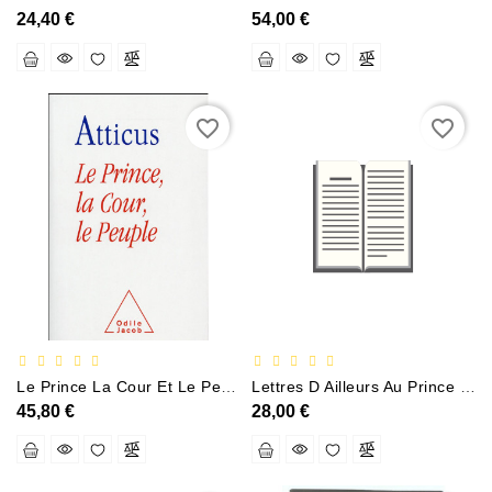
24,40 €
54,00 €
Sciences
Et
Techniques
favorite_border
favorite_border
Tourisme
Et
Voyages
Scolaire
Vie
Pratique
&
Loisirs
Le Prince La Cour Et Le Peuple
Lettres D Ailleurs Au Prince Qui Vient
Contacte
45,80 €
28,00 €
Con
Nosotros