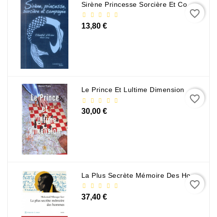
Sirène Princesse Sorcière Et Compagnie
favorite_border
13,80 €
Le Prince Et Lultime Dimension
favorite_border
30,00 €
La Plus Secrète Mémoire Des Hommes - Mohamed Mbougar Sarr
favorite_border
37,40 €