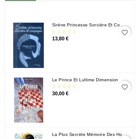
Sirène Princesse Sorcière Et Compagnie
favorite_border
13,80 €
Le Prince Et Lultime Dimension
favorite_border
30,00 €
La Plus Secrète Mémoire Des Hommes - Mohamed Mbougar Sarr