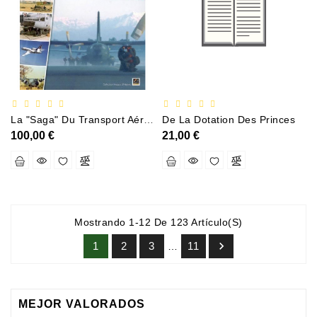
La "saga" Du Transport Aérien Militaire Français T1 De Kolwezi À Mazar-E-Sharif De Port-Au-Prince À Dumont-DUrville
De La Dotation Des Princes
100,00 €
21,00 €
Mostrando 1-12 De 123 Artículo(s)

1
2
3
11
…
MEJOR VALORADOS