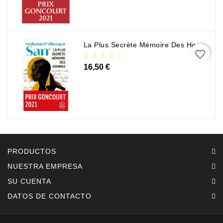
La Plus Secrète Mémoire Des Hommes - Mohamed Mbougar Sarr
favorite_border
16,50 €
PRODUCTOS
NUESTRA EMPRESA
SU CUENTA
DATOS DE CONTACTO