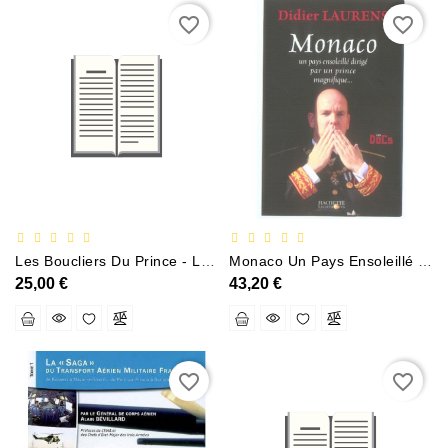
favorite_border
favorite_border
Les Boucliers Du Prince - Les 24 Ministres Detat De La Principaute De Monaco (1911-2005)
Monaco Un Pays Ensoleillé Dirigé Par Un Prince Magnifique
25,00 €
43,20 €
favorite_border
favorite_border