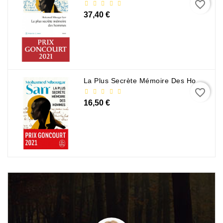
favorite_border
37,40 €
La Plus Secrète Mémoire Des Hommes - Mohamed Mbougar Sarr
favorite_border
16,50 €