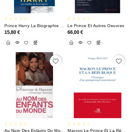
Policier
Et
Thriller
Prince Harry La Biographie De Lenfant Terrible De La Couronne DAngleterre
Le Prince Et Autres Oeuvres
15,80 €
66,00 €
Religion
Et
Ésotérisme
Romans
favorite_border
favorite_border
Et
Nouvelles
De
Genre
Romance
Sciences
Humaines
Et
Sociales
Au Nom Des Enfants Du Monde
Macron Le Prince Et La République Chronique Dun Quinquennat Mouvementé