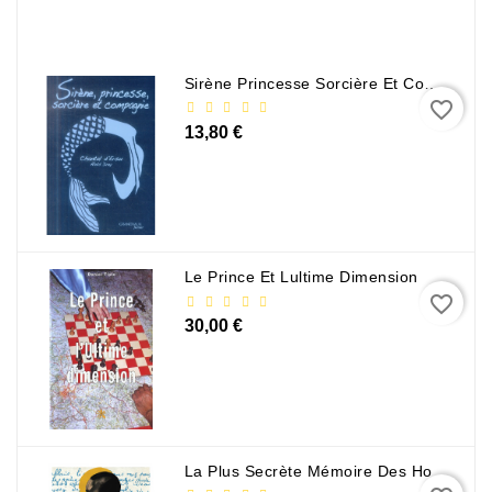
Policier
Et
Thriller
Sirène Princesse Sorcière Et Compagnie
favorite_border
Religion
13,80 €
Et
Ésotérisme
Romans
Et
Nouvelles
Le Prince Et Lultime Dimension
De
favorite_border
Genre
30,00 €
Romance
Sciences
Humaines
Et
La Plus Secrète Mémoire Des Hommes - Mohamed Mbougar Sarr
Sociales