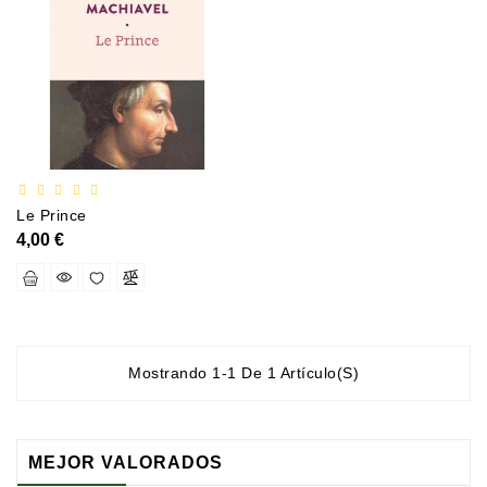
Documentation
Entreprise
Économie
Et
Droit
Fantasy
Et
Le Prince
Science-
4,00 €
Fiction
Jeunesse
Merchandising
Mostrando 1-1 De 1 Artículo(s)
Littérature
Générale
MEJOR VALORADOS
Parascolaire