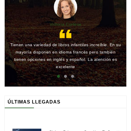
Victoria Cortese
Tienen una variedad de libros infantiles increíble. En su
Gr
mayoría disponen en idioma francés pero también
qu
tienen opciones en inglés y español. La atención es
rá
excelente
ÚLTIMAS LLEGADAS