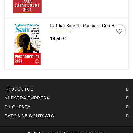
La Plus Secrète Mémoire Des Hommes - Mohamed Mbougar Sarr
favorite_border
16,50 €
PRODUCTOS
NUESTRA EMPRESA
SU CUENTA
DATOS DE CONTACTO