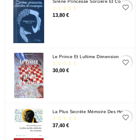
Sirène Princesse Sorcière Et Compagnie
favorite_border
13,80 €
Le Prince Et Lultime Dimension
favorite_border
30,00 €
La Plus Secrète Mémoire Des Hommes - Mohamed Mbougar Sarr
favorite_border
37,40 €