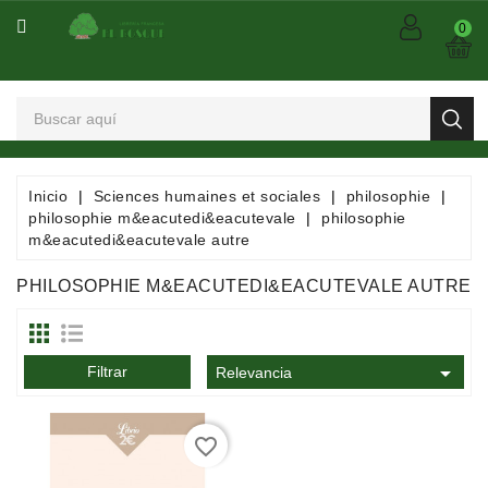
CATEGORÍA
0
Arts
Et
Spectacles
Bandes
Inicio
Sciences humaines et sociales
philosophie
Dessinées
philosophie m&eacutedi&eacutevale
philosophie
/
m&eacutedi&eacutevale autre
Comics
/
PHILOSOPHIE M&EACUTEDI&EACUTEVALE AUTRE
Mangas
Consommables

Filtrar
Relevancia
Dictionnaires
/
favorite_border
Encyclopédies
/