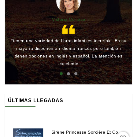
Victoria Cortese
Tienen una variedad de libros infantiles increíble. En su
Gr
mayoría disponen en idioma francés pero también
qu
tienen opciones en inglés y español. La atención es
rá
excelente
ÚLTIMAS LLEGADAS
Sirène Princesse Sorcière Et Compagnie