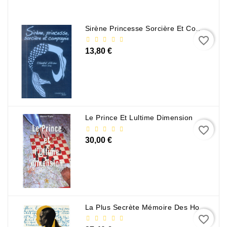
Policier
Et
Sirène Princesse Sorcière Et Compagnie
Thriller
favorite_border
13,80 €
Religion
Et
Ésotérisme
Romans
Et
Le Prince Et Lultime Dimension
Nouvelles
favorite_border
De
30,00 €
Genre
Romance
Sciences
Humaines
La Plus Secrète Mémoire Des Hommes - Mohamed Mbougar Sarr
Et
favorite_border
Sociales