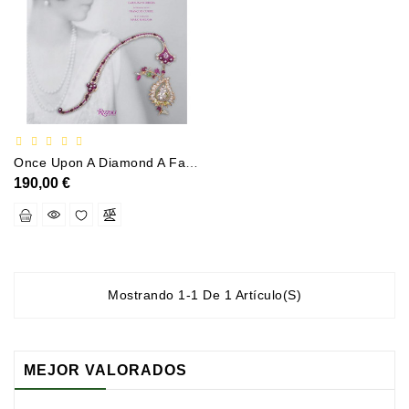
Documentation
Entreprise
Économie
Et
Droit
Fantasy
Once Upon A Diamond A Family Tradition Of Royal Jewels
Et
190,00 €
Science-
Fiction
Jeunesse
Merchandising
Mostrando 1-1 De 1 Artículo(s)
Littérature
Générale
MEJOR VALORADOS
Parascolaire