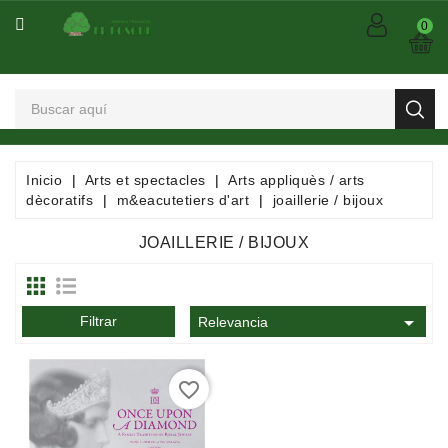
CATEGORÍA
0
Arts
Et
Spectacles
Bandes
Inicio
Arts et spectacles
Arts appliquès / arts
Dessinées
dècoratifs
m&eacutetiers d'art
joaillerie / bijoux
/
Comics
JOAILLERIE / BIJOUX
/
Mangas

Filtrar
Consommables
Relevancia
Dictionnaires
favorite_border
/
Encyclopédies
/