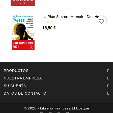
La Plus Secrète Mémoire Des Hommes - Mohamed Mbougar Sarr
favorite_border
16,50 €
PRODUCTOS
NUESTRA EMPRESA
SU CUENTA
DATOS DE CONTACTO
© 2026 - Librería Francesa El Bosque