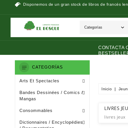
Disponemos de un gran stock de libros de francés len
CONTACTA 
BESTSELLE
CATEGORÍAS
Peinture / Arts Graphiques
Arts Appliquès / Arts Dècoratifs
Sculpture / Arts Plastiques
Arts Et Spectacles
Inicio
Jeun
Manga / Manhwa / Man Hua
Bandes Dessinées / Comics /
Mangas
Papeterie (dérivée De La Littératu
Collage / Images / Autocollants
LIVRES JE
Consommables
livres jeux
Dictionnaires De Français
Ouvrages De Documentation
Dictionnaires / Encyclopédies