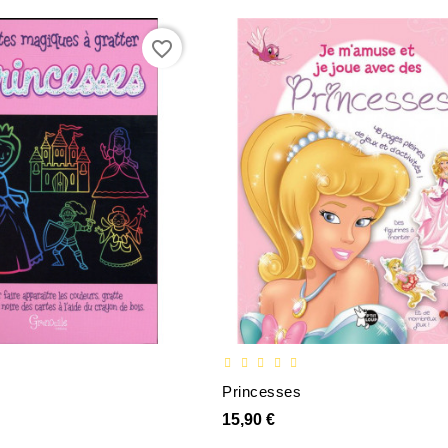
favorite_border
Princesses
15,90 €