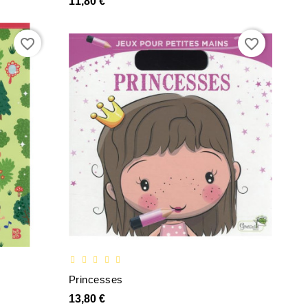
11,80 €
favorite_border
favorite_border
Princesses
13,80 €