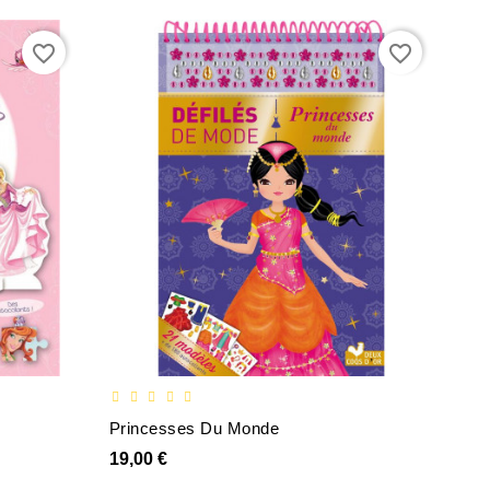
favorite_border
favorite_border
Princesses Du Monde
19,00 €