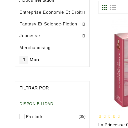
/ Documentation
Entreprise, Gestion Et Management
Entreprise Économie Et Droit
Fantasy Et Science-Fiction
Eveil / Petite Enfance (- De 3 Ans)
Livres Illustrès / Enfance ( De 3 Ans)
Littérature Jeunesse Généralités
Jeunesse
Merchandising
More
FILTRAR POR
DISPONIBILIDAD
En stock
(35)
La Princesse 