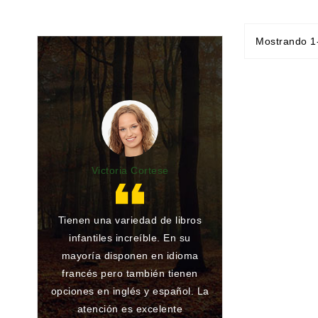
Mostrando 1-
Victoria Cortese
Lu
Tienen una variedad de libros
Gran librería y 
infantiles increíble. En su
de toda la vida.
mayoría disponen en idioma
he encargado al
francés pero también tienen
han conseguido
opciones en inglés y español. La
ningún problema
atención es excelente
que atienden 