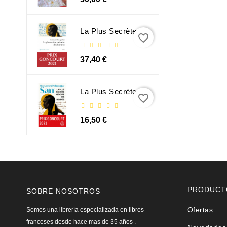
La Plus Secrète Mémoire Des Hommes - Mohamed Mbougar Sarr
favorite_border
37,40 €
La Plus Secrète Mémoire Des Hommes - Mohamed Mbougar Sarr
favorite_border
16,50 €
PRODUCT
SOBRE NOSOTROS
Ofertas
Somos una librería especializada en libros
franceses desde hace mas de 35 años .