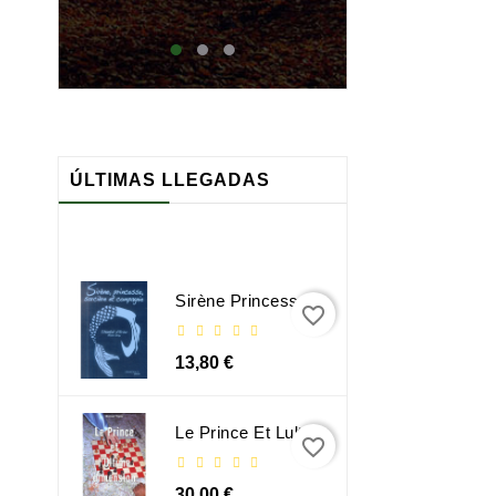
maj
ÚLTIMAS LLEGADAS
Sirène Princesse Sorcière Et Compagnie
favorite_border
13,80 €
Le Prince Et Lultime Dimension
favorite_border
30,00 €