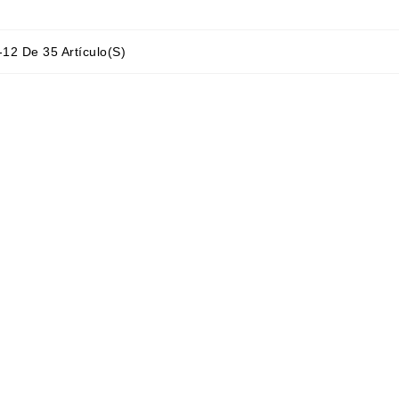
12 De 35 Artículo(s)
is
Dori Alvarez Valencia
papelería de las
Libreria acogedora,llena de libros
 Siempre que les
bonitos,la atención es
gún libro me lo
estupenda,te aconsejan con
 rápido y sin
cariño y conociemiento
. Y las chicas
son realmente