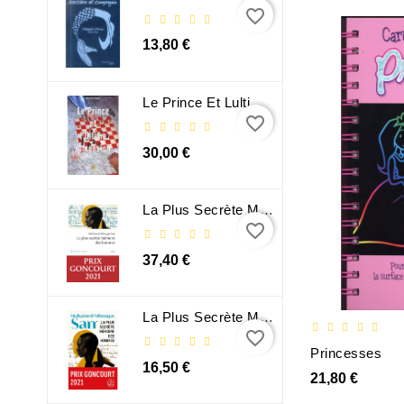
favorite_border
13,80 €
Le Prince Et Lultime Dimension
favorite_border
30,00 €
La Plus Secrète Mémoire Des Hommes - Mohamed Mbougar Sarr
favorite_border
37,40 €
La Plus Secrète Mémoire Des Hommes - Mohamed Mbougar Sarr
favorite_border
Princesses
16,50 €
21,80 €