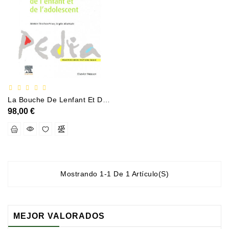
Documentation
Entreprise
Économie
Et
Droit
Fantasy
Et
La Bouche De Lenfant Et De Ladolescent
Science-
98,00 €
Fiction
Jeunesse
Merchandising
Mostrando 1-1 De 1 Artículo(s)
Littérature
Générale
MEJOR VALORADOS
Parascolaire