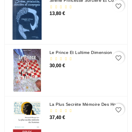
Sirène Princesse Sorcière Et Compagnie
favorite_border
13,80 €
Le Prince Et Lultime Dimension
favorite_border
30,00 €
La Plus Secrète Mémoire Des Hommes - Mohamed Mbougar Sarr
favorite_border
37,40 €