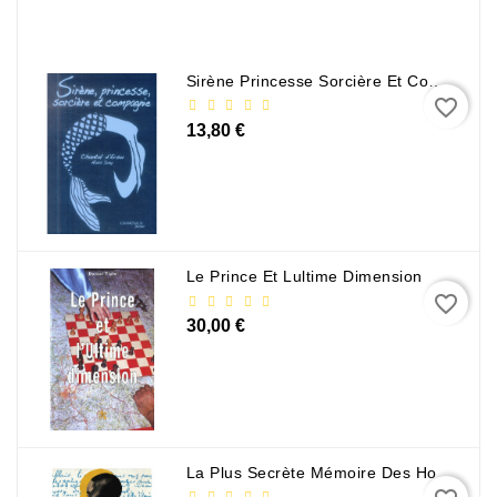
Policier
Et
Thriller
Sirène Princesse Sorcière Et Compagnie
favorite_border
Religion
13,80 €
Et
Ésotérisme
Romans
Et
Nouvelles
Le Prince Et Lultime Dimension
De
favorite_border
Genre
30,00 €
Romance
Sciences
Humaines
Et
La Plus Secrète Mémoire Des Hommes - Mohamed Mbougar Sarr
Sociales