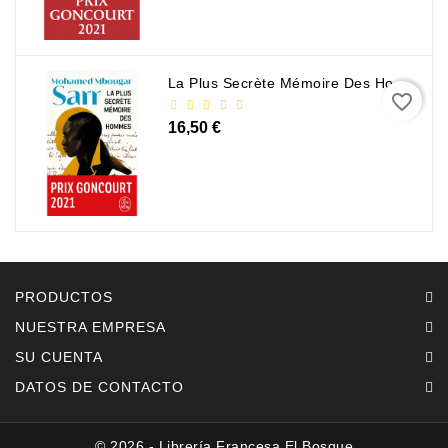
La Plus Secrète Mémoire Des Hommes - Mohamed Mbougar Sarr
favorite_border
16,50 €
PRODUCTOS
NUESTRA EMPRESA
SU CUENTA
DATOS DE CONTACTO
© 2026 - Librería Francesa El Bosque