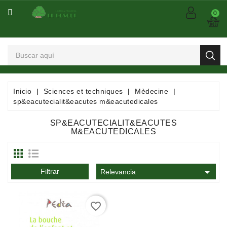
CATEGORÍA
0
Arts
Et
Spectacles
Bandes
Inicio
Sciences et techniques
Mèdecine
Dessinées
sp&eacutecialit&eacutes m&eacutedicales
/
Comics
SP&EACUTECIALIT&EACUTES
/
M&EACUTEDICALES
Mangas
Consommables

Filtrar
Relevancia
Dictionnaires
/
favorite_border
Encyclopédies
/