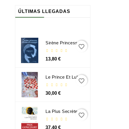
ÚLTIMAS LLEGADAS
Sirène Princesse Sorcière Et Compagnie
favorite_border
13,80 €
Le Prince Et Lultime Dimension
favorite_border
30,00 €
La Plus Secrète Mémoire Des Hommes - Mohamed Mbougar Sarr
favorite_border
37,40 €