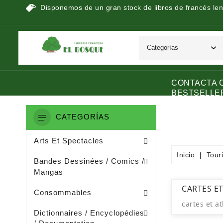
Disponemos de un gran stock de libros de francés len
CONTACTA 
BESTSELLE
CATEGORÍAS
Peinture / Arts Graphiques
Arts Appliquès / Arts Dècoratifs
Sculpture / Arts Plastiques
Arts Et Spectacles
Inicio
Tour
Manga / Manhwa / Man Hua
Bandes Dessinées / Comics /
Mangas
Papeterie (dérivée De La Littératu
Collage / Images / Autocollants
CARTES ET
Consommables
cartes et at
Dictionnaires De Français
Ouvrages De Documentation
Dictionnaires / Encyclopédies