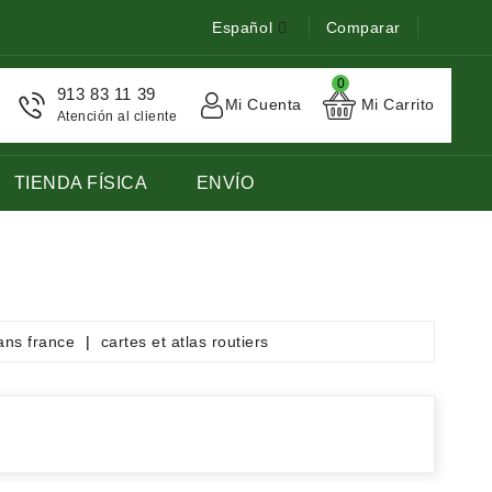
Español
Comparar
0
913 83 11 39
Mi Cuenta
Mi Carrito
Atención al cliente
TIENDA FÍSICA
ENVÍO
STOCK DE LIBROS DE FRANCES LENGUA EXTRANJERA
ans france
cartes et atlas routiers