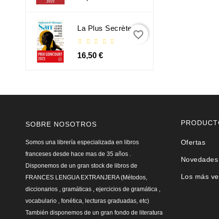
La Plus Secrète Mémoire Des Hommes - Mohamed Mbougar Sarr
favorite_border
16,50 €
PRODUCT
SOBRE NOSOTROS
Ofertas
Somos una librería especializada en libros
franceses desde hace mas de 35 años .
Novedades
Disponemos de un gran stock de libros de
Los más ve
FRANCES LENGUA EXTRANJERA (Métodos,
diccionarios , gramáticas , ejercicios de gramática ,
vocabulario , fonética, lecturas graduadas, etc)
También disponemos de un gran fondo de literatura