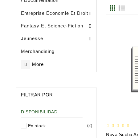
/ Documentation
Entreprise, Gestion Et Management
Entreprise Économie Et Droit
Fantasy Et Science-Fiction
Eveil / Petite Enfance (- De 3 Ans)
Livres Illustrès / Enfance ( De 3 Ans)
Littérature Jeunesse Généralités
Jeunesse
Merchandising
More
FILTRAR POR
DISPONIBILIDAD
En stock
(2)
Nova Scotia A