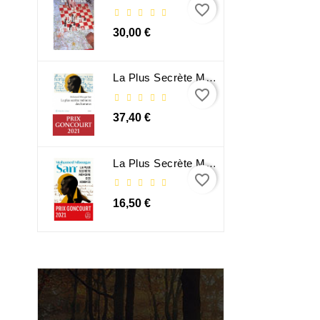
favorite_border
30,00 €
La Plus Secrète Mémoire Des Hommes - Mohamed Mbougar Sarr
favorite_border
37,40 €
La Plus Secrète Mémoire Des Hommes - Mohamed Mbougar Sarr
favorite_border
16,50 €