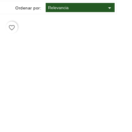

Relevancia
Ordenar por:
favorite_border