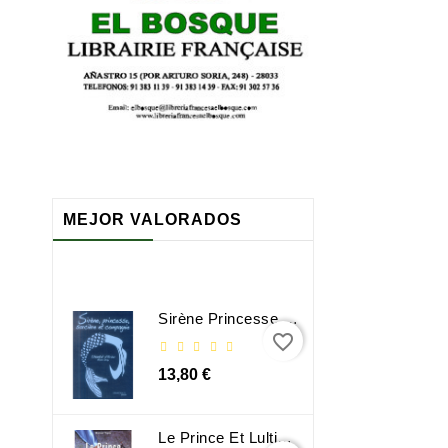
MEJOR VALORADOS
Sirène Princesse Sorcière Et Compagnie
favorite_border
13,80 €
Le Prince Et Lultime Dimension