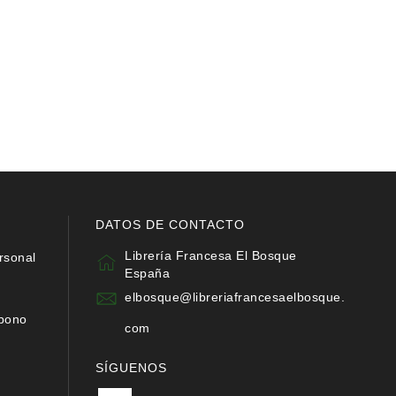
DATOS DE CONTACTO
Librería Francesa El Bosque
rsonal
España
elbosque@libreriafrancesaelbosque.
abono
com
SÍGUENOS