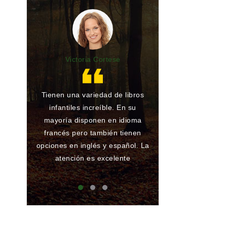
Victoria Cortese
Lu
Tienen una variedad de libros
Gran librería y 
infantiles increíble. En su
de toda la vida.
mayoría disponen en idioma
he encargado al
francés pero también tienen
han conseguido
opciones en inglés y español. La
ningún problema
atención es excelente
que atienden 
maj