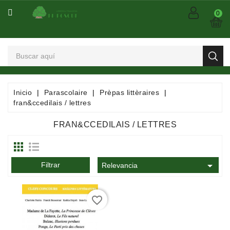
CATEGORÍA
0
Arts
Et
Spectacles
Bandes
Inicio
Parascolaire
Prèpas littèraires
Dessinées
fran&ccedilais / lettres
/
Comics
FRAN&CCEDILAIS / LETTRES
/
Mangas

Filtrar
Consommables
Relevancia
Dictionnaires
favorite_border
/
Encyclopédies
/