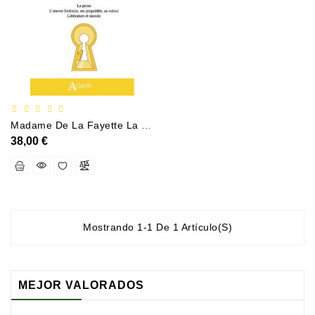
Documentation
Entreprise
Économie
Et
Droit
Fantasy
Madame De La Fayette La Princesse De Clèves Diderot Le Fils Naturel Balzac Illusions Perdues Ponge Le Parti Pris Des Choses
Et
38,00 €
Science-
Fiction
Jeunesse
Merchandising
Mostrando 1-1 De 1 Artículo(s)
Littérature
Générale
MEJOR VALORADOS
Parascolaire