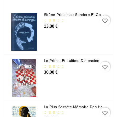
Policier
Et
Sirène Princesse Sorcière Et Compagnie
Thriller
favorite_border
13,80 €
Religion
Et
Ésotérisme
Romans
Et
Le Prince Et Lultime Dimension
Nouvelles
favorite_border
De
30,00 €
Genre
Romance
Sciences
Humaines
La Plus Secrète Mémoire Des Hommes - Mohamed Mbougar Sarr
Et
favorite_border
Sociales