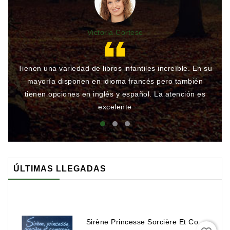
Victoria Cortese
Tienen una variedad de libros infantiles increíble. En su
Gr
mayoría disponen en idioma francés pero también
qu
tienen opciones en inglés y español. La atención es
rá
excelente
ÚLTIMAS LLEGADAS
Sirène Princesse Sorcière Et Compagnie