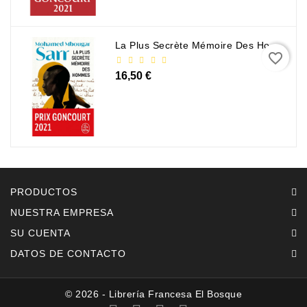
La Plus Secrète Mémoire Des Hommes - Mohamed Mbougar Sarr
favorite_border
16,50 €
PRODUCTOS
NUESTRA EMPRESA
SU CUENTA
DATOS DE CONTACTO
© 2026 - Librería Francesa El Bosque