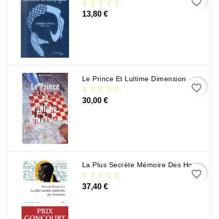
favorite_border
13,80 €
Le Prince Et Lultime Dimension
favorite_border
30,00 €
La Plus Secrète Mémoire Des Hommes - Mohamed Mbougar Sarr
favorite_border
37,40 €