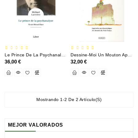
Documentation
Entreprise
Économie
Et
Droit
Fantasy
Le Prince De La Psychanalyse Vie De Masud Khan
Dessine-Moi Un Mouton Approche Pschanalytique Des Dessins Du Petit Prince
Et
36,00 €
32,00 €
Science-
Fiction
Jeunesse
Merchandising
Mostrando 1-2 De 2 Artículo(s)
Littérature
Générale
MEJOR VALORADOS
Parascolaire