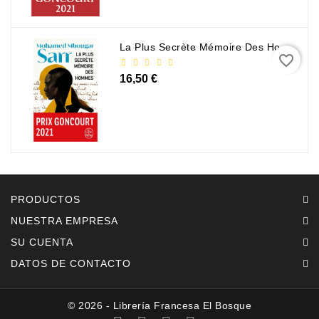
La Plus Secrète Mémoire Des Hommes - Mohamed Mbougar Sarr
favorite_border
16,50 €
PRODUCTOS
NUESTRA EMPRESA
SU CUENTA
DATOS DE CONTACTO
© 2026 - Librería Francesa El Bosque