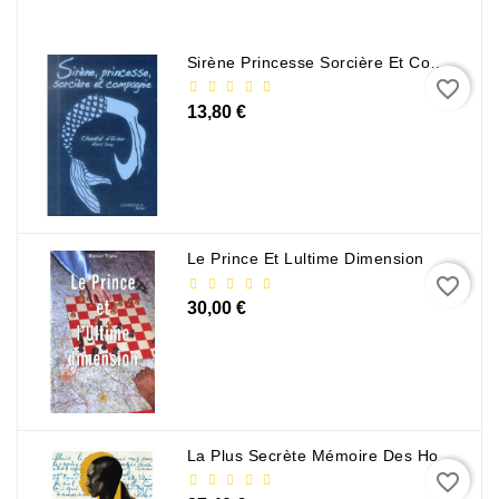
Policier
Et
Sirène Princesse Sorcière Et Compagnie
Thriller
favorite_border
13,80 €
Religion
Et
Ésotérisme
Romans
Et
Le Prince Et Lultime Dimension
Nouvelles
favorite_border
De
30,00 €
Genre
Romance
Sciences
Humaines
La Plus Secrète Mémoire Des Hommes - Mohamed Mbougar Sarr
Et
favorite_border
Sociales