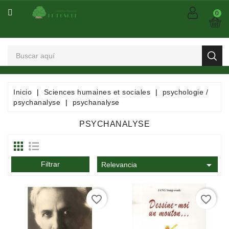
CATEGORÍA
0
Arts
Et
Spectacles
Bandes
Inicio
Sciences humaines et sociales
psychologie /
Dessinées
psychanalyse
psychanalyse
/
Comics
PSYCHANALYSE
/
Mangas

Filtrar
Consommables
Relevancia
Dictionnaires
favorite_border
favorite_border
/
Encyclopédies
/