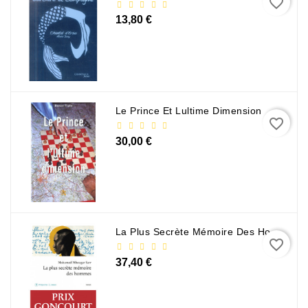
favorite_border
13,80 €
Le Prince Et Lultime Dimension
favorite_border
30,00 €
La Plus Secrète Mémoire Des Hommes - Mohamed Mbougar Sarr
favorite_border
37,40 €