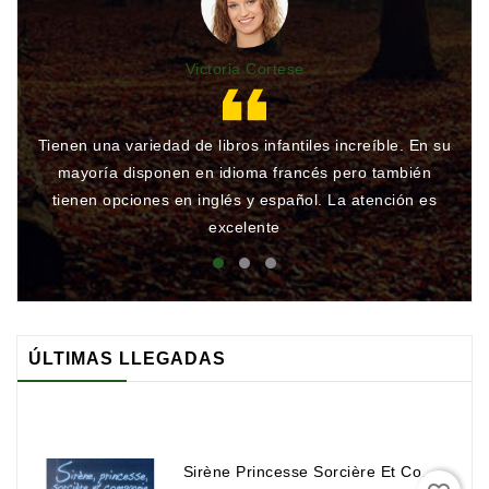
Victoria Cortese
Tienen una variedad de libros infantiles increíble. En su
Gr
mayoría disponen en idioma francés pero también
qu
tienen opciones en inglés y español. La atención es
rá
excelente
ÚLTIMAS LLEGADAS
Sirène Princesse Sorcière Et Compagnie