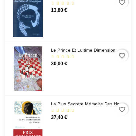
favorite_border
13,80 €
Le Prince Et Lultime Dimension
favorite_border
30,00 €
La Plus Secrète Mémoire Des Hommes - Mohamed Mbougar Sarr
favorite_border
37,40 €