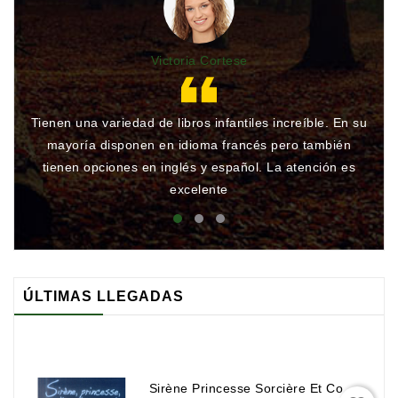
Victoria Cortese
Tienen una variedad de libros infantiles increíble. En su
Gr
mayoría disponen en idioma francés pero también
qu
tienen opciones en inglés y español. La atención es
rá
excelente
ÚLTIMAS LLEGADAS
Sirène Princesse Sorcière Et Compagnie