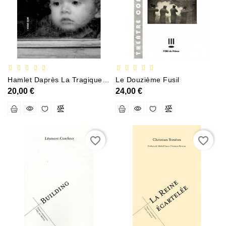
Documentation
Entreprise
Économie
Et
Droit
Hamlet Daprès La Tragique Histoire DHamlet Prince De Danemark
Le Douzième Fusil
Fantasy
20,00 €
24,00 €
Et
Science-
Fiction
Jeunesse
favorite_border
favorite_border
Merchandising
Littérature
Générale
Parascolaire