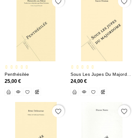
favorite_border
favorite_border
Penthésilée
Sous Les Jupes Du Majordome
25,00 €
24,00 €
favorite_border
favorite_border