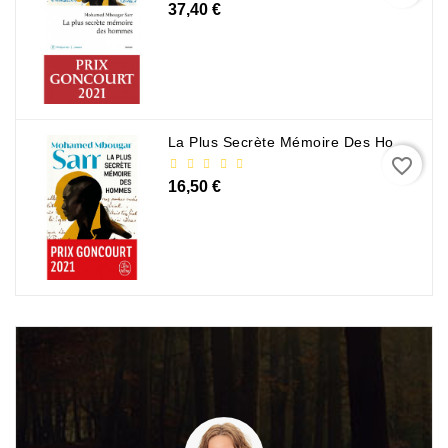
37,40 €
La Plus Secrète Mémoire Des Hommes - Mohamed Mbougar Sarr
favorite_border
16,50 €