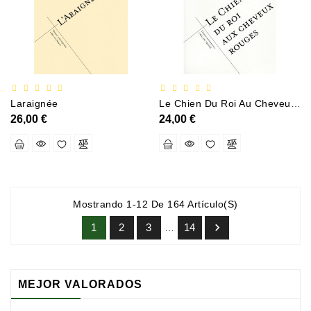
Laraignée
Le Chien Du Roi Au Cheveux Rouges
26,00 €
24,00 €
Mostrando 1-12 De 164 Artículo(s)

1
2
3
14
…
MEJOR VALORADOS