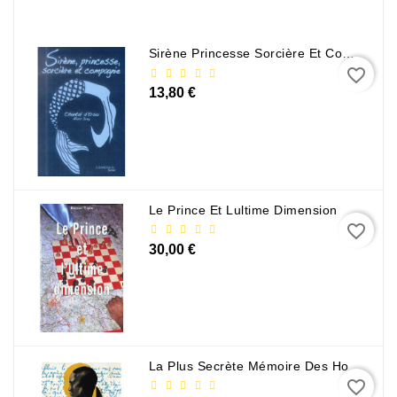
Sirène Princesse Sorcière Et Compagnie
favorite_border
13,80 €
Le Prince Et Lultime Dimension
favorite_border
30,00 €
La Plus Secrète Mémoire Des Hommes - Mohamed Mbougar Sarr
favorite_border