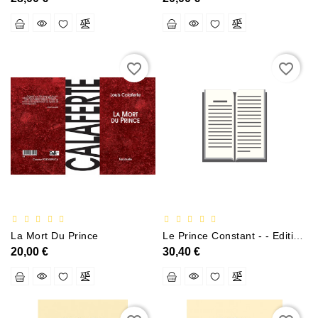
Sciences
Et
Techniques
favorite_border
favorite_border
Tourisme
Et
Voyages
Scolaire
Vie
Pratique
&
Loisirs
La Mort Du Prince
Le Prince Constant - - Edition Introduction Traduction Et Notes
20,00 €
30,40 €
Contacte
Con
Nosotros