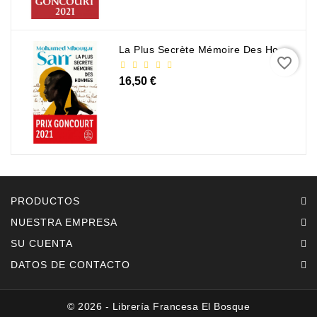
La Plus Secrète Mémoire Des Hommes - Mohamed Mbougar Sarr
favorite_border
16,50 €
PRODUCTOS
NUESTRA EMPRESA
SU CUENTA
DATOS DE CONTACTO
© 2026 - Librería Francesa El Bosque