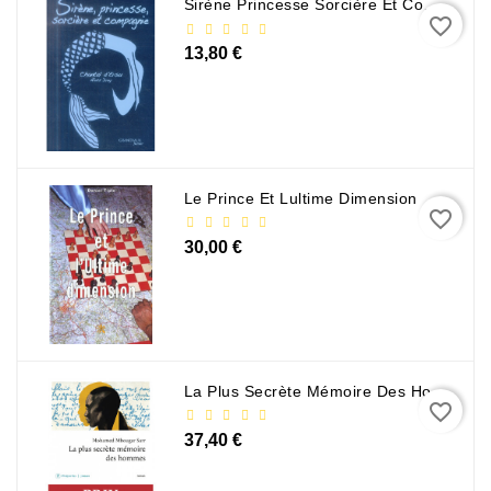
Sirène Princesse Sorcière Et Compagnie
favorite_border
13,80 €
Le Prince Et Lultime Dimension
favorite_border
30,00 €
La Plus Secrète Mémoire Des Hommes - Mohamed Mbougar Sarr
favorite_border
37,40 €