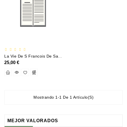
Documentation
Entreprise
Économie
Et
Droit
Fantasy
Et
La Vie De S Francois De Sales Eveque Et Prince De Geneve
Science-
25,00 €
Fiction
Jeunesse
Merchandising
Mostrando 1-1 De 1 Artículo(s)
Littérature
Générale
MEJOR VALORADOS
Parascolaire