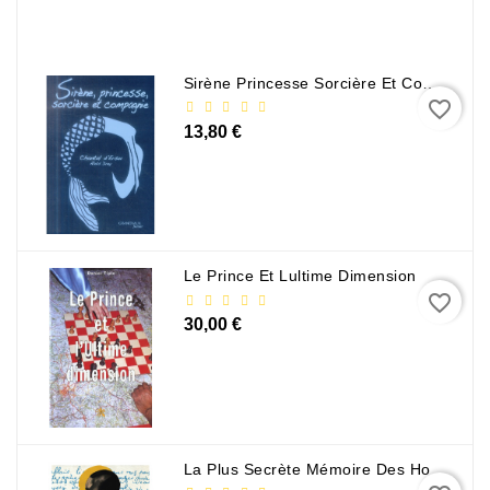
Policier
Et
Thriller
Sirène Princesse Sorcière Et Compagnie
favorite_border
Religion
13,80 €
Et
Ésotérisme
Romans
Et
Nouvelles
Le Prince Et Lultime Dimension
De
favorite_border
Genre
30,00 €
Romance
Sciences
Humaines
Et
La Plus Secrète Mémoire Des Hommes - Mohamed Mbougar Sarr
Sociales