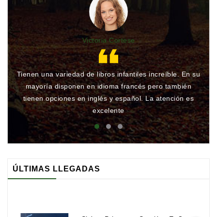
Victoria Cortese
Tienen una variedad de libros infantiles increíble. En su
Gr
mayoría disponen en idioma francés pero también
qu
tienen opciones en inglés y español. La atención es
rá
excelente
ÚLTIMAS LLEGADAS