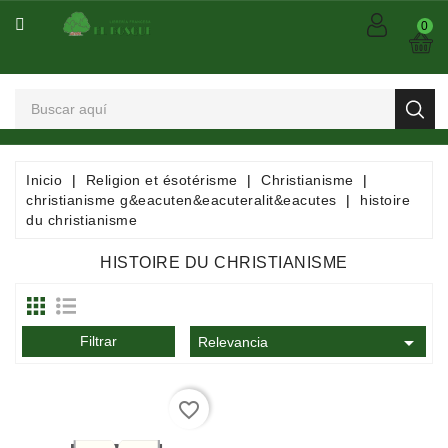
CATEGORÍA
0
Arts
Et
Spectacles
Bandes
Inicio
Religion et ésotérisme
Christianisme
Dessinées
christianisme g&eacuten&eacuteralit&eacutes
histoire
/
du christianisme
Comics
/
HISTOIRE DU CHRISTIANISME
Mangas
Consommables

Filtrar
Relevancia
Dictionnaires
/
favorite_border
Encyclopédies
/