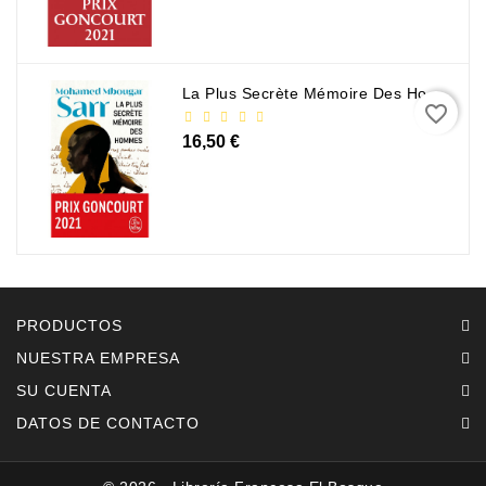
La Plus Secrète Mémoire Des Hommes - Mohamed Mbougar Sarr
favorite_border
16,50 €
PRODUCTOS
NUESTRA EMPRESA
SU CUENTA
DATOS DE CONTACTO