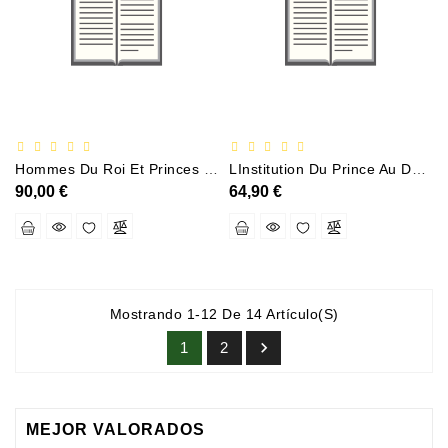
Hommes Du Roi Et Princes De L Eglise Romaine Les Cardinaux Francais Et L Art I - Les Cardinaux Fra
LInstitution Du Prince Au Début Du XVIIe Siècle
90,00 €
64,90 €
Mostrando 1-12 De 14 Artículo(s)

1
2
MEJOR VALORADOS