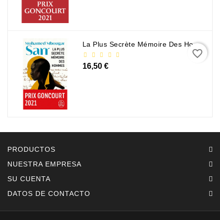
La Plus Secrète Mémoire Des Hommes - Mohamed Mbougar Sarr
favorite_border
16,50 €
PRODUCTOS
NUESTRA EMPRESA
SU CUENTA
DATOS DE CONTACTO