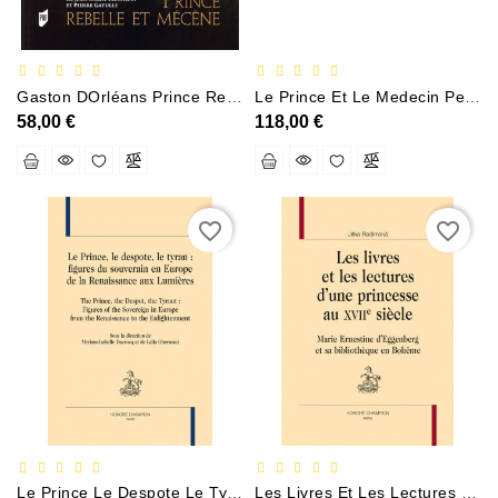
Policier
Et
Thriller
Gaston DOrléans Prince Rebelle Et Mécène
Le Prince Et Le Medecin Pensee Et Pratiques Medicales A Milan (1402-1476)
58,00 €
118,00 €
Religion
Et
Ésotérisme
Romans
favorite_border
favorite_border
Et
Nouvelles
De
Genre
Romance
Sciences
Humaines
Et
Sociales
Le Prince Le Despote Le Tyran Figures Du Souverain En Europe De La Renaissance Aux Lumières
Les Livres Et Les Lectures Dune Princesse Au XVIIe Siècle Marie Ernestine DEggenberg Et Sa Bibliothèque En Bohême