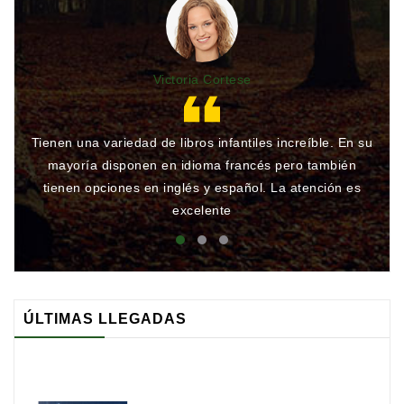
Victoria Cortese
Tienen una variedad de libros infantiles increíble. En su
Gr
mayoría disponen en idioma francés pero también
qu
tienen opciones en inglés y español. La atención es
rá
excelente
ÚLTIMAS LLEGADAS