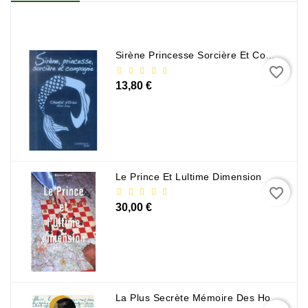
Sirène Princesse Sorcière Et Compagnie
favorite_border
13,80 €
Le Prince Et Lultime Dimension
favorite_border
30,00 €
La Plus Secrète Mémoire Des Hommes - Mohamed Mbougar Sarr