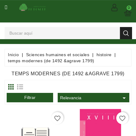
CATEGORÍA
0
Arts
Et
Spectacles
Bandes
Inicio
Sciences humaines et sociales
histoire
Dessinées
temps modernes (de 1492 &agrave 1799)
/
Comics
TEMPS MODERNES (DE 1492 &AGRAVE 1799)
/
Mangas

Filtrar
Consommables
Relevancia
Dictionnaires
favorite_border
favorite_border
/
Encyclopédies
/