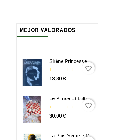
MEJOR VALORADOS
Sirène Princesse Sorcière Et Compagnie
favorite_border
13,80 €
Le Prince Et Lultime Dimension
favorite_border
30,00 €
La Plus Secrète Mémoire Des Hommes - Mohamed Mbougar Sarr