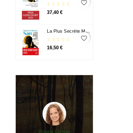
favorite_border
37,40 €
La Plus Secrète Mémoire Des Hommes - Mohamed Mbougar Sarr
favorite_border
16,50 €
Victoria Cortese
Lu