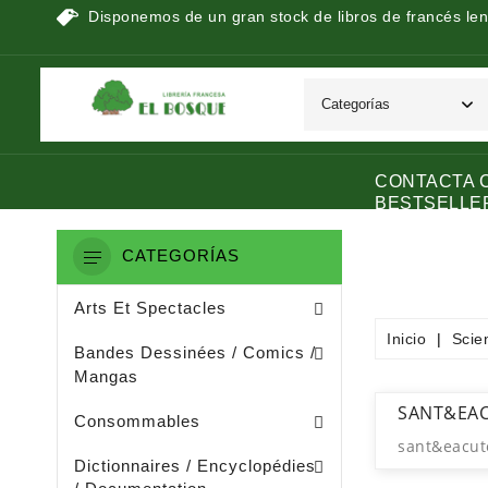
Disponemos de un gran stock de libros de francés len
CONTACTA 
BESTSELLE
CATEGORÍAS
Peinture / Arts Graphiques
Arts Appliquès / Arts Dècoratifs
Sculpture / Arts Plastiques
Arts Et Spectacles
Inicio
Scie
Manga / Manhwa / Man Hua
Bandes Dessinées / Comics /
Mangas
Papeterie (dérivée De La Littératu
Collage / Images / Autocollants
SANT&EA
Consommables
sant&eacut
Dictionnaires De Français
Ouvrages De Documentation
Dictionnaires / Encyclopédies