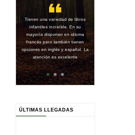
Tienen una variedad de libros
Gran librería y 
infantiles increíble. En su
de toda la vida.
mayoría disponen en idioma
he encargado al
francés pero también tienen
han conseguido
opciones en inglés y español. La
ningún problema
atención es excelente
que atienden 
maj
ÚLTIMAS LLEGADAS