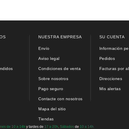
OS
NUESTRA EMPRESA
SU CUENTA
Envío
Información pe
Aviso legal
Pedidos
ndidos
Condiciones de venta
Facturas por 
Sobre nosotros
Direcciones
Pago seguro
Mis alertas
Contacte con nosotros
Mapa del sitio
Tiendas
rnes de
10 a 14h
y tardes de
17 a 20h
.
Sábados
de
10 a 14h.