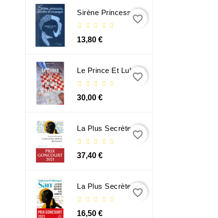
Sirène Princesse Sorcière Et Compagnie
favorite_border
13,80 €
Le Prince Et Lultime Dimension
favorite_border
30,00 €
La Plus Secrète Mémoire Des Hommes - Mohamed Mbougar Sarr
favorite_border
37,40 €
La Plus Secrète Mémoire Des Hommes - Mohamed Mbougar Sarr
favorite_border
16,50 €