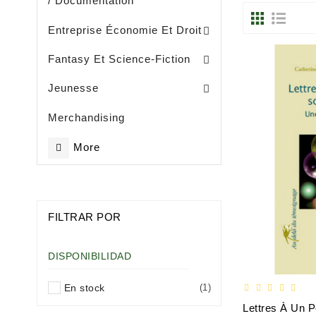
/ Documentation
Entreprise, Gestion Et Management
Entreprise Économie Et Droit
Fantasy Et Science-Fiction
Eveil / Petite Enfance (- De 3 Ans)
Livres Illustrès / Enfance ( De 3 Ans)
Littérature Jeunesse Généralités
Jeunesse
Merchandising
More
FILTRAR POR
DISPONIBILIDAD
En stock
(1)