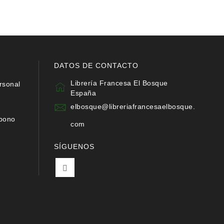
DATOS DE CONTACTO
Librería Francesa El Bosque
rsonal
España
elbosque@libreriafrancesaelbosque.
abono
com
SÍGUENOS