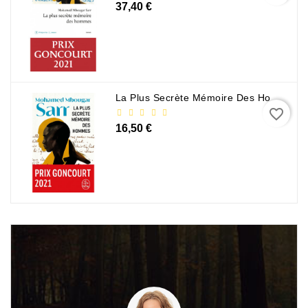
37,40 €
La Plus Secrète Mémoire Des Hommes - Mohamed Mbougar Sarr
favorite_border
16,50 €