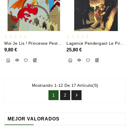
Moi Je Lis ! Princesse Pestouille Et Jolicoeur Le Dragon Vol Au Château
Lagence Pendergast Le Prince Des Ténèbres
9,80 €
25,80 €
Mostrando 1-12 De 17 Artículo(s)

1
2
MEJOR VALORADOS