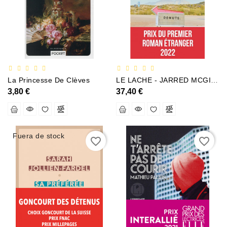
Documentation
Entreprise
Économie
Et
Droit
La Princesse De Clèves
LE LACHE - JARRED MCGINNIS
Fantasy
3,80 €
37,40 €
Et
Science-
Fiction
Fuera de stock
Jeunesse
favorite_border
favorite_border
Merchandising
Littérature
Générale
Parascolaire