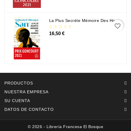
La Plus Secrète Mémoire Des Hommes - Mohamed Mbougar Sarr
favorite_border
16,50 €
PRODUCTOS
NUESTRA EMPRESA
SU CUENTA
DATOS DE CONTACTO
© 2026 - Librería Francesa El Bosque