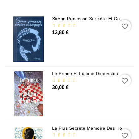
Sirène Princesse Sorcière Et Compagnie
favorite_border
13,80 €
Le Prince Et Lultime Dimension
favorite_border
30,00 €
La Plus Secrète Mémoire Des Hommes - Mohamed Mbougar Sarr
favorite_border