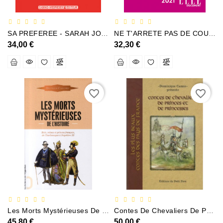
Policier
Et
Thriller
SA PREFEREE - SARAH JOLLIEN-FARDEL
NE T'ARRETE PAS DE COURIR - MATHIEU PALAIN
34,00 €
32,30 €
Religion
Et
Ésotérisme
favorite_border
favorite_border
Romans
Et
Nouvelles
De
Genre
Romance
Sciences
Humaines
Et
Les Morts Mystérieuses De Lhistoire Rois Reines Et Princes Français De Charlemagne À Napoléon III
Contes De Chevaliers De Princes Et De Princesses
Sociales
45,80 €
50,00 €