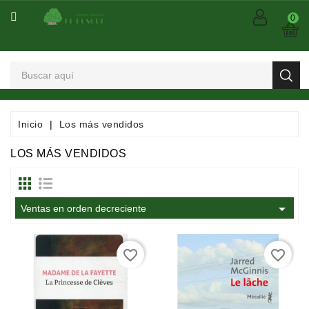
CATEGORÍA
0
Arts
Et
Spectacles
Bandes
Inicio
Los más vendidos
Dessinées
/
LOS MÁS VENDIDOS
Comics
/
Mangas

Ventas en orden decreciente
Consommables
favorite_border
favorite_border
Dictionnaires
/
Encyclopédies
/