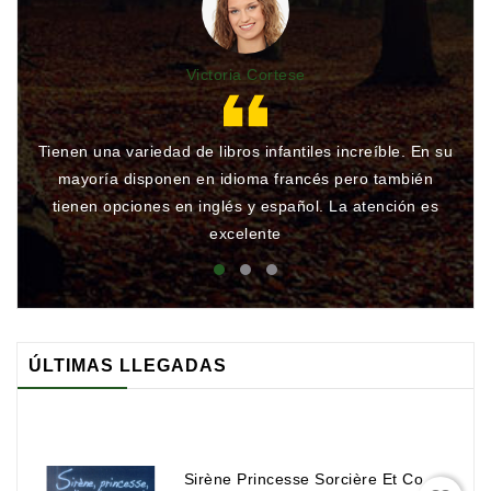
Victoria Cortese
Tienen una variedad de libros infantiles increíble. En su
Gr
mayoría disponen en idioma francés pero también
qu
tienen opciones en inglés y español. La atención es
rá
excelente
ÚLTIMAS LLEGADAS
Sirène Princesse Sorcière Et Compagnie