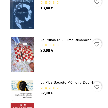
favorite_border
13,80 €
Le Prince Et Lultime Dimension
favorite_border
30,00 €
La Plus Secrète Mémoire Des Hommes - Mohamed Mbougar Sarr
favorite_border
37,40 €