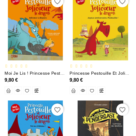
favorite_border
favorite_border
Moi Je Lis ! Princesse Pestouille Et Joliceur Le Dragon Jolicoeur A Disparu
Princesse Pestouille Et Jolicoeur Le Dragon Joyeux Anniversaire Pestouille !
9,80 €
9,80 €
favorite_border
favorite_border